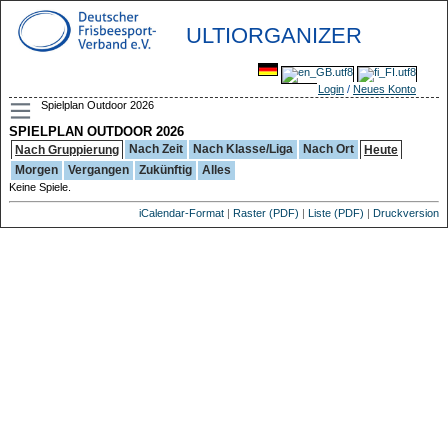
ULTIORGANIZER
Login
/
Neues Konto
Spielplan Outdoor 2026
SPIELPLAN OUTDOOR 2026
Nach Zeit
Nach Klasse/Liga
Nach Ort
Nach Gruppierung
Heute
Morgen
Vergangen
Zukünftig
Alles
Keine Spiele.
iCalendar-Format
|
Raster (PDF)
|
Liste (PDF)
|
Druckversion