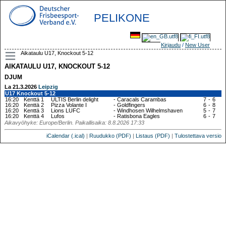
PELIKONE
Kirjaudu
/
New User
Aikataulu U17, Knockout 5-12
AIKATAULU U17, KNOCKOUT 5-12
DJUM
La 21.3.2026
Leipzig
U17 Knockout 5-12
16:20
Kenttä 1
ULTIS Berlin delight
-
Caracals Carambas
7
-
6
16:20
Kenttä 2
Pizza Volante I
-
Goldfingers
6
-
8
16:20
Kenttä 3
Lions LUFC
-
Windhosen Wilhelmshaven
5
-
7
16:20
Kenttä 4
Lufos
-
Ratisbona Eagles
6
-
7
Aikavyöhyke: Europe/Berlin. Paikallisaika: 8.8.2026 17:33
iCalendar (.ical)
|
Ruudukko (PDF)
|
Listaus (PDF)
|
Tulostettava versio