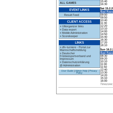
15:40
ALL GAMES
16:30
Sat 15.2.
EVENT LINKS
Bad Rap
09:00
Result Feed
09:50
10:40
CLIENT ACCESS
11:30
12:20
» Ultiorganizer links
13:10
» Data export
14:00
» Mobile Administration
14:50
» Scorekeeper
15:40
16:30
17:20
LINKS
18:10
» dfv-turniere - Portal zur
Sun 16.2.
Mannschaftsmeldung
Bad Rap
» Deutscher
08:30
Frisbeesportverband und
09:20
Impressum
10:10
» Datenschutzerklärung
11:00
@ Administration
11:50
12:40
User Guide
|
Admin Help
|
Privacy
13:30
Policy
14:20
15:10
16:00
Timezone: 