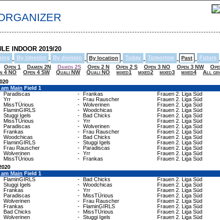
IORGANIZER
LE INDOOR 2019/20
ping
By timeslot
By division
Today
Tomorrow
Future
By location
Past
-
-
-
-
-
-
-
Open 1
Damen 2N
Damen 2S
Open 2 N
Open 2 S
Open 3 NO
Open 3 NW
Ope
n 4 NO
Open 4 SW
Quali NW
Quali NO
mixed1
mixed2
mixed3
mixed4
All gr
2020
t am Main
Field 1
Paradiscas
-
Frankas
Frauen 2. Liga Süd
Yrr
-
Frau Rauscher
Frauen 2. Liga Süd
MissTÜrious
-
Wolverinen
Frauen 2. Liga Süd
FlaminGIRLS
-
Woodchicas
Frauen 2. Liga Süd
Stuggi Igels
-
Bad Chicks
Frauen 2. Liga Süd
MissTÜrious
-
Yrr
Frauen 2. Liga Süd
Paradiscas
-
Wolverinen
Frauen 2. Liga Süd
Frankas
-
Frau Rauscher
Frauen 2. Liga Süd
Woodchicas
-
Bad Chicks
Frauen 2. Liga Süd
FlaminGIRLS
-
Stuggi Igels
Frauen 2. Liga Süd
Frau Rauscher
-
Paradiscas
Frauen 2. Liga Süd
Wolverinen
-
Yrr
Frauen 2. Liga Süd
MissTÜrious
-
Frankas
Frauen 2. Liga Süd
2020
t am Main
Field 1
FlaminGIRLS
-
Bad Chicks
Frauen 2. Liga Süd
Stuggi Igels
-
Woodchicas
Frauen 2. Liga Süd
Frankas
-
Yrr
Frauen 2. Liga Süd
Paradiscas
-
MissTÜrious
Frauen 2. Liga Süd
Wolverinen
-
Frau Rauscher
Frauen 2. Liga Süd
Frankas
-
FlaminGIRLS
Frauen 2. Liga Süd
Bad Chicks
-
MissTÜrious
Frauen 2. Liga Süd
Wolverinen
-
Stuggi Igels
Frauen 2. Liga Süd