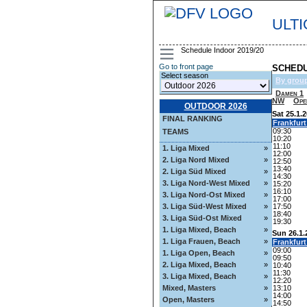
ULT
Schedule Indoor 2019/20
Go to front page
SCHEDU
Select season
By grou
Damen 1
NW
Ope
OUTDOOR 2026
Sat 25.1.
FINAL RANKING
Frankfur
09:30
TEAMS
10:20
11:10
1. Liga Mixed
»
12:00
2. Liga Nord Mixed
»
12:50
13:40
2. Liga Süd Mixed
»
14:30
3. Liga Nord-West Mixed
»
15:20
16:10
3. Liga Nord-Ost Mixed
»
17:00
17:50
3. Liga Süd-West Mixed
»
18:40
3. Liga Süd-Ost Mixed
»
19:30
1. Liga Mixed, Beach
»
Sun 26.1.
1. Liga Frauen, Beach
»
Frankfur
09:00
1. Liga Open, Beach
»
09:50
2. Liga Mixed, Beach
»
10:40
11:30
3. Liga Mixed, Beach
»
12:20
13:10
Mixed, Masters
»
14:00
Open, Masters
»
14:50