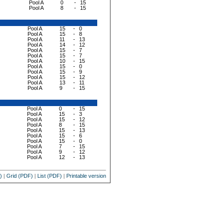
Pool A
0
-
15
Pool A
8
-
15
Pool A
15
-
0
Pool A
15
-
8
Pool A
11
-
13
Pool A
14
-
12
Pool A
15
-
7
Pool A
15
-
7
Pool A
10
-
15
Pool A
15
-
0
Pool A
15
-
9
Pool A
15
-
12
Pool A
13
-
11
Pool A
9
-
15
Pool A
0
-
15
Pool A
15
-
3
Pool A
15
-
12
Pool A
8
-
15
Pool A
15
-
13
Pool A
15
-
6
Pool A
15
-
0
Pool A
7
-
15
Pool A
9
-
12
Pool A
12
-
13
)
|
Grid (PDF)
|
List (PDF)
|
Printable version