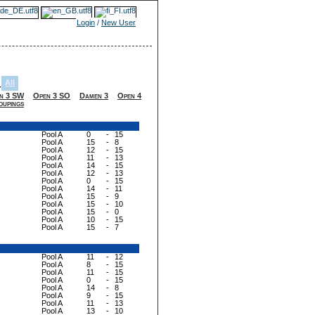
Login
/
New User
All
-
n 3 SW
Open 3 SO
Damen 3
Open 4
oupings
Pool A
0
-
15
Pool A
15
-
8
Pool A
12
-
15
Pool A
11
-
13
Pool A
14
-
15
Pool A
12
-
13
Pool A
0
-
15
Pool A
14
-
11
Pool A
15
-
9
Pool A
15
-
10
Pool A
15
-
0
Pool A
10
-
15
Pool A
15
-
7
Pool A
11
-
12
Pool A
8
-
15
Pool A
11
-
15
Pool A
0
-
15
Pool A
14
-
8
Pool A
9
-
15
Pool A
11
-
13
Pool A
13
-
10