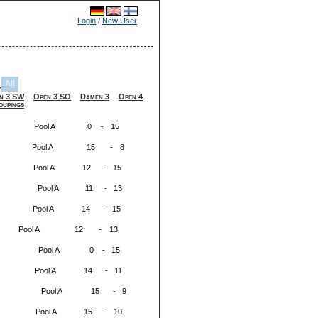
Login
/
New User
All
-
n 3 SW
Open 3 SO
Damen 3
Open 4
oupings
Pool A
0
-
15
Pool A
15
-
8
Pool A
12
-
15
Pool A
11
-
13
Pool A
14
-
15
Pool A
12
-
13
Pool A
0
-
15
Pool A
14
-
11
Pool A
15
-
9
Pool A
15
-
10