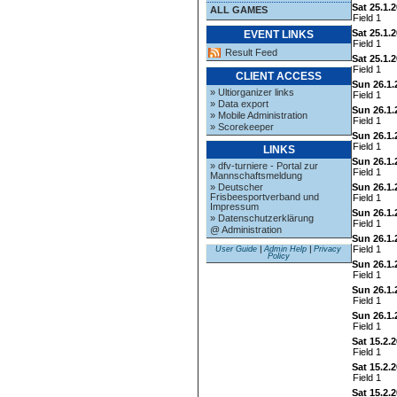
Sat 25.1.
ALL GAMES
Field 1
Sat 25.1.
EVENT LINKS
Field 1
Result Feed
Sat 25.1.
Field 1
CLIENT ACCESS
Sun 26.1.
» Ultiorganizer links
Field 1
» Data export
Sun 26.1.
» Mobile Administration
Field 1
» Scorekeeper
Sun 26.1.
Field 1
LINKS
Sun 26.1.
» dfv-turniere - Portal zur
Field 1
Mannschaftsmeldung
Sun 26.1.
» Deutscher
Frisbeesportverband und
Field 1
Impressum
Sun 26.1.
» Datenschutzerklärung
Field 1
@ Administration
Sun 26.1.
Field 1
User Guide
|
Admin Help
|
Privacy
Policy
Sun 26.1.
Field 1
Sun 26.1.
Field 1
Sun 26.1.
Field 1
Sat 15.2.
Field 1
Sat 15.2.
Field 1
Sat 15.2.