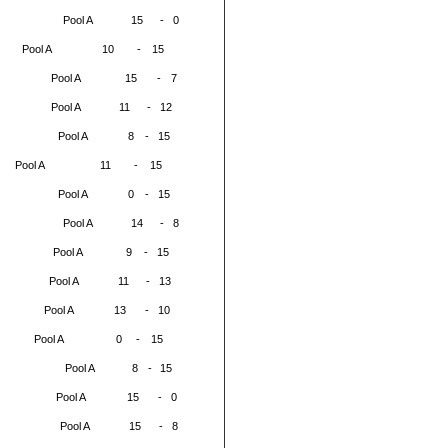
Pool A
15
-
0
Pool A
10
-
15
Pool A
15
-
7
Pool A
11
-
12
Pool A
8
-
15
Pool A
11
-
15
Pool A
0
-
15
Pool A
14
-
8
Pool A
9
-
15
Pool A
11
-
13
Pool A
13
-
10
Pool A
0
-
15
Pool A
8
-
15
Pool A
15
-
0
Pool A
15
-
8