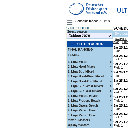
ULT
Schedule Indoor 2019/20
Go to front page
SCHEDU
Select season
By grou
Damen 1
NW
Ope
OUTDOOR 2026
Sat 25.1.
FINAL RANKING
Field 1
TEAMS
Sat 25.1.
Field 1
1. Liga Mixed
»
Sat 25.1.
2. Liga Nord Mixed
»
Field 1
2. Liga Süd Mixed
»
Sat 25.1.
Field 1
3. Liga Nord-West Mixed
»
Sat 25.1.
3. Liga Nord-Ost Mixed
»
Field 1
3. Liga Süd-West Mixed
»
Sat 25.1.
3. Liga Süd-Ost Mixed
»
Field 1
1. Liga Mixed, Beach
»
Sat 25.1.
Field 1
1. Liga Frauen, Beach
»
Sat 25.1.
1. Liga Open, Beach
»
Field 1
2. Liga Mixed, Beach
»
Sat 25.1.
3. Liga Mixed, Beach
»
Field 1
Mixed, Masters
»
Sat 25.1.
Open, Masters
»
Field 1