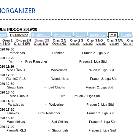
IORGANIZER
LE INDOOR 2019/20
ping
By division
By location
Today
Tomorrow
Future
By timeslot
Past
-
-
-
-
-
-
-
Open 1
Damen 2N
Damen 2S
Open 2 N
Open 2 S
Open 3 NO
Open 3 NW
Ope
n 4 NO
Open 4 SW
Quali NW
Quali NO
mixed1
mixed2
mixed3
mixed4
All gr
2020 09:30
Paradiscas
-
Frankas
Frauen 2. Liga Süd
2020 10:20
Yrr
-
Frau Rauscher
Frauen 2. Liga Süd
2020 11:10
MissTÜrious
-
Wolverinen
Frauen 2. Liga Süd
2020 12:00
FlaminGIRLS
-
Woodchicas
Frauen 2. Liga Süd
2020 12:50
Stuggi Igels
-
Bad Chicks
Frauen 2. Liga Süd
2020 13:40
MissTÜrious
-
Yrr
Frauen 2. Liga Süd
2020 14:30
Paradiscas
-
Wolverinen
Frauen 2. Liga Süd
2020 15:20
Frankas
-
Frau Rauscher
Frauen 2. Liga Süd
2020 16:10
Woodchicas
-
Bad Chicks
Frauen 2. Liga Süd
2020 17:00
FlaminGIRLS
-
Stuggi Igels
Frauen 2. Liga Süd