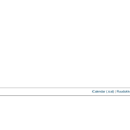
iCalendar (.ical)
|
Ruudukk