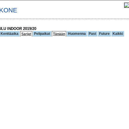
IKONE
ULU INDOOR 2019/20
Kenttäaika
Pelipaikat
Huomenna
Past
Future
Kaikki
Sarjat
Tänään