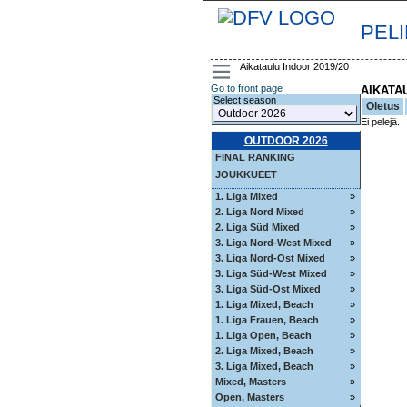
PEL
Aikataulu Indoor 2019/20
Go to front page
AIKATA
Select season
Oletus
Ei pelejä.
OUTDOOR 2026
FINAL RANKING
JOUKKUEET
1. Liga Mixed
»
2. Liga Nord Mixed
»
2. Liga Süd Mixed
»
3. Liga Nord-West Mixed
»
3. Liga Nord-Ost Mixed
»
3. Liga Süd-West Mixed
»
3. Liga Süd-Ost Mixed
»
1. Liga Mixed, Beach
»
1. Liga Frauen, Beach
»
1. Liga Open, Beach
»
2. Liga Mixed, Beach
»
3. Liga Mixed, Beach
»
Mixed, Masters
»
Open, Masters
»