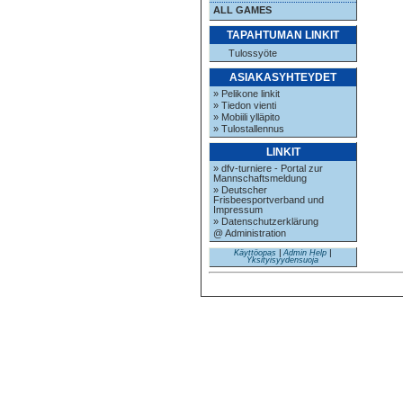
ALL GAMES
TAPAHTUMAN LINKIT
Tulossyöte
ASIAKASYHTEYDET
» Pelikone linkit
» Tiedon vienti
» Mobiili ylläpito
» Tulostallennus
LINKIT
» dfv-turniere - Portal zur
Mannschaftsmeldung
» Deutscher
Frisbeesportverband und
Impressum
» Datenschutzerklärung
@ Administration
Käyttöopas
|
Admin Help
|
Yksityisyydensuoja