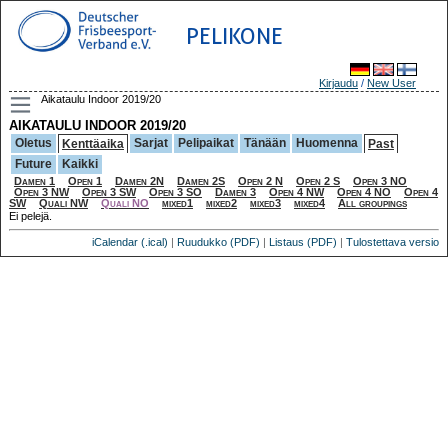
PELIKONE
Kirjaudu
/
New User
Aikataulu Indoor 2019/20
AIKATAULU INDOOR 2019/20
Oletus
Sarjat
Pelipaikat
Tänään
Huomenna
Kenttäaika
Past
Future
Kaikki
Damen 1
Open 1
Damen 2N
Damen 2S
Open 2 N
Open 2 S
Open 3 NO
Open 3 NW
Open 3 SW
Open 3 SO
Damen 3
Open 4 NW
Open 4 NO
Open 4
SW
Quali NW
Quali NO
mixed1
mixed2
mixed3
mixed4
All groupings
Ei pelejä.
iCalendar (.ical)
|
Ruudukko (PDF)
|
Listaus (PDF)
|
Tulostettava versio