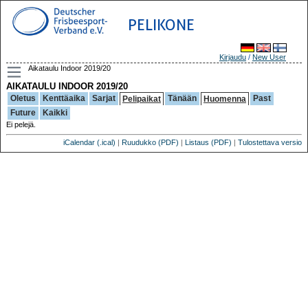
PELIKONE
Kirjaudu
/
New User
Aikataulu Indoor 2019/20
AIKATAULU INDOOR 2019/20
Oletus
Kenttäaika
Sarjat
Tänään
Past
Pelipaikat
Huomenna
Future
Kaikki
Ei pelejä.
iCalendar (.ical)
|
Ruudukko (PDF)
|
Listaus (PDF)
|
Tulostettava versio