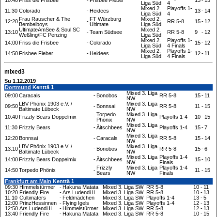
10:40
Friss die Frisbee
-
Frisbee Fieber
13
-
15
Liga Süd
4
Mixed 2.
Playoffs 1-
11:30
Colorado
-
Heidees
13
-
14
Liga Süd
4
Frau Rauscher & The
FT Würzburg
Mixed 2.
12:20
-
RR 5-8
15
-
12
Bembelboys
Ultimate
Liga Süd
UltimateAmSee & Soul SC
Mixed 2.
13:10
-
Team Südsee
RR 5-8
9
-
12
Weßĺing/FC Penzing
Liga Süd
Mixed 2.
Playoffs 1-
14:00
Friss die Frisbee
-
Colorado
15
-
12
Liga Süd
4 Finals
Mixed 2.
Playoffs 1-
14:50
Frisbee Fieber
-
Heidees
12
-
11
Liga Süd
4 Finals
mixed3
Su 1.12.2019
Dortmund
Kenttä 1
Mixed 3. Liga
09:00
Caracals
-
Bonobos
RR 5-8
15
-
11
NW
LBV Phönix 1903 e.V. /
Mixed 3. Liga
09:50
-
Bonnsai
RR 5-8
11
-
15
Baltimate Lübeck
NW
Torpedo
Mixed 3. Liga
10:40
Frizzly Bears Doppelmix
-
Playoffs 1-4
10
-
15
Phönix
NW
Mixed 3. Liga
11:30
Frizzly Bears
-
Äitschbees
Playoffs 1-4
15
-
7
NW
Mixed 3. Liga
12:20
Bonnsai
-
Caracals
RR 5-8
15
-
14
NW
LBV Phönix 1903 e.V. /
Mixed 3. Liga
13:10
-
Bonobos
RR 5-8
15
-
6
Baltimate Lübeck
NW
Mixed 3. Liga
Playoffs 1-4
14:00
Frizzly Bears Doppelmix
-
Äitschbees
15
-
10
NW
Finals
Frizzly
Mixed 3. Liga
Playoffs 1-4
14:50
Torpedo Phönix
-
11
-
15
Bears
NW
Finals
Frankfurt am Main
Kenttä 1
09:30
Himmelstürmer
-
Hakuna Matata
Mixed 3. Liga SW
RR 5-8
10
-
11
10:20
Friendly Fire
-
Ars Ludendi II
Mixed 3. Liga SW
RR 5-8
10
-
13
11:10
Cultimaters
-
Feldmädchen
Mixed 3. Liga SW
Playoffs 1-4
13
-
5
12:00
PrinzHessinnen
-
Flying Igels
Mixed 3. Liga SW
Playoffs 1-4
12
-
13
12:50
Ars Ludendi II
-
Himmelstürmer
Mixed 3. Liga SW
RR 5-8
12
-
13
13:40
Friendly Fire
-
Hakuna Matata
Mixed 3. Liga SW
RR 5-8
10
-
15