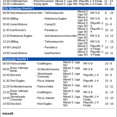
14:30
Feldmädchen
-
PrinzHessinnen
Mixed 3. Liga SW
Playoffs 1-4 Finals
12
-
14
15:20
Cultimaters
-
Flying Igels
Mixed 3. Liga SW
Playoffs 1-4 Finals
15
-
8
ESV München
Kenttä 1
Mixed 3.
09:00
Seichtwasserschnorchler
-
Tiefseetaucher
RR 5-8
8
-
15
Liga SO
Mixed 3.
09:50
ABflug
-
Ratisbona Eagles
RR 5-8
11
-
6
Liga SO
Mixed 3.
Playoffs 1-
10:40
JuniorWolves
-
Camp10
15
-
8
Liga SO
4
Mixed 3.
Playoffs 1-
11:30
IsarRunners
-
Paradisco
15
-
11
Liga SO
4
Mixed 3.
12:20
Ratisbona Eagles
-
Seichtwasserschnorchler
RR 5-8
13
-
12
Liga SO
Mixed 3.
13:10
ABflug
-
Tiefseetaucher
RR 5-8
7
-
15
Liga SO
Mixed 3.
Playoffs 1-
14:00
Camp10
-
Paradisco
12
-
13
Liga SO
4 Finals
Mixed 3.
Playoffs 1-
14:50
JuniorWolves
-
IsarRunners
13
-
11
Liga SO
4 Finals
Chemnitz
Kenttä 1
Mixed 3. Liga
09:00
Parkscheibe
-
Goldfingers
RR 5-8
10
-
8
NO
Rotor Ultimate
Mixed 3. Liga
09:50
-
Schleudertrauma
RR 5-8
14
-
10
Berlin
NO
Stoneheads
Mixed 3. Liga
10:40
Disckick
-
Playoffs 1-4
15
-
9
Chemnitz
NO
Mixed 3. Liga
11:30
Red Eagles
-
Pizza Volante
Playoffs 1-4
15
-
8
NO
Mixed 3. Liga
12:20
Schleudertrauma
-
Parkscheibe
RR 5-8
12
-
11
NO
Rotor Ultimate
Mixed 3. Liga
13:10
-
Goldfingers
RR 5-8
11
-
14
Berlin
NO
Stoneheads
Mixed 3. Liga
Playoffs 1-4
14:00
-
Pizza Volante
12
-
10
Chemnitz
NO
Finals
Mixed 3. Liga
Playoffs 1-4
14:50
Disckick
-
Red Eagles
14
-
15
NO
Finals
mixed4