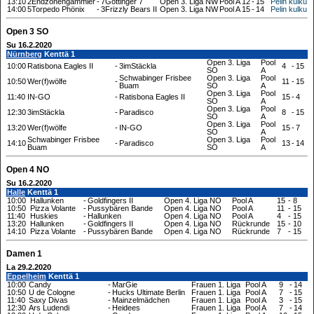
13:10
2Endzonengammler
-
7Göttinger 7
Open 3. Liga NW
Pool A
12
-
15
Pelin kulku
14:00
5Torpedo Phönix
-
3Frizzly Bears II
Open 3. Liga NW
Pool A
15
-
14
Pelin kulku
Open 3 SO
Su 16.2.2020
Nürnberg
Kenttä 1
Open 3. Liga
Pool
10:00
Ratisbona Eagles II
-
3imStäckla
4
-
15
SO
A
Schwabinger Frisbee
Open 3. Liga
Pool
10:50
Wer(f)wölfe
-
11
-
15
Buam
SO
A
Open 3. Liga
Pool
11:40
IN-GO
-
Ratisbona Eagles II
15
-
4
SO
A
Open 3. Liga
Pool
12:30
3imStäckla
-
Paradisco
8
-
15
SO
A
Open 3. Liga
Pool
13:20
Wer(f)wölfe
-
IN-GO
15
-
7
SO
A
Schwabinger Frisbee
Open 3. Liga
Pool
14:10
-
Paradisco
13
-
14
Buam
SO
A
Open 4 NO
Su 16.2.2020
Halle
Kenttä 1
10:00
Hallunken
-
Goldfingers II
Open 4. Liga NO
Pool A
15
-
8
10:50
Pizza Volante
-
Pussybären Bande
Open 4. Liga NO
Pool A
11
-
15
11:40
Huskies
-
Hallunken
Open 4. Liga NO
Pool A
4
-
15
13:20
Hallunken
-
Goldfingers II
Open 4. Liga NO
Rückrunde
15
-
10
14:10
Pizza Volante
-
Pussybären Bande
Open 4. Liga NO
Rückrunde
7
-
15
Damen 1
La 29.2.2020
Eppelheim
Kenttä 1
10:00
Candy
-
MarGie
Frauen 1. Liga
Pool A
9
-
14
10:50
U de Cologne
-
Hucks Ultimate Berlin
Frauen 1. Liga
Pool A
7
-
15
11:40
Saxy Divas
-
Mainzelmädchen
Frauen 1. Liga
Pool A
3
-
15
12:30
Ars Ludendi
-
Heidees
Frauen 1. Liga
Pool A
7
-
14