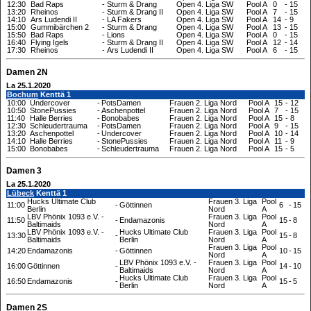
12:30
Bad Raps
-
Sturm & Drang
Open 4. Liga SW
Pool A
0
-
15
13:20
Rheinos
-
Sturm & Drang II
Open 4. Liga SW
Pool A
7
-
15
14:10
Ars Ludendi II
-
LA Fakers
Open 4. Liga SW
Pool A
14
-
9
15:00
Gummibärchen 2
-
Sturm & Drang
Open 4. Liga SW
Pool A
13
-
15
15:50
Bad Raps
-
Lions
Open 4. Liga SW
Pool A
0
-
15
16:40
Flying Igels
-
Sturm & Drang II
Open 4. Liga SW
Pool A
12
-
14
17:30
Rheinos
-
Ars Ludendi II
Open 4. Liga SW
Pool A
6
-
15
Damen 2N
La 25.1.2020
Bochum
Kenttä 1
10:00
Undercover
-
PotsDamen
Frauen 2. Liga Nord
Pool A
15
-
12
10:50
StonePussies
-
Aschenpottel
Frauen 2. Liga Nord
Pool A
7
-
15
11:40
Halle Berries
-
Bonobabes
Frauen 2. Liga Nord
Pool A
15
-
8
12:30
Schleudertrauma
-
PotsDamen
Frauen 2. Liga Nord
Pool A
9
-
15
13:20
Aschenpottel
-
Undercover
Frauen 2. Liga Nord
Pool A
10
-
14
14:10
Halle Berries
-
StonePussies
Frauen 2. Liga Nord
Pool A
11
-
9
15:00
Bonobabes
-
Schleudertrauma
Frauen 2. Liga Nord
Pool A
15
-
5
Damen 3
La 25.1.2020
Lübeck
Kenttä 1
Hucks Ultimate Club
Frauen 3. Liga
Pool
11:00
-
Göttinnen
6
-
15
Berlin
Nord
A
LBV Phönix 1093 e.V. -
Frauen 3. Liga
Pool
11:50
-
Endamazonis
15
-
8
Baltimaids
Nord
A
LBV Phönix 1093 e.V. -
Hucks Ultimate Club
Frauen 3. Liga
Pool
13:30
-
15
-
8
Baltimaids
Berlin
Nord
A
Frauen 3. Liga
Pool
14:20
Endamazonis
-
Göttinnen
10
-
15
Nord
A
LBV Phönix 1093 e.V. -
Frauen 3. Liga
Pool
16:00
Göttinnen
-
14
-
10
Baltimaids
Nord
A
Hucks Ultimate Club
Frauen 3. Liga
Pool
16:50
Endamazonis
-
15
-
5
Berlin
Nord
A
Damen 2S