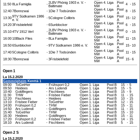
2LBV Phönig 1903 e. V. -
Open 4. Liga
Pool
11:50
8La Famiglia
-
4
-
15
Baltimate
NW
A
Open 4. Liga
Pool
12:40
7Bonnzwai
-
1Die 7 Todsünden
8
-
15
NW
A
9TV Südkamen 1986
Open 4. Liga
Pool
13:30
-
5Cologne Colibris
15
-
12
e. V.
NW
A
Open 4. Liga
Pool
14:20
3Frisbielefeld
-
6Sunblocker
6
-
15
NW
A
2LBV Phönig 1903 e. V. -
Open 4. Liga
Pool
15:10
4TV 1912 Verl
-
0
-
15
Baltimate
NW
A
Open 4. Liga
Pool
16:00
10Black Flies
-
8La Famiglia
11
-
15
NW
A
Open 4. Liga
Pool
16:50
6Sunblocker
-
9TV Südkamen 1986 e. V.
15
-
10
NW
A
Open 4. Liga
Pool
17:40
5Cologne Colibris
-
1Die 7 Todsünden
11
-
15
NW
A
Open 4. Liga
Pool
18:30
7Bonnzwai
-
3Frisbielefeld
15
-
6
NW
A
Open 1
La 15.2.2020
Gemmrigheim
Kenttä 1
09:00
ToGetHer
-
Frühsport 0,2
Open 1. Liga
Pool B
15
-
5
09:50
Heidees
-
Ars Ludendi
Open 1. Liga
Pool B
15
-
5
10:40
Goldfingers
-
Fischbees
Open 1. Liga
Pool B
15
-
9
11:30
THW
-
Frisbee Fieber
Open 1. Liga
Pool B
11
-
15
12:20
Fischbees
-
Heidees
Open 1. Liga
Pool B
10
-
15
13:10
Frisbee Fieber
-
ToGetHer
Open 1. Liga
Pool B
12
-
15
14:00
Frühsport 0,2
-
THW
Open 1. Liga
Pool B
15
-
11
14:50
Ars Ludendi
-
Goldfingers
Open 1. Liga
Pool B
11
-
15
15:40
ToGetHer
-
THW
Open 1. Liga
Pool B
15
-
10
16:30
Heidees
-
Goldfingers
Open 1. Liga
Pool B
15
-
11
17:20
Frühsport 0,2
-
Frisbee Fieber
Open 1. Liga
Pool B
14
-
15
18:10
Ars Ludendi
-
Fischbees
Open 1. Liga
Pool B
5
-
15
Open 2 S
La 15.2.2020