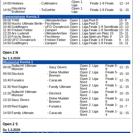
Open 1.
14:00
Heidees
-
Cultimaters
Finale 1-8 Finals
12
-
14
Liga
Hässliche
Open 1.
14:50
-
ToGetHer
Finale 1-8 Finals
11
-
15
Erdferkel
Liga
Gemmrigheim
Kenttä 2
09:00
THW
-
UltimateAmSee
Open 1. Liga
Pool D
15
-
8
09:50
Hucks Ultimate Berlin
-
Fischbees
Open 1. Liga
Pool D
10
-
15
10:40
Goldfingers
-
UFO Osnabrück
Open 1. Liga
Finale 1-8 Semifinals
15
-
13
11:30
Frisbee Fieber
-
Zamperl
Open 1. Liga
Finale 1-8 Semifinals
13
-
15
12:20
Ars Ludendi
-
UltimateAmSee
Open 1. Liga
Spiel um Platz 15
15
-
11
13:10
Frizzly Bears
-
Fischbees
Open 1. Liga
Spiel um Platz 9
13
-
15
14:00
UFO Osnabrück
-
Frisbee Fieber
Open 1. Liga
Finale 1-8 Finals
9
-
15
14:50
Goldfingers
-
Zamperl
Open 1. Liga
Finale 1-8 Finals
15
-
11
Open 2 N
Su 1.3.2020
Wuppertal
Kenttä 1
Nullacht! Ultimate
Open 2. Liga
Finale 5-
09:00
-
Saxy Divers
12
-
15
Münster
Nord
8
Deine Mudder
Open 2. Liga
Finale 5-
09:50
Disckick
-
15
-
10
Bremen
Nord
8
Open 2. Liga
Finale 1-
10:40
Funatics
-
Caracals
12
-
15
Nord
4
Open 2. Liga
Finale 1-
11:30
Red Eagles
-
Family Ultimate
11
-
15
Nord
4
Nullacht! Ultimate
Open 2. Liga
Finale 5-
12:20
-
Disckick
10
-
15
Münster
Nord
8
Deine Mudder
Open 2. Liga
Finale 5-
13:10
Saxy Divers
-
15
-
13
Bremen
Nord
8
Open 2. Liga
Finale 1-
14:00
Red Eagles
-
Funatics
15
-
7
Nord
4
Open 2. Liga
Finale 1-
14:50
Family Ultimate
-
Caracals
11
-
15
Nord
4
Open 2 S
Su 1.3.2020