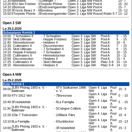
12:30
6Bonobos
-
7Göttinger 7
Open 3. Liga NW
Pool A
15
-
7
13:20
4DU bist Frisbee
-
5Torpedo Phönix
Open 3. Liga NW
Pool A
15
-
10
14:10
1Bonnsai
-
2Endzonengammler
Open 3. Liga NW
Pool A
15
-
7
15:00
3Frizzly Bears II
-
6Bonobos
Open 3. Liga NW
Pool A
15
-
12
15:50
5Torpedo Phönix
-
2Endzonengammler
Open 3. Liga NW
Round Robin 5-7
13
-
12
Open 3 SW
La 29.2.2020
Schwaigern
Kenttä 1
10:00
7 Schwaben II
-
7 Schwaben
Open 3. Liga SW
Pool A
9
-
15
10:50
Skid Ultimate
-
Heppie Frisbeez
Open 3. Liga SW
Pool A
9
-
15
11:40
Himmelstürmer
-
Heidees II
Open 3. Liga SW
Pool A
15
-
9
12:30
Cultimaters II
-
Disconnection
Open 3. Liga SW
Pool A
7
-
15
13:20
Skid Ultimate
-
7 Schwaben II
Open 3. Liga SW
Pool A
6
-
15
14:10
Heppie Frisbeez
-
7 Schwaben
Open 3. Liga SW
Pool A
10
-
15
15:00
Cultimaters II
-
Himmelstürmer
Open 3. Liga SW
Pool A
15
-
11
15:50
Disconnection
-
Heidees II
Open 3. Liga SW
Pool A
15
-
4
17:25
Cultimaters II
-
Skid Ultimate
Open 3. Liga SW
Platz 5-8
15
-
14
18:15
Himmelstürmer
-
Heidees II
Open 3. Liga SW
Platz 5-8
14
-
12
Open 4 NW
La 29.2.2020
Köln
Kenttä 1
2LBV Phönig 1903 e. V. -
9TV Südkamen 1986
Open 4. Liga
Pool
09:00
-
15
-
3
Baltimate
e. V.
NW
A
Open 4. Liga
Pool
09:50
4TV 1912 Verl
-
7Bonnzwai
0
-
15
NW
A
Open 4. Liga
Pool
10:40
3Frisbielefeld
-
8La Famiglia
5
-
15
NW
A
2LBV Phönig 1903 e. V. -
Open 4. Liga
Pool
11:30
-
5Cologne Colibris
15
-
9
Baltimate
NW
A
Open 4. Liga
Pool
12:20
1Die 7 Todsünden
-
10Black Flies
15
-
4
NW
A
Open 4. Liga
Pool
13:10
8La Famiglia
-
6Sunblocker
15
-
13
NW
A
2LBV Phönig 1903 e. V. -
Open 4. Liga
Pool
14:00
-
3Frisbielefeld
15
-
3
Baltimate
NW
A