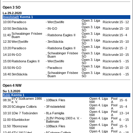
Open 3 SO
La 29.2.2020
Ingolstadt
Kenttä 1
Open 3. Liga
10:00
Paradisco
-
Wer(f)wölfe
Rückrunde
15
-
12
SO
Open 3. Liga
10:50
3imStäckla
-
IN-GO
Rückrunde
15
-
10
SO
Schwabinger Frisbee
Open 3. Liga
11:40
-
Ratisbona Eagles II
Rückrunde
15
-
4
Buam
SO
Open 3. Liga
12:30
Wer(f)wölfe
-
3imStäckla
Rückrunde
15
-
10
SO
Open 3. Liga
13:20
Paradisco
-
Ratisbona Eagles II
Rückrunde
15
-
2
SO
Schwabinger Frisbee
Open 3. Liga
14:10
IN-GO
-
Rückrunde
10
-
15
Buam
SO
Open 3. Liga
15:00
Ratisbona Eagles II
-
Wer(f)wölfe
Rückrunde
5
-
15
SO
Open 3. Liga
15:50
IN-GO
-
Paradisco
Rückrunde
10
-
15
SO
Schwabinger Frisbee
Open 3. Liga
16:40
3imStäckla
-
Rückrunde
6
-
15
Buam
SO
Open 4 NW
Su 1.3.2020
Köln
Kenttä 1
9TV Südkamen 1986
Open 4. Liga
Pool
08:30
-
10Black Flies
15
-
6
e. V.
NW
A
Open 4. Liga
Pool
09:20
5Cologne Colibris
-
3Frisbielefeld
15
-
4
NW
A
Open 4. Liga
Pool
10:10
1Die 7 Todsünden
-
8La Famiglia
13
-
14
NW
A
2LBV Phönig 1903 e. V. -
Open 4. Liga
Pool
11:00
6Sunblocker
-
6
-
15
Baltimate
NW
A
Open 4. Liga
Pool
11:50
7Bonnzwai
-
10Black Flies
15
-
5
NW
A
Open 4. Liga
Pool
12:40
4TV 1912 Verl
-
5Cologne Colibris
0
-
15