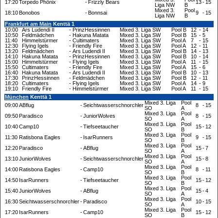
17:20
Torpedo Phönix
-
Frizzly Bears
13
-
15
Liga NW
B
Mixed 3.
Pool
18:10
Bonobos
-
Bonnsai
9
-
15
Liga NW
B
Frankfurt am Main
Kenttä 1
10:00
Ars Ludendi II
-
PrinzHessinnen
Mixed 3. Liga SW
Pool B
12
-
14
10:50
Feldmädchen
-
Hakuna Matata
Mixed 3. Liga SW
Pool B
15
-
5
11:40
Himmelstürmer
-
Cultimaters
Mixed 3. Liga SW
Pool A
7
-
15
12:30
Flying Igels
-
Friendly Fire
Mixed 3. Liga SW
Pool A
12
-
11
13:20
Feldmädchen
-
Ars Ludendi II
Mixed 3. Liga SW
Pool B
14
-
13
14:10
Hakuna Matata
-
PrinzHessinnen
Mixed 3. Liga SW
Pool B
10
-
14
15:00
Himmelstürmer
-
Flying Igels
Mixed 3. Liga SW
Pool A
11
-
15
15:50
Cultimaters
-
Friendly Fire
Mixed 3. Liga SW
Pool A
15
-
6
16:40
Hakuna Matata
-
Ars Ludendi II
Mixed 3. Liga SW
Pool B
10
-
13
17:30
PrinzHessinnen
-
Feldmädchen
Mixed 3. Liga SW
Pool B
12
-
11
18:20
Cultimaters
-
Flying Igels
Mixed 3. Liga SW
Pool A
14
-
9
19:10
Friendly Fire
-
Himmelstürmer
Mixed 3. Liga SW
Pool A
11
-
15
München
Kenttä 1
Mixed 3. Liga
Pool
09:00
ABflug
-
Seichtwasserschnorchler
8
-
15
SO
A
Mixed 3. Liga
Pool
09:50
Paradisco
-
JuniorWolves
8
-
15
SO
A
Mixed 3. Liga
Pool
10:40
Camp10
-
Tiefseetaucher
15
-
12
SO
B
Mixed 3. Liga
Pool
11:30
Ratisbona Eagles
-
IsarRunners
9
-
15
SO
B
Mixed 3. Liga
Pool
12:20
Paradisco
-
ABflug
15
-
7
SO
A
Mixed 3. Liga
Pool
13:10
JuniorWolves
-
Seichtwasserschnorchler
15
-
8
SO
A
Mixed 3. Liga
Pool
14:00
Ratisbona Eagles
-
Camp10
8
-
11
SO
B
Mixed 3. Liga
Pool
14:50
IsarRunners
-
Tiefseetaucher
15
-
12
SO
B
Mixed 3. Liga
Pool
15:40
JuniorWolves
-
ABflug
15
-
4
SO
A
Mixed 3. Liga
Pool
16:30
Seichtwasserschnorchler
-
Paradisco
10
-
15
SO
A
Mixed 3. Liga
Pool
17:20
IsarRunners
-
Camp10
15
-
12
SO
B