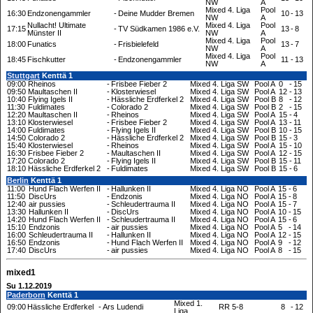
NW
A
Mixed 4. Liga
Pool
16:30
Endzonengammler
-
Deine Mudder Bremen
10
-
13
NW
A
Nullacht! Ultimate
Mixed 4. Liga
Pool
17:15
-
TV Südkamen 1986 e.V.
13
-
8
Münster II
NW
A
Mixed 4. Liga
Pool
18:00
Funatics
-
Frisbielefeld
13
-
7
NW
A
Mixed 4. Liga
Pool
18:45
Fischkutter
-
Endzonengammler
11
-
13
NW
A
Stuttgart
Kenttä 1
09:00
Rheinos
-
Frisbee Fieber 2
Mixed 4. Liga SW
Pool A
0
-
15
09:50
Maultaschen II
-
Klosterwiesel
Mixed 4. Liga SW
Pool A
12
-
13
10:40
Flying Igels II
-
Hässliche Erdferkel 2
Mixed 4. Liga SW
Pool B
8
-
12
11:30
Fuldimates
-
Colorado 2
Mixed 4. Liga SW
Pool B
2
-
15
12:20
Maultaschen II
-
Rheinos
Mixed 4. Liga SW
Pool A
15
-
4
13:10
Klosterwiesel
-
Frisbee Fieber 2
Mixed 4. Liga SW
Pool A
13
-
11
14:00
Fuldimates
-
Flying Igels II
Mixed 4. Liga SW
Pool B
10
-
15
14:50
Colorado 2
-
Hässliche Erdferkel 2
Mixed 4. Liga SW
Pool B
15
-
3
15:40
Klosterwiesel
-
Rheinos
Mixed 4. Liga SW
Pool A
15
-
10
16:30
Frisbee Fieber 2
-
Maultaschen II
Mixed 4. Liga SW
Pool A
12
-
15
17:20
Colorado 2
-
Flying Igels II
Mixed 4. Liga SW
Pool B
15
-
11
18:10
Hässliche Erdferkel 2
-
Fuldimates
Mixed 4. Liga SW
Pool B
15
-
6
Berlin
Kenttä 1
11:00
Hund Flach Werfen II
-
Hallunken II
Mixed 4. Liga NO
Pool A
15
-
6
11:50
DiscUrs
-
Endzonis
Mixed 4. Liga NO
Pool A
15
-
8
12:40
air pussies
-
Schleudertrauma II
Mixed 4. Liga NO
Pool A
15
-
7
13:30
Hallunken II
-
DiscUrs
Mixed 4. Liga NO
Pool A
10
-
15
14:20
Hund Flach Werfen II
-
Schleudertrauma II
Mixed 4. Liga NO
Pool A
15
-
6
15:10
Endzonis
-
air pussies
Mixed 4. Liga NO
Pool A
5
-
14
16:00
Schleudertrauma II
-
Hallunken II
Mixed 4. Liga NO
Pool A
12
-
15
16:50
Endzonis
-
Hund Flach Werfen II
Mixed 4. Liga NO
Pool A
9
-
12
17:40
DiscUrs
-
air pussies
Mixed 4. Liga NO
Pool A
8
-
15
mixed1
Su 1.12.2019
Paderborn
Kenttä 1
Mixed 1.
09:00
Hässliche Erdferkel
-
Ars Ludendi
RR 5-8
8
-
12
Liga