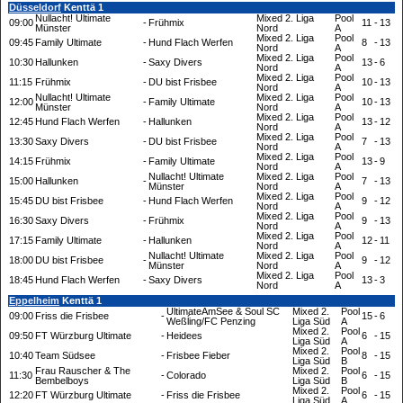
Düsseldorf
Kenttä 1
Nullacht! Ultimate
Mixed 2. Liga
Pool
09:00
-
Frühmix
11
-
13
Münster
Nord
A
Mixed 2. Liga
Pool
09:45
Family Ultimate
-
Hund Flach Werfen
8
-
13
Nord
A
Mixed 2. Liga
Pool
10:30
Hallunken
-
Saxy Divers
13
-
6
Nord
A
Mixed 2. Liga
Pool
11:15
Frühmix
-
DU bist Frisbee
10
-
13
Nord
A
Nullacht! Ultimate
Mixed 2. Liga
Pool
12:00
-
Family Ultimate
10
-
13
Münster
Nord
A
Mixed 2. Liga
Pool
12:45
Hund Flach Werfen
-
Hallunken
13
-
12
Nord
A
Mixed 2. Liga
Pool
13:30
Saxy Divers
-
DU bist Frisbee
7
-
13
Nord
A
Mixed 2. Liga
Pool
14:15
Frühmix
-
Family Ultimate
13
-
9
Nord
A
Nullacht! Ultimate
Mixed 2. Liga
Pool
15:00
Hallunken
-
7
-
13
Münster
Nord
A
Mixed 2. Liga
Pool
15:45
DU bist Frisbee
-
Hund Flach Werfen
9
-
12
Nord
A
Mixed 2. Liga
Pool
16:30
Saxy Divers
-
Frühmix
9
-
13
Nord
A
Mixed 2. Liga
Pool
17:15
Family Ultimate
-
Hallunken
12
-
11
Nord
A
Nullacht! Ultimate
Mixed 2. Liga
Pool
18:00
DU bist Frisbee
-
9
-
12
Münster
Nord
A
Mixed 2. Liga
Pool
18:45
Hund Flach Werfen
-
Saxy Divers
13
-
3
Nord
A
Eppelheim
Kenttä 1
UltimateAmSee & Soul SC
Mixed 2.
Pool
09:00
Friss die Frisbee
-
15
-
6
Weßĺing/FC Penzing
Liga Süd
A
Mixed 2.
Pool
09:50
FT Würzburg Ultimate
-
Heidees
6
-
15
Liga Süd
A
Mixed 2.
Pool
10:40
Team Südsee
-
Frisbee Fieber
8
-
15
Liga Süd
B
Frau Rauscher & The
Mixed 2.
Pool
11:30
-
Colorado
6
-
15
Bembelboys
Liga Süd
B
Mixed 2.
Pool
12:20
FT Würzburg Ultimate
-
Friss die Frisbee
6
-
15
Liga Süd
A