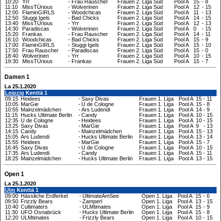
10:20
Yrr
-
Frau Rauscher
Frauen 2. Liga Süd
Pool A
15
-
8
11:10
MissTÜrious
-
Wolverinen
Frauen 2. Liga Süd
Pool A
12
-
15
12:00
FlaminGIRLS
-
Woodchicas
Frauen 2. Liga Süd
Pool A
11
-
13
12:50
Stuggi Igels
-
Bad Chicks
Frauen 2. Liga Süd
Pool A
14
-
15
13:40
MissTÜrious
-
Yrr
Frauen 2. Liga Süd
Pool A
12
-
13
14:30
Paradiscas
-
Wolverinen
Frauen 2. Liga Süd
Pool A
0
-
15
15:20
Frankas
-
Frau Rauscher
Frauen 2. Liga Süd
Pool A
14
-
11
16:10
Woodchicas
-
Bad Chicks
Frauen 2. Liga Süd
Pool A
15
-
9
17:00
FlaminGIRLS
-
Stuggi Igels
Frauen 2. Liga Süd
Pool A
15
-
10
17:50
Frau Rauscher
-
Paradiscas
Frauen 2. Liga Süd
Pool A
15
-
0
18:40
Wolverinen
-
Yrr
Frauen 2. Liga Süd
Pool A
10
-
15
19:30
MissTÜrious
-
Frankas
Frauen 2. Liga Süd
Pool A
15
-
7
Damen 1
La 25.1.2020
Leipzig
Kenttä 1
09:15
Heidees
-
Saxy Divas
Frauen 1. Liga
Pool A
15
-
11
10:05
MarGie
-
U de Cologne
Frauen 1. Liga
Pool A
15
-
8
10:55
Mainzelmädchen
-
Ars Ludendi
Frauen 1. Liga
Pool A
14
-
9
11:15
Hucks Ultimate Berlin
-
Candy
Frauen 1. Liga
Pool A
10
-
15
12:35
U de Cologne
-
Heidees
Frauen 1. Liga
Pool A
10
-
15
13:25
Saxy Divas
-
MarGie
Frauen 1. Liga
Pool A
9
-
13
14:15
Candy
-
Mainzelmädchen
Frauen 1. Liga
Pool A
15
-
13
15:05
Ars Ludendi
-
Hucks Ultimate Berlin
Frauen 1. Liga
Pool A
13
-
14
15:55
Heidees
-
MarGie
Frauen 1. Liga
Pool A
15
-
7
16:45
Saxy Divas
-
U de Cologne
Frauen 1. Liga
Pool A
10
-
15
17:35
Ars Ludendi
-
Candy
Frauen 1. Liga
Pool A
15
-
11
18:25
Mainzelmädchen
-
Hucks Ultimate Berlin
Frauen 1. Liga
Pool A
13
-
15
Open 1
La 25.1.2020
Ulm
Kenttä 1
09:00
Hässliche Erdferkel
-
UltimateAmSee
Open 1. Liga
Pool A
15
-
6
09:50
Frizzly Bears
-
Zamperl
Open 1. Liga
Pool A
13
-
15
10:40
Cultimaters
-
ULMtimates
Open 1. Liga
Pool A
15
-
9
11:30
UFO Osnabrück
-
Hucks Ultimate Berlin
Open 1. Liga
Pool A
15
-
8
12:20
ULMtimates
-
Frizzly Bears
Open 1. Liga
Pool A
10
-
15