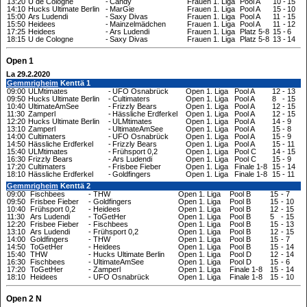
13:20
U de Cologne
-
Candy
Frauen 1. Liga
Pool A
10
-
15
14:10
Hucks Ultimate Berlin
-
MarGie
Frauen 1. Liga
Pool A
15
-
10
15:00
Ars Ludendi
-
Saxy Divas
Frauen 1. Liga
Pool A
11
-
15
15:50
Heidees
-
Mainzelmädchen
Frauen 1. Liga
Pool A
11
-
12
17:25
Heidees
-
Ars Ludendi
Frauen 1. Liga
Platz 5-8
15
-
6
18:15
U de Cologne
-
Saxy Divas
Frauen 1. Liga
Platz 5-8
13
-
14
Open 1
La 29.2.2020
Gemmrigheim
Kenttä 1
09:00
ULMtimates
-
UFO Osnabrück
Open 1. Liga
Pool A
12
-
13
09:50
Hucks Ultimate Berlin
-
Cultimaters
Open 1. Liga
Pool A
8
-
15
10:40
UltimateAmSee
-
Frizzly Bears
Open 1. Liga
Pool A
12
-
15
11:30
Zamperl
-
Hässliche Erdferkel
Open 1. Liga
Pool A
12
-
15
12:20
Hucks Ultimate Berlin
-
ULMtimates
Open 1. Liga
Pool A
14
-
9
13:10
Zamperl
-
UltimateAmSee
Open 1. Liga
Pool A
15
-
8
14:00
Cultimaters
-
UFO Osnabrück
Open 1. Liga
Pool A
15
-
9
14:50
Hässliche Erdferkel
-
Frizzly Bears
Open 1. Liga
Pool A
15
-
11
15:40
ULMtimates
-
Frühsport 0,2
Open 1. Liga
Pool C
14
-
15
16:30
Frizzly Bears
-
Ars Ludendi
Open 1. Liga
Pool C
15
-
9
17:20
Cultimaters
-
Frisbee Fieber
Open 1. Liga
Finale 1-8
15
-
14
18:10
Hässliche Erdferkel
-
Goldfingers
Open 1. Liga
Finale 1-8
15
-
11
Gemmrigheim
Kenttä 2
09:00
Fischbees
-
THW
Open 1. Liga
Pool B
15
-
7
09:50
Frisbee Fieber
-
Goldfingers
Open 1. Liga
Pool B
15
-
10
10:40
Frühsport 0,2
-
Heidees
Open 1. Liga
Pool B
12
-
15
11:30
Ars Ludendi
-
ToGetHer
Open 1. Liga
Pool B
5
-
15
12:20
Frisbee Fieber
-
Fischbees
Open 1. Liga
Pool B
15
-
13
13:10
Ars Ludendi
-
Frühsport 0,2
Open 1. Liga
Pool B
12
-
15
14:00
Goldfingers
-
THW
Open 1. Liga
Pool B
15
-
7
14:50
ToGetHer
-
Heidees
Open 1. Liga
Pool B
15
-
14
15:40
THW
-
Hucks Ultimate Berlin
Open 1. Liga
Pool D
12
-
14
16:30
Fischbees
-
UltimateAmSee
Open 1. Liga
Pool D
15
-
6
17:20
ToGetHer
-
Zamperl
Open 1. Liga
Finale 1-8
15
-
14
18:10
Heidees
-
UFO Osnabrück
Open 1. Liga
Finale 1-8
15
-
10
Open 2 N