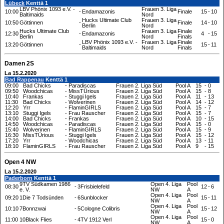
Lübeck
Kenttä 1
LBV Phönix 1093 e.V. -
Frauen 3. Liga
10:00
-
Endamazonis
Finale
15
-
10
Baltimaids
Nord
Hucks Ultimate Club
Frauen 3. Liga
10:50
Göttinnen
-
Finale
14
-
10
Berlin
Nord
Hucks Ultimate Club
Frauen 3. Liga
Finale
12:30
-
Endamazonis
4
-
15
Berlin
Nord
Finals
LBV Phönix 1093 e.V. -
Frauen 3. Liga
Finale
13:20
Göttinnen
-
15
-
11
Baltimaids
Nord
Finals
Damen 2S
La 15.2.2020
Bad Rappenau
Kenttä 1
09:00
Bad Chicks
-
Paradiscas
Frauen 2. Liga Süd
Pool A
15
-
0
09:50
Woodchicas
-
MissTÜrious
Frauen 2. Liga Süd
Pool A
15
-
8
10:40
Frankas
-
Stuggi Igels
Frauen 2. Liga Süd
Pool A
11
-
13
11:30
Bad Chicks
-
Wolverinen
Frauen 2. Liga Süd
Pool A
14
-
12
12:20
Yrr
-
FlaminGIRLS
Frauen 2. Liga Süd
Pool A
15
-
7
13:10
Stuggi Igels
-
Frau Rauscher
Frauen 2. Liga Süd
Pool A
15
-
7
14:00
Bad Chicks
-
Frankas
Frauen 2. Liga Süd
Pool A
10
-
15
14:50
Woodchicas
-
Paradiscas
Frauen 2. Liga Süd
Pool A
15
-
0
15:40
Wolverinen
-
FlaminGIRLS
Frauen 2. Liga Süd
Pool A
15
-
9
16:30
MissTÜrious
-
Stuggi Igels
Frauen 2. Liga Süd
Pool A
15
-
12
17:20
Yrr
-
Woodchicas
Frauen 2. Liga Süd
Pool A
13
-
11
18:10
FlaminGIRLS
-
Frau Rauscher
Frauen 2. Liga Süd
Pool A
9
-
15
Open 4 NW
La 15.2.2020
Paderborn
Kenttä 1
9TV Südkamen 1986
Open 4. Liga
Pool
08:30
-
3Frisbielefeld
12
-
6
e. V.
NW
A
Open 4. Liga
Pool
09:20
1Die 7 Todsünden
-
6Sunblocker
15
-
11
NW
A
Open 4. Liga
Pool
10:10
7Bonnzwai
-
5Cologne Colibris
15
-
12
NW
A
Open 4. Liga
Pool
11:00
10Black Flies
-
4TV 1912 Verl
15
-
0
NW
A