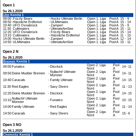
Open 1
Su 26.1.2020
Ulm
Kenttä 1
09:00
Frizzly Bears
-
Hucks Ultimate Berlin
Open 1. Liga
Pool A
15
-
9
09:50
Hässliche Erdferkel
-
ULMtimates
Open 1. Liga
Pool A
15
-
14
10:40
UFO Osnabrück
-
Zamperl
Open 1. Liga
Pool A
15
-
9
11:30
Cultimaters
-
UltimateAmSee
Open 1. Liga
Pool A
15
-
11
12:20
UFO Osnabrück
-
Frizzly Bears
Open 1. Liga
Pool A
15
-
14
13:10
Cultimaters
-
Hässliche Erdferkel
Open 1. Liga
Pool A
11
-
15
14:00
Hucks Ultimate Berlin
-
Zamperl
Open 1. Liga
Pool A
12
-
14
14:50
ULMtimates
-
UltimateAmSee
Open 1. Liga
Pool A
15
-
11
Open 2 N
Su 26.1.2020
Bremen
Kenttä 1
Open 2. Liga
Pool
09:00
Funatics
-
Disckick
14
-
11
Nord
A
Nullacht! Ultimate
Open 2. Liga
Pool
09:50
Deine Mudder Bremen
-
14
-
11
Münster
Nord
A
Open 2. Liga
Pool
10:40
Caracals
-
Family Ultimate
14
-
15
Nord
A
Open 2. Liga
Pool
11:30
Red Eagles
-
Saxy Divers
11
-
13
Nord
A
Open 2. Liga
Pool
12:20
Deine Mudder Bremen
-
Disckick
14
-
15
Nord
A
Nullacht! Ultimate
Open 2. Liga
Pool
13:10
-
Funatics
10
-
15
Münster
Nord
A
Open 2. Liga
Pool
14:00
Family Ultimate
-
Red Eagles
11
-
14
Nord
A
Open 2. Liga
Pool
14:50
Caracals
-
Saxy Divers
15
-
6
Nord
A
Open 3 NO
Su 26.1.2020
Chemnitz
Kenttä 1