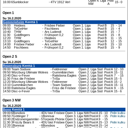
Open 4. Liga
Pool
16:00
6Sunblocker
-
4TV 1912 Verl
15
-
0
NW
A
Open 1
Su 16.2.2020
Gemmrigheim
Kenttä 1
09:00
Heidees
-
Frisbee Fieber
Open 1. Liga
Pool B
15
-
14
09:50
ToGetHer
-
Fischbees
Open 1. Liga
Pool B
15
-
4
10:40
THW
-
Ars Ludendi
Open 1. Liga
Pool B
15
-
7
11:30
Goldfingers
-
Frühsport 0,2
Open 1. Liga
Pool B
15
-
8
12:20
THW
-
Heidees
Open 1. Liga
Pool B
11
-
15
13:10
Goldfingers
-
ToGetHer
Open 1. Liga
Pool B
12
-
15
14:00
Frisbee Fieber
-
Ars Ludendi
Open 1. Liga
Pool B
15
-
10
14:50
Fischbees
-
Frühsport 0,2
Open 1. Liga
Pool B
15
-
9
Open 2 S
Su 16.2.2020
Regensburg
Kenttä 1
09:00
Team Südsee
-
Feldrenner
Open 2. Liga Süd
Pool A
12
-
10
09:50
Würzburg Ultimate Wolves
-
Gummibärchen
Open 2. Liga Süd
Pool A
15
-
11
10:40
Disc-o-Fever
-
Ratisbona Eagles
Open 2. Liga Süd
Pool A
7
-
15
11:30
Friss die Frisbee
-
TriSa
Open 2. Liga Süd
Pool A
15
-
5
12:20
Würzburg Ultimate Wolves
-
Feldrenner
Open 2. Liga Süd
Pool A
15
-
2
13:10
Gummibärchen
-
Team Südsee
Open 2. Liga Süd
Pool A
15
-
11
14:00
Ratisbona Eagles
-
Friss die Frisbee
Open 2. Liga Süd
Pool A
9
-
15
14:50
Disc-o-Fever
-
TriSa
Open 2. Liga Süd
Pool A
15
-
6
Open 3 NW
Su 16.2.2020
Bonn
Kenttä 1
09:00
6Bonobos
-
4DU bist Frisbee
Open 3. Liga NW
Pool A
15
-
10
Pelin kulku
09:50
7Göttinger 7
-
1Bonnsai
Open 3. Liga NW
Pool A
9
-
15
Pelin kulku
10:40
2Endzonengammler
-
5Torpedo Phönix
Open 3. Liga NW
Pool A
9
-
15
11:30
3Frizzly Bears II
-
4DU bist Frisbee
Open 3. Liga NW
Pool A
15
-
13
Pelin kulku
12:20
1Bonnsai
-
6Bonobos
Open 3. Liga NW
Pool A
15
-
14