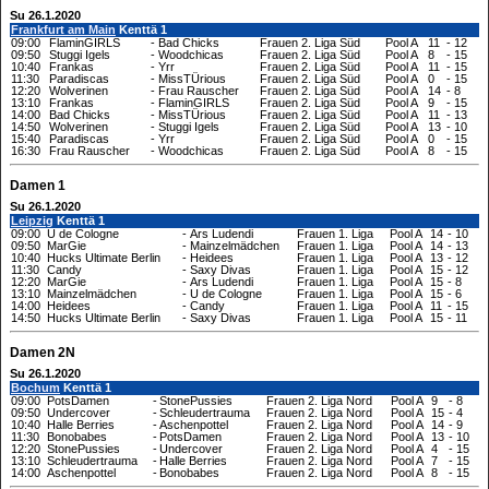
Su 26.1.2020
Frankfurt am Main
Kenttä 1
09:00
FlaminGIRLS
-
Bad Chicks
Frauen 2. Liga Süd
Pool A
11
-
12
09:50
Stuggi Igels
-
Woodchicas
Frauen 2. Liga Süd
Pool A
8
-
15
10:40
Frankas
-
Yrr
Frauen 2. Liga Süd
Pool A
11
-
15
11:30
Paradiscas
-
MissTÜrious
Frauen 2. Liga Süd
Pool A
0
-
15
12:20
Wolverinen
-
Frau Rauscher
Frauen 2. Liga Süd
Pool A
14
-
8
13:10
Frankas
-
FlaminGIRLS
Frauen 2. Liga Süd
Pool A
9
-
15
14:00
Bad Chicks
-
MissTÜrious
Frauen 2. Liga Süd
Pool A
11
-
13
14:50
Wolverinen
-
Stuggi Igels
Frauen 2. Liga Süd
Pool A
13
-
10
15:40
Paradiscas
-
Yrr
Frauen 2. Liga Süd
Pool A
0
-
15
16:30
Frau Rauscher
-
Woodchicas
Frauen 2. Liga Süd
Pool A
8
-
15
Damen 1
Su 26.1.2020
Leipzig
Kenttä 1
09:00
U de Cologne
-
Ars Ludendi
Frauen 1. Liga
Pool A
14
-
10
09:50
MarGie
-
Mainzelmädchen
Frauen 1. Liga
Pool A
14
-
13
10:40
Hucks Ultimate Berlin
-
Heidees
Frauen 1. Liga
Pool A
13
-
12
11:30
Candy
-
Saxy Divas
Frauen 1. Liga
Pool A
15
-
12
12:20
MarGie
-
Ars Ludendi
Frauen 1. Liga
Pool A
15
-
8
13:10
Mainzelmädchen
-
U de Cologne
Frauen 1. Liga
Pool A
15
-
6
14:00
Heidees
-
Candy
Frauen 1. Liga
Pool A
11
-
15
14:50
Hucks Ultimate Berlin
-
Saxy Divas
Frauen 1. Liga
Pool A
15
-
11
Damen 2N
Su 26.1.2020
Bochum
Kenttä 1
09:00
PotsDamen
-
StonePussies
Frauen 2. Liga Nord
Pool A
9
-
8
09:50
Undercover
-
Schleudertrauma
Frauen 2. Liga Nord
Pool A
15
-
4
10:40
Halle Berries
-
Aschenpottel
Frauen 2. Liga Nord
Pool A
14
-
9
11:30
Bonobabes
-
PotsDamen
Frauen 2. Liga Nord
Pool A
13
-
10
12:20
StonePussies
-
Undercover
Frauen 2. Liga Nord
Pool A
4
-
15
13:10
Schleudertrauma
-
Halle Berries
Frauen 2. Liga Nord
Pool A
7
-
15
14:00
Aschenpottel
-
Bonobabes
Frauen 2. Liga Nord
Pool A
8
-
15