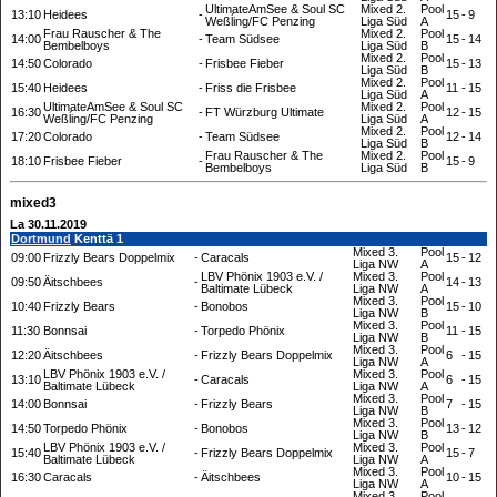
UltimateAmSee & Soul SC
Mixed 2.
Pool
13:10
Heidees
-
15
-
9
Weßĺing/FC Penzing
Liga Süd
A
Frau Rauscher & The
Mixed 2.
Pool
14:00
-
Team Südsee
15
-
14
Bembelboys
Liga Süd
B
Mixed 2.
Pool
14:50
Colorado
-
Frisbee Fieber
15
-
13
Liga Süd
B
Mixed 2.
Pool
15:40
Heidees
-
Friss die Frisbee
11
-
15
Liga Süd
A
UltimateAmSee & Soul SC
Mixed 2.
Pool
16:30
-
FT Würzburg Ultimate
12
-
15
Weßĺing/FC Penzing
Liga Süd
A
Mixed 2.
Pool
17:20
Colorado
-
Team Südsee
12
-
14
Liga Süd
B
Frau Rauscher & The
Mixed 2.
Pool
18:10
Frisbee Fieber
-
15
-
9
Bembelboys
Liga Süd
B
mixed3
La 30.11.2019
Dortmund
Kenttä 1
Mixed 3.
Pool
09:00
Frizzly Bears Doppelmix
-
Caracals
15
-
12
Liga NW
A
LBV Phönix 1903 e.V. /
Mixed 3.
Pool
09:50
Äitschbees
-
14
-
13
Baltimate Lübeck
Liga NW
A
Mixed 3.
Pool
10:40
Frizzly Bears
-
Bonobos
15
-
10
Liga NW
B
Mixed 3.
Pool
11:30
Bonnsai
-
Torpedo Phönix
11
-
15
Liga NW
B
Mixed 3.
Pool
12:20
Äitschbees
-
Frizzly Bears Doppelmix
6
-
15
Liga NW
A
LBV Phönix 1903 e.V. /
Mixed 3.
Pool
13:10
-
Caracals
6
-
15
Baltimate Lübeck
Liga NW
A
Mixed 3.
Pool
14:00
Bonnsai
-
Frizzly Bears
7
-
15
Liga NW
B
Mixed 3.
Pool
14:50
Torpedo Phönix
-
Bonobos
13
-
12
Liga NW
B
LBV Phönix 1903 e.V. /
Mixed 3.
Pool
15:40
-
Frizzly Bears Doppelmix
15
-
7
Baltimate Lübeck
Liga NW
A
Mixed 3.
Pool
16:30
Caracals
-
Äitschbees
10
-
15
Liga NW
A
Mixed 3.
Pool