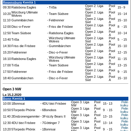
Regensburg
Kenttä 1
Open 2. Liga
Pool
09:30
Ratisbona Eagles
-
TriSa
15
-
9
Süd
A
Würzburg Ultimate
Open 2. Liga
Pool
10:20
-
Team Südsee
15
-
14
Wolves
Süd
A
Open 2. Liga
Pool
11:10
Gummibärchen
-
Feldrenner
15
-
10
Süd
A
Open 2. Liga
Pool
12:00
Disc-o-Fever
-
Friss die Frisbee
8
-
15
Süd
A
Open 2. Liga
Pool
12:50
Team Südsee
-
Ratisbona Eagles
10
-
14
Süd
A
Würzburg Ultimate
Open 2. Liga
Pool
13:40
TriSa
-
5
-
15
Wolves
Süd
A
Open 2. Liga
Pool
14:30
Friss die Frisbee
-
Gummibärchen
15
-
10
Süd
A
Open 2. Liga
Pool
15:20
Feldrenner
-
Disc-o-Fever
12
-
15
Süd
A
Würzburg Ultimate
Open 2. Liga
Pool
16:10
Ratisbona Eagles
-
11
-
15
Wolves
Süd
A
Open 2. Liga
Pool
17:00
TriSa
-
Team Südsee
13
-
15
Süd
A
Open 2. Liga
Pool
17:50
Feldrenner
-
Friss die Frisbee
9
-
15
Süd
A
Open 2. Liga
Pool
18:40
Gummibärchen
-
Disc-o-Fever
15
-
10
Süd
A
Open 3 NW
La 15.2.2020
Bonn
Kenttä 1
Open 3. Liga
Pool
Pelin
10:00
1Bonnsai
-
4DU bist Frisbee
15
-
13
NW
A
kulku
Open 3. Liga
Pool
Pelin
10:50
5Torpedo Phönix
-
6Bonobos
9
-
15
NW
A
kulku
Open 3. Liga
Pool
Pelin
11:40
2Endzonengammler
-
3Frizzly Bears II
13
-
15
NW
A
kulku
Open 3. Liga
Pool
Pelin
12:30
4DU bist Frisbee
-
7Göttinger 7
13
-
14
NW
A
kulku
Open 3. Liga
Pool
Pelin
13:20
5Torpedo Phönix
-
1Bonnsai
9
-
15