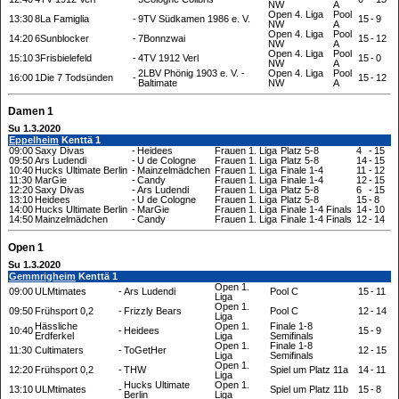
NW
A
Open 4. Liga
Pool
13:30
8La Famiglia
-
9TV Südkamen 1986 e. V.
15
-
9
NW
A
Open 4. Liga
Pool
14:20
6Sunblocker
-
7Bonnzwai
15
-
12
NW
A
Open 4. Liga
Pool
15:10
3Frisbielefeld
-
4TV 1912 Verl
15
-
0
NW
A
2LBV Phönig 1903 e. V. -
Open 4. Liga
Pool
16:00
1Die 7 Todsünden
-
15
-
12
Baltimate
NW
A
Damen 1
Su 1.3.2020
Eppelheim
Kenttä 1
09:00
Saxy Divas
-
Heidees
Frauen 1. Liga
Platz 5-8
4
-
15
09:50
Ars Ludendi
-
U de Cologne
Frauen 1. Liga
Platz 5-8
14
-
15
10:40
Hucks Ultimate Berlin
-
Mainzelmädchen
Frauen 1. Liga
Finale 1-4
11
-
12
11:30
MarGie
-
Candy
Frauen 1. Liga
Finale 1-4
12
-
15
12:20
Saxy Divas
-
Ars Ludendi
Frauen 1. Liga
Platz 5-8
6
-
15
13:10
Heidees
-
U de Cologne
Frauen 1. Liga
Platz 5-8
15
-
8
14:00
Hucks Ultimate Berlin
-
MarGie
Frauen 1. Liga
Finale 1-4 Finals
14
-
10
14:50
Mainzelmädchen
-
Candy
Frauen 1. Liga
Finale 1-4 Finals
12
-
14
Open 1
Su 1.3.2020
Gemmrigheim
Kenttä 1
Open 1.
09:00
ULMtimates
-
Ars Ludendi
Pool C
15
-
11
Liga
Open 1.
09:50
Frühsport 0,2
-
Frizzly Bears
Pool C
12
-
14
Liga
Hässliche
Open 1.
Finale 1-8
10:40
-
Heidees
15
-
9
Erdferkel
Liga
Semifinals
Open 1.
Finale 1-8
11:30
Cultimaters
-
ToGetHer
12
-
15
Liga
Semifinals
Open 1.
12:20
Frühsport 0,2
-
THW
Spiel um Platz 11a
14
-
11
Liga
Hucks Ultimate
Open 1.
13:10
ULMtimates
-
Spiel um Platz 11b
15
-
8
Berlin
Liga