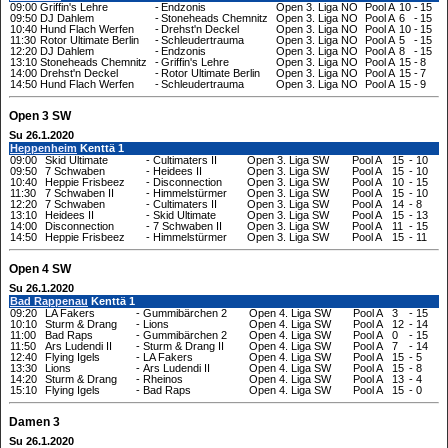
09:00
Griffin's Lehre
-
Endzonis
Open 3. Liga NO
Pool A
10
-
15
09:50
DJ Dahlem
-
Stoneheads Chemnitz
Open 3. Liga NO
Pool A
6
-
15
10:40
Hund Flach Werfen
-
Drehst'n Deckel
Open 3. Liga NO
Pool A
10
-
15
11:30
Rotor Ultimate Berlin
-
Schleudertrauma
Open 3. Liga NO
Pool A
5
-
15
12:20
DJ Dahlem
-
Endzonis
Open 3. Liga NO
Pool A
8
-
15
13:10
Stoneheads Chemnitz
-
Griffin's Lehre
Open 3. Liga NO
Pool A
15
-
8
14:00
Drehst'n Deckel
-
Rotor Ultimate Berlin
Open 3. Liga NO
Pool A
15
-
7
14:50
Hund Flach Werfen
-
Schleudertrauma
Open 3. Liga NO
Pool A
15
-
9
Open 3 SW
Su 26.1.2020
Heppenheim
Kenttä 1
09:00
Skid Ultimate
-
Cultimaters II
Open 3. Liga SW
Pool A
15
-
10
09:50
7 Schwaben
-
Heidees II
Open 3. Liga SW
Pool A
15
-
10
10:40
Heppie Frisbeez
-
Disconnection
Open 3. Liga SW
Pool A
10
-
15
11:30
7 Schwaben II
-
Himmelstürmer
Open 3. Liga SW
Pool A
15
-
10
12:20
7 Schwaben
-
Cultimaters II
Open 3. Liga SW
Pool A
14
-
8
13:10
Heidees II
-
Skid Ultimate
Open 3. Liga SW
Pool A
15
-
13
14:00
Disconnection
-
7 Schwaben II
Open 3. Liga SW
Pool A
11
-
15
14:50
Heppie Frisbeez
-
Himmelstürmer
Open 3. Liga SW
Pool A
15
-
11
Open 4 SW
Su 26.1.2020
Bad Rappenau
Kenttä 1
09:20
LA Fakers
-
Gummibärchen 2
Open 4. Liga SW
Pool A
3
-
15
10:10
Sturm & Drang
-
Lions
Open 4. Liga SW
Pool A
12
-
14
11:00
Bad Raps
-
Gummibärchen 2
Open 4. Liga SW
Pool A
0
-
15
11:50
Ars Ludendi II
-
Sturm & Drang II
Open 4. Liga SW
Pool A
7
-
14
12:40
Flying Igels
-
LA Fakers
Open 4. Liga SW
Pool A
15
-
5
13:30
Lions
-
Ars Ludendi II
Open 4. Liga SW
Pool A
15
-
8
14:20
Sturm & Drang
-
Rheinos
Open 4. Liga SW
Pool A
13
-
4
15:10
Flying Igels
-
Bad Raps
Open 4. Liga SW
Pool A
15
-
0
Damen 3
Su 26.1.2020