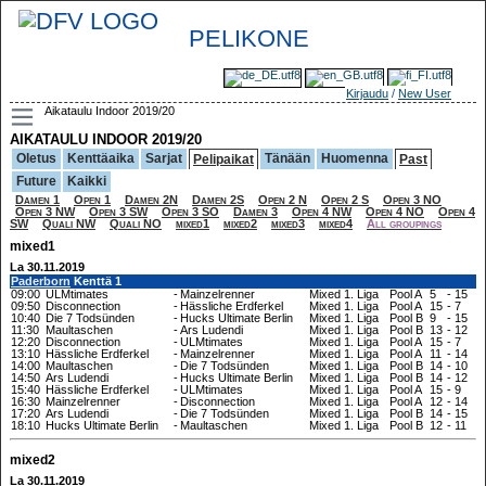
PELIKONE
Kirjaudu
/
New User
Aikataulu Indoor 2019/20
AIKATAULU INDOOR 2019/20
Oletus
Kenttäaika
Sarjat
Tänään
Huomenna
Pelipaikat
Past
Future
Kaikki
Damen 1
Open 1
Damen 2N
Damen 2S
Open 2 N
Open 2 S
Open 3 NO
Open 3 NW
Open 3 SW
Open 3 SO
Damen 3
Open 4 NW
Open 4 NO
Open 4
SW
Quali NW
Quali NO
mixed1
mixed2
mixed3
mixed4
All groupings
mixed1
La 30.11.2019
Paderborn
Kenttä 1
09:00
ULMtimates
-
Mainzelrenner
Mixed 1. Liga
Pool A
5
-
15
09:50
Disconnection
-
Hässliche Erdferkel
Mixed 1. Liga
Pool A
15
-
7
10:40
Die 7 Todsünden
-
Hucks Ultimate Berlin
Mixed 1. Liga
Pool B
9
-
15
11:30
Maultaschen
-
Ars Ludendi
Mixed 1. Liga
Pool B
13
-
12
12:20
Disconnection
-
ULMtimates
Mixed 1. Liga
Pool A
15
-
7
13:10
Hässliche Erdferkel
-
Mainzelrenner
Mixed 1. Liga
Pool A
11
-
14
14:00
Maultaschen
-
Die 7 Todsünden
Mixed 1. Liga
Pool B
14
-
10
14:50
Ars Ludendi
-
Hucks Ultimate Berlin
Mixed 1. Liga
Pool B
14
-
12
15:40
Hässliche Erdferkel
-
ULMtimates
Mixed 1. Liga
Pool A
15
-
9
16:30
Mainzelrenner
-
Disconnection
Mixed 1. Liga
Pool A
12
-
14
17:20
Ars Ludendi
-
Die 7 Todsünden
Mixed 1. Liga
Pool B
14
-
15
18:10
Hucks Ultimate Berlin
-
Maultaschen
Mixed 1. Liga
Pool B
12
-
11
mixed2
La 30.11.2019