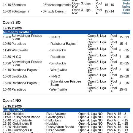
NW
A
kulku
Open 3. Liga
Pool
Pelin
14:10
6Bonobos
-
2Endzonengammler
15
-
10
NW
A
kulku
Open 3. Liga
Pool
Pelin
15:00
7Göttinger 7
-
3Frizzly Bears II
15
-
14
NW
A
kulku
Open 3 SO
La 15.2.2020
Nürnberg
Kenttä 1
Schwabinger Frisbee
Open 3. Liga
Pool
10:00
-
IN-GO
15
-
13
Buam
SO
A
Open 3. Liga
Pool
10:50
Paradisco
-
Ratisbona Eagles II
15
-
4
SO
A
Open 3. Liga
Pool
11:40
Wer(f)wölfe
-
3imStäckla
8
-
15
SO
A
Open 3. Liga
Pool
12:30
IN-GO
-
Paradisco
4
-
15
SO
A
Schwabinger Frisbee
Open 3. Liga
Pool
13:20
-
3imStäckla
11
-
15
Buam
SO
A
Open 3. Liga
Pool
14:10
Ratisbona Eagles II
-
Wer(f)wölfe
2
-
15
SO
A
Open 3. Liga
Pool
15:00
3imStäckla
-
IN-GO
15
-
10
SO
A
Schwabinger Frisbee
Open 3. Liga
Pool
15:50
Ratisbona Eagles II
-
4
-
15
Buam
SO
A
Open 3. Liga
Pool
16:40
Paradisco
-
Wer(f)wölfe
15
-
5
SO
A
Open 4 NO
La 15.2.2020
Halle
Kenttä 1
11:00
Huskies
-
Pizza Volante
Open 4. Liga NO
Pool A
15
-
3
11:50
Pussybären Bande
-
Goldfingers II
Open 4. Liga NO
Pool A
15
-
8
12:40
Pizza Volante
-
Hallunken
Open 4. Liga NO
Pool A
6
-
15
13:30
Goldfingers II
-
Huskies
Open 4. Liga NO
Pool A
11
-
15
14:20
Hallunken
-
Pussybären Bande
Open 4. Liga NO
Pool A
15
-
10
15:10
Goldfingers II
-
Pizza Volante
Open 4. Liga NO
Pool A
15
-
13