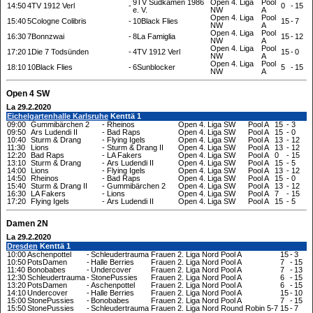
9TV Südkamen 1986
Open 4. Liga
Pool
14:50
4TV 1912 Verl
-
0
-
15
e. V.
NW
A
Open 4. Liga
Pool
15:40
5Cologne Colibris
-
10Black Flies
15
-
7
NW
A
Open 4. Liga
Pool
16:30
7Bonnzwai
-
8La Famiglia
15
-
12
NW
A
Open 4. Liga
Pool
17:20
1Die 7 Todsünden
-
4TV 1912 Verl
15
-
0
NW
A
Open 4. Liga
Pool
18:10
10Black Flies
-
6Sunblocker
5
-
15
NW
A
Open 4 SW
La 29.2.2020
Eichelgartenhalle Karlsruhe
Kenttä 1
09:00
Gummibärchen 2
-
Rheinos
Open 4. Liga SW
Pool A
15
-
3
09:50
Ars Ludendi II
-
Bad Raps
Open 4. Liga SW
Pool A
15
-
0
10:40
Sturm & Drang
-
Flying Igels
Open 4. Liga SW
Pool A
13
-
12
11:30
Lions
-
Sturm & Drang II
Open 4. Liga SW
Pool A
13
-
12
12:20
Bad Raps
-
LA Fakers
Open 4. Liga SW
Pool A
0
-
15
13:10
Sturm & Drang
-
Ars Ludendi II
Open 4. Liga SW
Pool A
15
-
5
14:00
Lions
-
Flying Igels
Open 4. Liga SW
Pool A
13
-
12
14:50
Rheinos
-
Bad Raps
Open 4. Liga SW
Pool A
15
-
0
15:40
Sturm & Drang II
-
Gummibärchen 2
Open 4. Liga SW
Pool A
13
-
12
16:30
LA Fakers
-
Lions
Open 4. Liga SW
Pool A
7
-
15
17:20
Flying Igels
-
Ars Ludendi II
Open 4. Liga SW
Pool A
15
-
5
Damen 2N
La 29.2.2020
Dresden
Kenttä 1
10:00
Aschenpottel
-
Schleudertrauma
Frauen 2. Liga Nord
Pool A
15
-
3
10:50
PotsDamen
-
Halle Berries
Frauen 2. Liga Nord
Pool A
7
-
15
11:40
Bonobabes
-
Undercover
Frauen 2. Liga Nord
Pool A
7
-
13
12:30
Schleudertrauma
-
StonePussies
Frauen 2. Liga Nord
Pool A
6
-
15
13:20
PotsDamen
-
Aschenpottel
Frauen 2. Liga Nord
Pool A
6
-
15
14:10
Undercover
-
Halle Berries
Frauen 2. Liga Nord
Pool A
15
-
10
15:00
StonePussies
-
Bonobabes
Frauen 2. Liga Nord
Pool A
7
-
15
15:50
StonePussies
-
Schleudertrauma
Frauen 2. Liga Nord
Round Robin 5-7
15
-
7