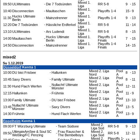
Mixed 1.
09:50
ULMtimates
-
Die 7 Todsünden
RR 5-8
9
-
15
Liga
Mixed 1.
10:40
Disconnection
-
Maultaschen
Playoffs 1-4
15
-
9
Liga
Hucks Ultimate
Mixed 1.
11:30
-
Mainzelrenner
Playoffs 1-4
9
-
13
Berlin
Liga
Mixed 1.
12:20
Die 7 Todsünden
-
Hässliche Erdferkel
RR 5-8
11
-
14
Liga
Mixed 1.
13:10
ULMtimates
-
Ars Ludendi
RR 5-8
8
-
15
Liga
Hucks Ultimate
Mixed 1.
Playoffs 1-4
14:00
Maultaschen
-
7
-
15
Berlin
Liga
Finals
Mixed 1.
Playoffs 1-4
14:50
Disconnection
-
Mainzelrenner
14
-
15
Liga
Finals
mixed2
Su 1.12.2019
Düsseldorf
Kenttä 1
Mixed 2. Liga
Pool
10:00
DU bist Frisbee
-
Hallunken
8
-
13
Nord
A
Mixed 2. Liga
Pool
10:45
Saxy Divers
-
Family Ultimate
8
-
11
Nord
A
Nullacht! Ultimate
Mixed 2. Liga
Pool
11:30
Hund Flach Werfen
-
12
-
11
Münster
Nord
A
Mixed 2. Liga
Pool
12:15
Hallunken
-
Frühmix
11
-
9
Nord
A
Mixed 2. Liga
Pool
13:00
Family Ultimate
-
DU bist Frisbee
13
-
10
Nord
A
Nullacht! Ultimate
Mixed 2. Liga
Pool
13:45
-
Saxy Divers
13
-
5
Münster
Nord
A
Mixed 2. Liga
Pool
14:30
Frühmix
-
Hund Flach Werfen
13
-
9
Nord
A
Eppelheim
Kenttä 1
Mixed 2.
09:00
FT Würzburg Ultimate
-
Team Südsee
RR 5-8
9
-
13
Liga Süd
UltimateAmSee & Soul SC
Frau Rauscher &
Mixed 2.
09:50
-
RR 5-8
12
-
11
Weßĺing/FC Penzing
The Bembelboys
Liga Süd
Mixed 2.
Playoffs 1-