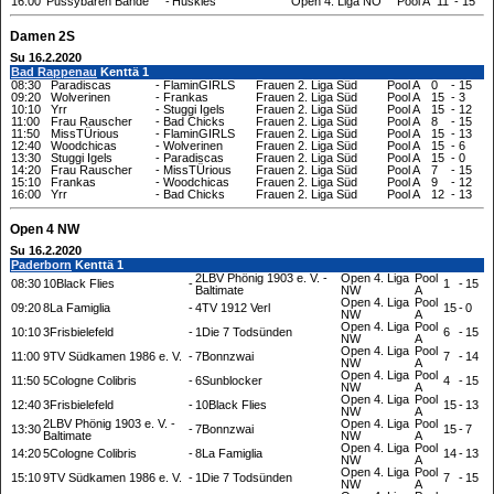
16:00
Pussybären Bande
-
Huskies
Open 4. Liga NO
Pool A
11
-
15
Damen 2S
Su 16.2.2020
Bad Rappenau
Kenttä 1
08:30
Paradiscas
-
FlaminGIRLS
Frauen 2. Liga Süd
Pool A
0
-
15
09:20
Wolverinen
-
Frankas
Frauen 2. Liga Süd
Pool A
15
-
3
10:10
Yrr
-
Stuggi Igels
Frauen 2. Liga Süd
Pool A
15
-
12
11:00
Frau Rauscher
-
Bad Chicks
Frauen 2. Liga Süd
Pool A
8
-
15
11:50
MissTÜrious
-
FlaminGIRLS
Frauen 2. Liga Süd
Pool A
15
-
13
12:40
Woodchicas
-
Wolverinen
Frauen 2. Liga Süd
Pool A
15
-
6
13:30
Stuggi Igels
-
Paradiscas
Frauen 2. Liga Süd
Pool A
15
-
0
14:20
Frau Rauscher
-
MissTÜrious
Frauen 2. Liga Süd
Pool A
7
-
15
15:10
Frankas
-
Woodchicas
Frauen 2. Liga Süd
Pool A
9
-
12
16:00
Yrr
-
Bad Chicks
Frauen 2. Liga Süd
Pool A
12
-
13
Open 4 NW
Su 16.2.2020
Paderborn
Kenttä 1
2LBV Phönig 1903 e. V. -
Open 4. Liga
Pool
08:30
10Black Flies
-
1
-
15
Baltimate
NW
A
Open 4. Liga
Pool
09:20
8La Famiglia
-
4TV 1912 Verl
15
-
0
NW
A
Open 4. Liga
Pool
10:10
3Frisbielefeld
-
1Die 7 Todsünden
6
-
15
NW
A
Open 4. Liga
Pool
11:00
9TV Südkamen 1986 e. V.
-
7Bonnzwai
7
-
14
NW
A
Open 4. Liga
Pool
11:50
5Cologne Colibris
-
6Sunblocker
4
-
15
NW
A
Open 4. Liga
Pool
12:40
3Frisbielefeld
-
10Black Flies
15
-
13
NW
A
2LBV Phönig 1903 e. V. -
Open 4. Liga
Pool
13:30
-
7Bonnzwai
15
-
7
Baltimate
NW
A
Open 4. Liga
Pool
14:20
5Cologne Colibris
-
8La Famiglia
14
-
13
NW
A
Open 4. Liga
Pool
15:10
9TV Südkamen 1986 e. V.
-
1Die 7 Todsünden
7
-
15
NW
A