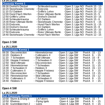
La 25.1.2020
Chemnitz
Kenttä 1
09:30
Drehst'n Deckel
-
Schleudertrauma
Open 3. Liga NO
Pool A
15
-
13
10:20
Stoneheads Chemnitz
-
Endzonis
Open 3. Liga NO
Pool A
15
-
13
11:10
DJ Dahlem
-
Griffin's Lehre
Open 3. Liga NO
Pool A
15
-
12
12:00
Hund Flach Werfen
-
Rotor Ultimate Berlin
Open 3. Liga NO
Pool A
15
-
5
12:50
Griffin's Lehre
-
Drehst'n Deckel
Open 3. Liga NO
Pool A
10
-
15
13:40
Schleudertrauma
-
DJ Dahlem
Open 3. Liga NO
Pool A
15
-
6
14:30
Rotor Ultimate Berlin
-
Stoneheads Chemnitz
Open 3. Liga NO
Pool A
6
-
15
15:20
Endzonis
-
Hund Flach Werfen
Open 3. Liga NO
Pool A
11
-
15
16:10
Drehst'n Deckel
-
DJ Dahlem
Open 3. Liga NO
Pool A
15
-
8
17:00
Schleudertrauma
-
Griffin's Lehre
Open 3. Liga NO
Pool A
15
-
10
17:50
Endzonis
-
Rotor Ultimate Berlin
Open 3. Liga NO
Pool A
15
-
11
18:40
Stoneheads Chemnitz
-
Hund Flach Werfen
Open 3. Liga NO
Pool A
12
-
15
Open 3 SW
La 25.1.2020
Heppenheim
Kenttä 1
09:30
Disconnection
-
Himmelstürmer
Open 3. Liga SW
Pool A
15
-
13
10:20
Heidees II
-
Cultimaters II
Open 3. Liga SW
Pool A
6
-
15
11:10
7 Schwaben
-
Skid Ultimate
Open 3. Liga SW
Pool A
15
-
8
12:00
Heppie Frisbeez
-
7 Schwaben II
Open 3. Liga SW
Pool A
13
-
15
12:50
Skid Ultimate
-
Disconnection
Open 3. Liga SW
Pool A
9
-
15
13:40
Himmelstürmer
-
7 Schwaben
Open 3. Liga SW
Pool A
11
-
15
14:30
7 Schwaben II
-
Heidees II
Open 3. Liga SW
Pool A
15
-
13
15:20
Cultimaters II
-
Heppie Frisbeez
Open 3. Liga SW
Pool A
8
-
15
16:10
Disconnection
-
7 Schwaben
Open 3. Liga SW
Pool A
13
-
15
17:00
Himmelstürmer
-
Skid Ultimate
Open 3. Liga SW
Pool A
15
-
12
17:50
Cultimaters II
-
7 Schwaben II
Open 3. Liga SW
Pool A
8
-
15
18:40
Heidees II
-
Heppie Frisbeez
Open 3. Liga SW
Pool A
3
-
15
Open 4 SW
La 25.1.2020
Bad Rappenau
Kenttä 1
10:00
Sturm & Drang II
-
LA Fakers
Open 4. Liga SW
Pool A
15
-
7
10:50
Rheinos
-
Flying Igels
Open 4. Liga SW
Pool A
6
-
15
11:40
Gummibärchen 2
-
Lions
Open 4. Liga SW
Pool A
4
-
15