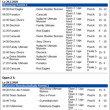
La 29.2.2020
Wuppertal
Kenttä 1
Open 2. Liga
09:00
Red Eagles
-
Deine Mudder Bremen
Pool A
15
-
12
Nord
Open 2. Liga
09:50
Funatics
-
Caracals
Pool A
11
-
13
Nord
Nullacht! Ultimate
Open 2. Liga
10:40
Saxy Divers
-
Pool A
15
-
11
Münster
Nord
Open 2. Liga
11:30
Disckick
-
Family Ultimate
Pool A
10
-
15
Nord
Open 2. Liga
12:20
Funatics
-
Red Eagles
Pool A
8
-
15
Nord
Open 2. Liga
13:10
Caracals
-
Deine Mudder Bremen
Pool A
15
-
11
Nord
Open 2. Liga
14:00
Disckick
-
Saxy Divers
Pool A
7
-
15
Nord
Nullacht! Ultimate
Open 2. Liga
14:50
Family Ultimate
-
Pool A
15
-
10
Münster
Nord
Open 2. Liga
Finale 5-
15:40
Saxy Divers
-
Disckick
15
-
9
Nord
8
Deine Mudder
Nullacht! Ultimate
Open 2. Liga
Finale 5-
16:30
-
15
-
13
Bremen
Münster
Nord
8
Open 2. Liga
Finale 1-
17:20
Family Ultimate
-
Funatics
15
-
9
Nord
4
Open 2. Liga
Finale 1-
18:10
Caracals
-
Red Eagles
15
-
12
Nord
4
Open 2 S
La 29.2.2020
Karlsruhe Rennbuckelhalle
Kenttä 1
Würzburg Ultimate
Open 2. Liga
09:00
Friss die Frisbee
-
Pool A
15
-
9
Wolves
Süd
Open 2. Liga
09:50
Team Südsee
-
Disc-o-Fever
Pool A
11
-
15
Süd
Open 2. Liga
10:40
TriSa
-
Gummibärchen
Pool A
8
-
15
Süd
Open 2. Liga
11:30
Feldrenner
-
Ratisbona Eagles
Pool A
7
-
15
Süd