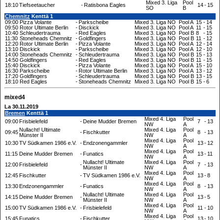
Mixed 3. Liga
Pool
18:10
Tiefseetaucher
-
Ratisbona Eagles
14
-
15
SO
B
Chemnitz
Kenttä 1
09:00
Pizza Volante
-
Parkscheibe
Mixed 3. Liga NO
Pool A
15
-
14
09:50
Rotor Ultimate Berlin
-
Disckick
Mixed 3. Liga NO
Pool A
11
-
15
10:40
Schleudertrauma
-
Red Eagles
Mixed 3. Liga NO
Pool B
8
-
15
11:30
Stoneheads Chemnitz
-
Goldfingers
Mixed 3. Liga NO
Pool B
11
-
12
12:20
Rotor Ultimate Berlin
-
Pizza Volante
Mixed 3. Liga NO
Pool A
12
-
14
13:10
Disckick
-
Parkscheibe
Mixed 3. Liga NO
Pool A
12
-
10
14:00
Stoneheads Chemnitz
-
Schleudertrauma
Mixed 3. Liga NO
Pool B
15
-
13
14:50
Goldfingers
-
Red Eagles
Mixed 3. Liga NO
Pool B
11
-
15
15:40
Disckick
-
Pizza Volante
Mixed 3. Liga NO
Pool A
15
-
10
16:30
Parkscheibe
-
Rotor Ultimate Berlin
Mixed 3. Liga NO
Pool A
13
-
12
17:20
Goldfingers
-
Schleudertrauma
Mixed 3. Liga NO
Pool B
13
-
15
18:10
Red Eagles
-
Stoneheads Chemnitz
Mixed 3. Liga NO
Pool B
15
-
6
mixed4
La 30.11.2019
Bremen
Kenttä 1
Mixed 4. Liga
Pool
09:00
Frisbielefeld
-
Deine Mudder Bremen
7
-
13
NW
A
Nullacht! Ultimate
Mixed 4. Liga
Pool
09:45
-
Fischkutter
8
-
13
Münster II
NW
A
Mixed 4. Liga
Pool
10:30
TV Südkamen 1986 e.V.
-
Endzonengammler
13
-
12
NW
A
Mixed 4. Liga
Pool
11:15
Deine Mudder Bremen
-
Funatics
13
-
11
NW
A
Nullacht! Ultimate
Mixed 4. Liga
Pool
12:00
Frisbielefeld
-
7
-
13
Münster II
NW
A
Mixed 4. Liga
Pool
12:45
Fischkutter
-
TV Südkamen 1986 e.V.
13
-
8
NW
A
Mixed 4. Liga
Pool
13:30
Endzonengammler
-
Funatics
8
-
13
NW
A
Nullacht! Ultimate
Mixed 4. Liga
Pool
14:15
Deine Mudder Bremen
-
13
-
5
Münster II
NW
A
Mixed 4. Liga
Pool
15:00
TV Südkamen 1986 e.V.
-
Frisbielefeld
11
-
10
NW
A
Mixed 4. Liga
Pool
15:45
Funatics
-
Fischkutter
13
-
10