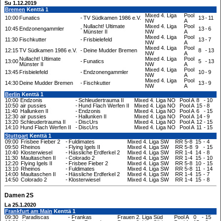
Su 1.12.2019
Bremen
Kenttä 1
Mixed 4. Liga
Pool
10:00
Funatics
-
TV Südkamen 1986 e.V.
13
-
11
NW
A
Nullacht! Ultimate
Mixed 4. Liga
Pool
10:45
Endzonengammler
-
13
-
6
Münster II
NW
A
Mixed 4. Liga
Pool
11:30
Fischkutter
-
Frisbielefeld
13
-
7
NW
A
Mixed 4. Liga
Pool
12:15
TV Südkamen 1986 e.V.
-
Deine Mudder Bremen
8
-
13
NW
A
Nullacht! Ultimate
Mixed 4. Liga
Pool
13:00
-
Funatics
5
-
13
Münster II
NW
A
Mixed 4. Liga
Pool
13:45
Frisbielefeld
-
Endzonengammler
10
-
9
NW
A
Mixed 4. Liga
Pool
14:30
Deine Mudder Bremen
-
Fischkutter
13
-
9
NW
A
Berlin
Kenttä 1
10:00
Endzonis
-
Schleudertrauma II
Mixed 4. Liga NO
Pool A
8
-
10
10:50
air pussies
-
Hund Flach Werfen II
Mixed 4. Liga NO
Pool A
15
-
8
11:40
Hallunken II
-
Endzonis
Mixed 4. Liga NO
Pool A
6
-
15
12:30
air pussies
-
Hallunken II
Mixed 4. Liga NO
Pool A
14
-
9
13:20
Schleudertrauma II
-
DiscUrs
Mixed 4. Liga NO
Pool A
12
-
15
14:10
Hund Flach Werfen II
-
DiscUrs
Mixed 4. Liga NO
Pool A
11
-
15
Stuttgart
Kenttä 1
09:00
Frisbee Fieber 2
-
Fuldimates
Mixed 4. Liga SW
RR 5-8
15
-
4
09:50
Rheinos
-
Flying Igels II
Mixed 4. Liga SW
RR 5-8
9
-
15
10:40
Klosterwiesel
-
Hässliche Erdferkel 2
Mixed 4. Liga SW
RR 1-4
14
-
8
11:30
Maultaschen II
-
Colorado 2
Mixed 4. Liga SW
RR 1-4
15
-
10
12:20
Flying Igels II
-
Frisbee Fieber 2
Mixed 4. Liga SW
RR 5-8
10
-
15
13:10
Rheinos
-
Fuldimates
Mixed 4. Liga SW
RR 5-8
11
-
14
14:00
Maultaschen II
-
Hässliche Erdferkel 2
Mixed 4. Liga SW
RR 1-4
15
-
7
14:50
Colorado 2
-
Klosterwiesel
Mixed 4. Liga SW
RR 1-4
15
-
8
Damen 2S
La 25.1.2020
Frankfurt am Main
Kenttä 1
09:30
Paradiscas
-
Frankas
Frauen 2. Liga Süd
Pool A
0
-
15