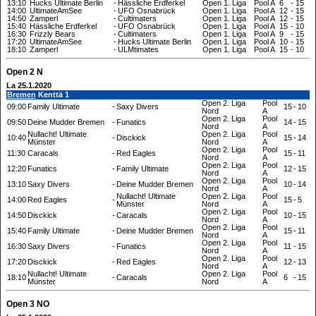
13:10
Hucks Ultimate Berlin
-
Hässliche Erdferkel
Open 1. Liga
Pool A
6
-
15
14:00
UltimateAmSee
-
UFO Osnabrück
Open 1. Liga
Pool A
12
-
15
14:50
Zamperl
-
Cultimaters
Open 1. Liga
Pool A
12
-
15
15:40
Hässliche Erdferkel
-
UFO Osnabrück
Open 1. Liga
Pool A
15
-
10
16:30
Frizzly Bears
-
Cultimaters
Open 1. Liga
Pool A
9
-
15
17:20
UltimateAmSee
-
Hucks Ultimate Berlin
Open 1. Liga
Pool A
10
-
15
18:10
Zamperl
-
ULMtimates
Open 1. Liga
Pool A
15
-
10
Open 2 N
La 25.1.2020
Bremen
Kenttä 1
Open 2. Liga
Pool
09:00
Family Ultimate
-
Saxy Divers
15
-
10
Nord
A
Open 2. Liga
Pool
09:50
Deine Mudder Bremen
-
Funatics
14
-
15
Nord
A
Nullacht! Ultimate
Open 2. Liga
Pool
10:40
-
Disckick
15
-
14
Münster
Nord
A
Open 2. Liga
Pool
11:30
Caracals
-
Red Eagles
15
-
11
Nord
A
Open 2. Liga
Pool
12:20
Funatics
-
Family Ultimate
12
-
15
Nord
A
Open 2. Liga
Pool
13:10
Saxy Divers
-
Deine Mudder Bremen
10
-
14
Nord
A
Nullacht! Ultimate
Open 2. Liga
Pool
14:00
Red Eagles
-
15
-
5
Münster
Nord
A
Open 2. Liga
Pool
14:50
Disckick
-
Caracals
10
-
15
Nord
A
Open 2. Liga
Pool
15:40
Family Ultimate
-
Deine Mudder Bremen
15
-
11
Nord
A
Open 2. Liga
Pool
16:30
Saxy Divers
-
Funatics
11
-
15
Nord
A
Open 2. Liga
Pool
17:20
Disckick
-
Red Eagles
12
-
13
Nord
A
Nullacht! Ultimate
Open 2. Liga
Pool
18:10
-
Caracals
6
-
15
Münster
Nord
A
Open 3 NO