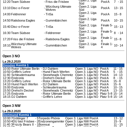
Open 2. Liga
12:20
Team Südsee
-
Friss die Frisbee
Pool A
7
-
15
Süd
Würzburg Ultimate
Open 2. Liga
13:10
Disc-o-Fever
-
Pool A
13
-
15
Wolves
Süd
Open 2. Liga
14:00
Feldrenner
-
TriSa
Pool A
15
-
8
Süd
Open 2. Liga
14:50
Ratisbona Eagles
-
Gummibärchen
Pool A
10
-
15
Süd
Open 2. Liga
Finale 5-
15:40
Disc-o-Fever
-
TriSa
15
-
13
Süd
8
Open 2. Liga
Finale 5-
16:30
Team Südsee
-
Feldrenner
8
-
14
Süd
8
Open 2. Liga
Finale 1-
17:20
Friss die Frisbee
-
Ratisbona Eagles
15
-
8
Süd
4
Würzburg Ultimate
Open 2. Liga
Finale 1-
18:10
-
Gummibärchen
10
-
14
Wolves
Süd
4
Open 3 NO
La 29.2.2020
Dresden
Kenttä 1
10:00
Rotor Ultimate Berlin
-
DJ Dahlem
Open 3. Liga NO
Pool A
11
-
15
10:50
Griffin's Lehre
-
Hund Flach Werfen
Open 3. Liga NO
Pool A
5
-
15
11:40
Schleudertrauma
-
Stoneheads Chemnitz
Open 3. Liga NO
Pool A
14
-
13
12:30
Endzonis
-
Drehst'n Deckel
Open 3. Liga NO
Pool A
8
-
15
13:20
Griffin's Lehre
-
Rotor Ultimate Berlin
Open 3. Liga NO
Pool A
15
-
8
14:10
Hund Flach Werfen
-
DJ Dahlem
Open 3. Liga NO
Pool A
15
-
6
15:00
Endzonis
-
Schleudertrauma
Open 3. Liga NO
Pool A
10
-
15
15:50
Drehst'n Deckel
-
Stoneheads Chemnitz
Open 3. Liga NO
Pool A
13
-
15
17:25
Endzonis
-
Rotor Ultimate Berlin
Open 3. Liga NO
Platz 5-8
15
-
14
18:15
DJ Dahlem
-
Griffin's Lehre
Open 3. Liga NO
Platz 5-8
15
-
14
Open 3 NW
La 29.2.2020
Dortmund
Kenttä 1
10:00
7Göttinger 7
-
5Torpedo Phönix
Open 3. Liga NW
Pool A
13
-
12
10:50
4DU bist Frisbee
-
2Endzonengammler
Open 3. Liga NW
Pool A
15
-
9
11:40
3Frizzly Bears II
-
1Bonnsai
Open 3. Liga NW
Pool A
11
-
15