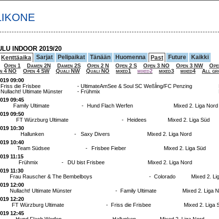
LIKONE
ULU INDOOR 2019/20
Sarjat
Pelipaikat
Tänään
Huomenna
Future
Kaikki
Kenttäaika
Past
Open 1
Damen 2N
Damen 2S
Open 2 N
Open 2 S
Open 3 NO
Open 3 NW
Ope
n 4 NO
Open 4 SW
Quali NW
Quali NO
mixed1
mixed2
mixed3
mixed4
All gr
2019 09:00
Friss die Frisbee
-
UltimateAmSee & Soul SC Weßĺing/FC Penzing
Nullacht! Ultimate Münster
-
Frühmix
2019 09:45
Family Ultimate
-
Hund Flach Werfen
Mixed 2. Liga Nord
2019 09:50
FT Würzburg Ultimate
-
Heidees
Mixed 2. Liga Süd
2019 10:30
Hallunken
-
Saxy Divers
Mixed 2. Liga Nord
2019 10:40
Team Südsee
-
Frisbee Fieber
Mixed 2. Liga Süd
2019 11:15
Frühmix
-
DU bist Frisbee
Mixed 2. Liga Nord
2019 11:30
Frau Rauscher & The Bembelboys
-
Colorado
Mixed 2. Li
2019 12:00
Nullacht! Ultimate Münster
-
Family Ultimate
Mixed 2. Liga 
2019 12:20
FT Würzburg Ultimate
-
Friss die Frisbee
Mixed 2. Liga 
2019 12:45