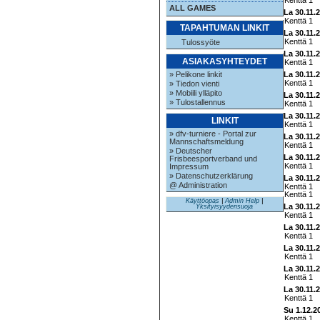
Kenttä 1
ALL GAMES
La 30.11.
Kenttä 1
TAPAHTUMAN LINKIT
La 30.11.
Kenttä 1
Tulossyöte
La 30.11.
ASIAKASYHTEYDET
Kenttä 1
» Pelikone linkit
La 30.11.
Kenttä 1
» Tiedon vienti
» Mobiili ylläpito
La 30.11.
» Tulostallennus
Kenttä 1
La 30.11.
LINKIT
Kenttä 1
» dfv-turniere - Portal zur
La 30.11.
Mannschaftsmeldung
Kenttä 1
» Deutscher
La 30.11.
Frisbeesportverband und
Kenttä 1
Impressum
» Datenschutzerklärung
La 30.11.
@ Administration
Kenttä 1
Kenttä 1
Käyttöopas
|
Admin Help
|
La 30.11.
Yksityisyydensuoja
Kenttä 1
La 30.11.
Kenttä 1
La 30.11.
Kenttä 1
La 30.11.
Kenttä 1
La 30.11.
Kenttä 1
Su 1.12.2
Kenttä 1