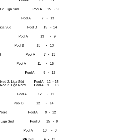
Pool A
13
-
12
 2. Liga Süd
Pool A
15
-
9
Pool A
7
-
13
Liga Süd
Pool B
15
-
14
Pool A
13
-
9
Pool B
15
-
13
d
Pool A
7
-
13
Pool A
11
-
15
Pool A
9
-
12
ixed 2. Liga Süd
Pool A
12
-
15
ixed 2. Liga Nord
Pool A
9
-
13
Pool A
12
-
11
Pool B
12
-
14
 Nord
Pool A
9
-
12
 Liga Süd
Pool B
15
-
9
Pool A
13
-
3
RR 5-8
9
-
13