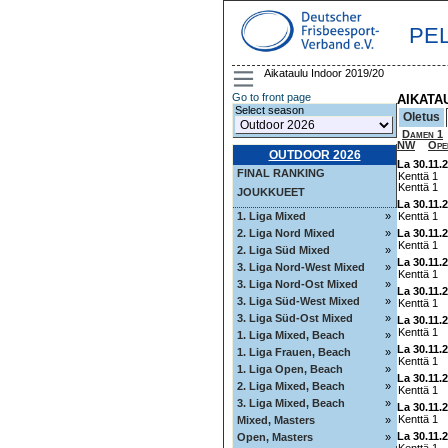
PE
Aikataulu Indoor 2019/20
Go to front page
AIKATA
Select season
Oletus
Damen 1
NW
Ope
OUTDOOR 2026
La 30.11.
FINAL RANKING
Kenttä 1
Kenttä 1
JOUKKUEET
La 30.11.
1. Liga Mixed
»
Kenttä 1
2. Liga Nord Mixed
»
La 30.11.
Kenttä 1
2. Liga Süd Mixed
»
La 30.11.
3. Liga Nord-West Mixed
»
Kenttä 1
3. Liga Nord-Ost Mixed
»
La 30.11.
3. Liga Süd-West Mixed
»
Kenttä 1
3. Liga Süd-Ost Mixed
»
La 30.11.
Kenttä 1
1. Liga Mixed, Beach
»
La 30.11.
1. Liga Frauen, Beach
»
Kenttä 1
1. Liga Open, Beach
»
La 30.11.
2. Liga Mixed, Beach
»
Kenttä 1
3. Liga Mixed, Beach
»
La 30.11.
Kenttä 1
Mixed, Masters
»
La 30.11.
Open, Masters
»