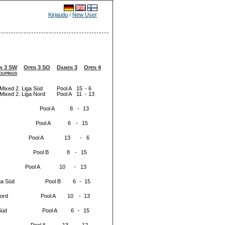
Kirjaudu
/
New User
n 3 SW
Open 3 SO
Damen 3
Open 4
oupings
Mixed 2. Liga Süd
Pool A
15
-
6
Mixed 2. Liga Nord
Pool A
11
-
13
Pool A
8
-
13
Pool A
6
-
15
Pool A
13
-
6
Pool B
8
-
15
Pool A
10
-
13
ga Süd
Pool B
6
-
15
Nord
Pool A
10
-
13
Süd
Pool A
6
-
15