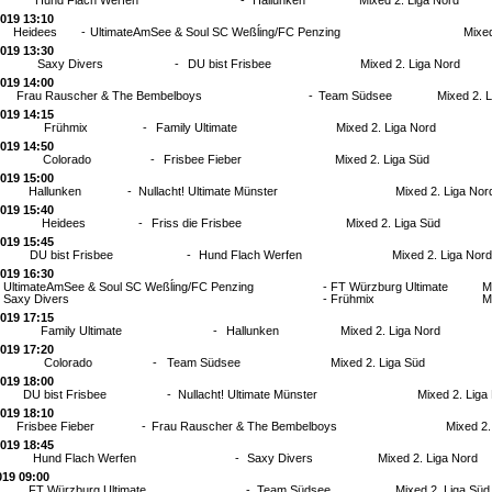
Hund Flach Werfen
-
Hallunken
Mixed 2. Liga Nord
2019 13:10
Heidees
-
UltimateAmSee & Soul SC Weßĺing/FC Penzing
Mixed
2019 13:30
Saxy Divers
-
DU bist Frisbee
Mixed 2. Liga Nord
2019 14:00
Frau Rauscher & The Bembelboys
-
Team Südsee
Mixed 2. 
2019 14:15
Frühmix
-
Family Ultimate
Mixed 2. Liga Nord
2019 14:50
Colorado
-
Frisbee Fieber
Mixed 2. Liga Süd
2019 15:00
Hallunken
-
Nullacht! Ultimate Münster
Mixed 2. Liga Nor
2019 15:40
Heidees
-
Friss die Frisbee
Mixed 2. Liga Süd
2019 15:45
DU bist Frisbee
-
Hund Flach Werfen
Mixed 2. Liga Nord
2019 16:30
UltimateAmSee & Soul SC Weßĺing/FC Penzing
-
FT Würzburg Ultimate
M
Saxy Divers
-
Frühmix
M
2019 17:15
Family Ultimate
-
Hallunken
Mixed 2. Liga Nord
2019 17:20
Colorado
-
Team Südsee
Mixed 2. Liga Süd
2019 18:00
DU bist Frisbee
-
Nullacht! Ultimate Münster
Mixed 2. Liga
2019 18:10
Frisbee Fieber
-
Frau Rauscher & The Bembelboys
Mixed 2.
2019 18:45
Hund Flach Werfen
-
Saxy Divers
Mixed 2. Liga Nord
019 09:00
FT Würzburg Ultimate
-
Team Südsee
Mixed 2. Liga Süd