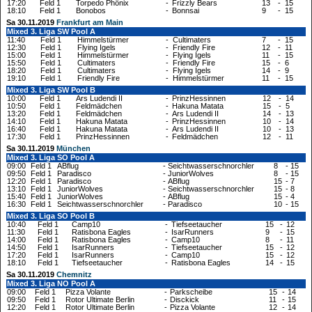
17:20
Feld 1
Torpedo Phönix
-
Frizzly Bears
13
-
15
18:10
Feld 1
Bonobos
-
Bonnsai
9
-
15
Sa 30.11.2019
Frankfurt am Main
Mixed 3. Liga SW Pool A
11:40
Feld 1
Himmelstürmer
-
Cultimaters
7
-
15
12:30
Feld 1
Flying Igels
-
Friendly Fire
12
-
11
15:00
Feld 1
Himmelstürmer
-
Flying Igels
11
-
15
15:50
Feld 1
Cultimaters
-
Friendly Fire
15
-
6
18:20
Feld 1
Cultimaters
-
Flying Igels
14
-
9
19:10
Feld 1
Friendly Fire
-
Himmelstürmer
11
-
15
Mixed 3. Liga SW Pool B
10:00
Feld 1
Ars Ludendi II
-
PrinzHessinnen
12
-
14
10:50
Feld 1
Feldmädchen
-
Hakuna Matata
15
-
5
13:20
Feld 1
Feldmädchen
-
Ars Ludendi II
14
-
13
14:10
Feld 1
Hakuna Matata
-
PrinzHessinnen
10
-
14
16:40
Feld 1
Hakuna Matata
-
Ars Ludendi II
10
-
13
17:30
Feld 1
PrinzHessinnen
-
Feldmädchen
12
-
11
Sa 30.11.2019
München
Mixed 3. Liga SO Pool A
09:00
Feld 1
ABflug
-
Seichtwasserschnorchler
8
-
15
09:50
Feld 1
Paradisco
-
JuniorWolves
8
-
15
12:20
Feld 1
Paradisco
-
ABflug
15
-
7
13:10
Feld 1
JuniorWolves
-
Seichtwasserschnorchler
15
-
8
15:40
Feld 1
JuniorWolves
-
ABflug
15
-
4
16:30
Feld 1
Seichtwasserschnorchler
-
Paradisco
10
-
15
Mixed 3. Liga SO Pool B
10:40
Feld 1
Camp10
-
Tiefseetaucher
15
-
12
11:30
Feld 1
Ratisbona Eagles
-
IsarRunners
9
-
15
14:00
Feld 1
Ratisbona Eagles
-
Camp10
8
-
11
14:50
Feld 1
IsarRunners
-
Tiefseetaucher
15
-
12
17:20
Feld 1
IsarRunners
-
Camp10
15
-
12
18:10
Feld 1
Tiefseetaucher
-
Ratisbona Eagles
14
-
15
Sa 30.11.2019
Chemnitz
Mixed 3. Liga NO Pool A
09:00
Feld 1
Pizza Volante
-
Parkscheibe
15
-
14
09:50
Feld 1
Rotor Ultimate Berlin
-
Disckick
11
-
15
12:20
Feld 1
Rotor Ultimate Berlin
-
Pizza Volante
12
-
14