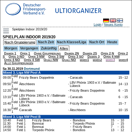
ULTIORGANIZER
Login
/
Neues Konto
Spielplan Indoor 2019/20
SPIELPLAN INDOOR 2019/20
Nach Zeit
Nach Klasse/Liga
Nach Ort
Heute
Nach Gruppierung
Morgen
Vergangen
Zukünftig
Alles
Damen 1
Open 1
Ohne Gruppierung
Damen 2N
Damen 2S
Open 2 N
Open 2
S
Open 3 NO
Open 3 NW
Open 3 SW
Open 3 SO
Damen 3
Open 4 NW
Open 4 NO
Open 4 SW
Quali NW
Quali NO
mixed1
mixed2
mixed3
mixed4
Alle Gruppierungen
Sa 30.11.2019
Dortmund
Mixed 3. Liga NW Pool A
Feld
09:00
Frizzly Bears Doppelmix
-
Caracals
15
-
12
1
Feld
LBV Phönix 1903 e.V. / Baltimate
09:50
Äitschbees
-
14
-
13
1
Lübeck
Feld
12:20
Äitschbees
-
Frizzly Bears Doppelmix
6
-
15
1
Feld
LBV Phönix 1903 e.V. / Baltimate
13:10
-
Caracals
6
-
15
1
Lübeck
Feld
LBV Phönix 1903 e.V. / Baltimate
15:40
-
Frizzly Bears Doppelmix
15
-
7
1
Lübeck
Feld
16:30
Caracals
-
Äitschbees
10
-
15
1
Mixed 3. Liga NW Pool B
10:40
Feld 1
Frizzly Bears
-
Bonobos
15
-
10
11:30
Feld 1
Bonnsai
-
Torpedo Phönix
11
-
15
14:00
Feld 1
Bonnsai
-
Frizzly Bears
7
-
15
14:50
Feld 1
Torpedo Phönix
-
Bonobos
13
-
12