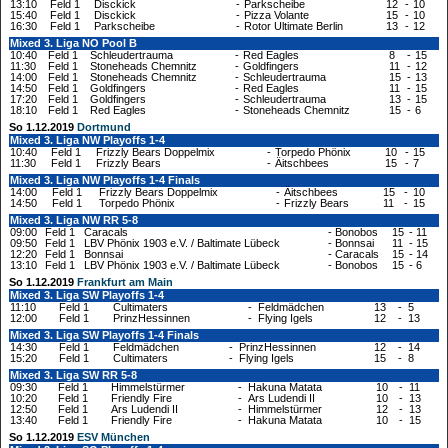
13:10
Feld 1
Disckick
-
Parkscheibe
12
-
10
15:40
Feld 1
Disckick
-
Pizza Volante
15
-
10
16:30
Feld 1
Parkscheibe
-
Rotor Ultimate Berlin
13
-
12
Mixed 3. Liga NO Pool B
10:40
Feld 1
Schleudertrauma
-
Red Eagles
8
-
15
11:30
Feld 1
Stoneheads Chemnitz
-
Goldfingers
11
-
12
14:00
Feld 1
Stoneheads Chemnitz
-
Schleudertrauma
15
-
13
14:50
Feld 1
Goldfingers
-
Red Eagles
11
-
15
17:20
Feld 1
Goldfingers
-
Schleudertrauma
13
-
15
18:10
Feld 1
Red Eagles
-
Stoneheads Chemnitz
15
-
6
So 1.12.2019
Dortmund
Mixed 3. Liga NW Playoffs 1-4
10:40
Feld 1
Frizzly Bears Doppelmix
-
Torpedo Phönix
10
-
15
11:30
Feld 1
Frizzly Bears
-
Äitschbees
15
-
7
Mixed 3. Liga NW Playoffs 1-4 Finals
14:00
Feld 1
Frizzly Bears Doppelmix
-
Äitschbees
15
-
10
14:50
Feld 1
Torpedo Phönix
-
Frizzly Bears
11
-
15
Mixed 3. Liga NW RR 5-8
09:00
Feld 1
Caracals
-
Bonobos
15
-
11
09:50
Feld 1
LBV Phönix 1903 e.V. / Baltimate Lübeck
-
Bonnsai
11
-
15
12:20
Feld 1
Bonnsai
-
Caracals
15
-
14
13:10
Feld 1
LBV Phönix 1903 e.V. / Baltimate Lübeck
-
Bonobos
15
-
6
So 1.12.2019
Frankfurt am Main
Mixed 3. Liga SW Playoffs 1-4
11:10
Feld 1
Cultimaters
-
Feldmädchen
13
-
5
12:00
Feld 1
PrinzHessinnen
-
Flying Igels
12
-
13
Mixed 3. Liga SW Playoffs 1-4 Finals
14:30
Feld 1
Feldmädchen
-
PrinzHessinnen
12
-
14
15:20
Feld 1
Cultimaters
-
Flying Igels
15
-
8
Mixed 3. Liga SW RR 5-8
09:30
Feld 1
Himmelstürmer
-
Hakuna Matata
10
-
11
10:20
Feld 1
Friendly Fire
-
Ars Ludendi II
10
-
13
12:50
Feld 1
Ars Ludendi II
-
Himmelstürmer
12
-
13
13:40
Feld 1
Friendly Fire
-
Hakuna Matata
10
-
15
So 1.12.2019
ESV München