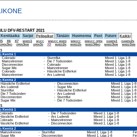
LIKONE
ULU DFV-RESTART 2021
Kenttäaika
Sarjat
Tänään
Huomenna
Past
Future
Pelipaikat
Kaikki
X5
X6
X7
mixed1
wucc
wmucc mixed
wmucc
wmucc open
damen1
damen2n
open3no
open3nw
open3s
X8
mixed2n
mixed2s
mixed34no
mixed3nw
mixed3sw
21
n
Kenttä 1
Colorado
-
Sturmflut
Mixed 1. Liga 1-8
Mainzelrenner
-
Die 7 Todsünden
Mixed 1. Liga 1-8
Disconnection
-
Colorado
Mixed 1. Liga 1-8
Sugar Mix
-
Mainzelrenner
Mixed 1. Liga 1-8
Colorado
-
Hässliche Erdferkel
Mixed 1. Liga 1-8
Mainzelrenner
-
Ars Ludendi
Mixed 1. Liga 1-8
n
Kenttä 2
Hässliche Erdferkel
-
Disconnection
Mixed 1. Liga 1-8
Ars Ludendi
-
Sugar Mix
Mixed 1. Liga 1-8
Sturmflut
-
Hässliche Erdferkel
Mixed 1. Liga 1-8
Die 7 Todsünden
-
Ars Ludendi
Mixed 1. Liga 1-8
Disconnection
-
Sturmflut
Mixed 1. Liga 1-8
Sugar Mix
-
Die 7 Todsünden
Mixed 1. Liga 1-8
21
n
Kenttä 1
Colorado
-
Die 7 Todsünden
Mixed 1. Liga 1-8
Hässliche Erdferkel
-
Ars Ludendi
Mixed 1. Liga 1-8
Colorado
-
Mainzelrenner
Mixed 1. Liga 1-8
Hässliche Erdferkel
-
Disconnection
Mixed 1. Liga 1-8
n
Kenttä 2
Mainzelrenner
-
Sturmflut
Mixed 1. Liga 1-8
Fi
Sugar Mix
-
Disconnection
Mixed 1. Liga 1-8
Fi