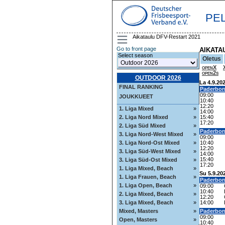
PE
Aikataulu DFV-Restart 2021
Go to front page
AIKATA
Select season
Oletus
openX
open2s
OUTDOOR 2026
La 4.9.20
FINAL RANKING
Paderbor
09:00
JOUKKUEET
10:40
12:20
1. Liga Mixed
»
14:00
2. Liga Nord Mixed
»
15:40
17:20
2. Liga Süd Mixed
»
Paderbor
3. Liga Nord-West Mixed
»
09:00
3. Liga Nord-Ost Mixed
»
10:40
12:20
3. Liga Süd-West Mixed
»
14:00
15:40
3. Liga Süd-Ost Mixed
»
17:20
1. Liga Mixed, Beach
»
Su 5.9.20
1. Liga Frauen, Beach
»
Paderbor
1. Liga Open, Beach
»
09:00
10:40
2. Liga Mixed, Beach
»
12:20
3. Liga Mixed, Beach
»
14:00
Mixed, Masters
»
Paderbor
09:00
Open, Masters
»
10:40