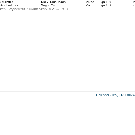
Sturmflut
-
Die 7 Todsünden
Mixed 1. Liga 1-8
Fi
Ars Ludendi
-
Sugar Mix
Mixed 1. Liga 1-8
Fi
e: Europe/Berlin. Paikallisaika: 8.8.2026 18:53
iCalendar (.ical)
|
Ruudukk