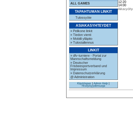
12:20
ALL GAMES
14:00
Aikavyöhyk
TAPAHTUMAN LINKIT
Tulossyöte
ASIAKASYHTEYDET
» Pelikone linkit
» Tiedon vienti
» Mobiili ylläpito
» Tulostallennus
LINKIT
» dfv-turniere - Portal zur
Mannschaftsmeldung
» Deutscher
Frisbeesportverband und
Impressum
» Datenschutzerklärung
@ Administration
Käyttöopas
|
Admin Help
|
Yksityisyydensuoja