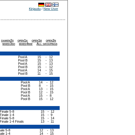
Kirjaudu
/
New User
damen2s
open1a
open1b
open2n
mixed3so
mixed4nw
All groupings
Pool A
15
-
12
Pool B
15
-
13
Pool A
15
-
13
Pool B
15
-
12
Pool A
14
-
15
Pool B
11
-
15
Pool A
14
-
12
Pool B
8
-
15
Pool A
13
-
15
Pool B
12
-
15
Pool A
15
-
8
Pool B
15
-
12
Finale 5-8
15
-
12
Finale 1-4
15
-
9
Finale 5-8
15
-
14
Finale 1-4 Finals
13
-
11
nale 5-8
12
-
13
nale 1-4
14
-
15