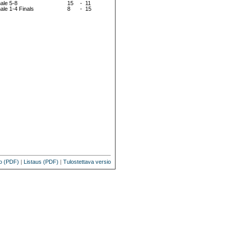
nale 5-8
15
-
11
nale 1-4 Finals
8
-
15
o (PDF)
|
Listaus (PDF)
|
Tulostettava versio