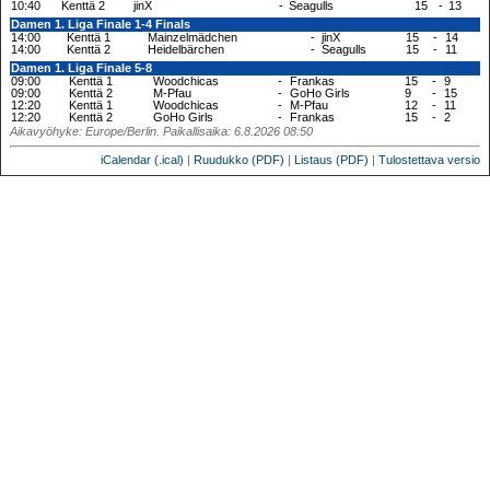
10:40
Kenttä 2
jinX
-
Seagulls
15
-
13
Damen 1. Liga Finale 1-4 Finals
14:00
Kenttä 1
Mainzelmädchen
-
jinX
15
-
14
14:00
Kenttä 2
Heidelbärchen
-
Seagulls
15
-
11
Damen 1. Liga Finale 5-8
09:00
Kenttä 1
Woodchicas
-
Frankas
15
-
9
09:00
Kenttä 2
M-Pfau
-
GoHo Girls
9
-
15
12:20
Kenttä 1
Woodchicas
-
M-Pfau
12
-
11
12:20
Kenttä 2
GoHo Girls
-
Frankas
15
-
2
Aikavyöhyke: Europe/Berlin. Paikallisaika: 6.8.2026 08:50
iCalendar (.ical)
|
Ruudukko (PDF)
|
Listaus (PDF)
|
Tulostettava versio