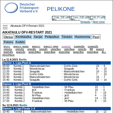
PELIKONE
Kirjaudu
/
New User
Aikataulu DFV-Restart 2021
AIKATAULU DFV-RESTART 2021
Kenttäaika
Sarjat
Pelipaikat
Tänään
Huomenna
Oletus
Past
Future
Kaikki
wucc
wmucc mixed
wmucc
wmucc open
damen1
damen2n
damen2s
open1a
open1b
open2n
open2s
open3no
open3nw
open3s
X8
mixed1
mixed2n
mixed2s
mixed34no
mixed3nw
mixed3sw
mixed3so
mixed4nw
All
groupings
La 11.9.2021
Berlin
Damen 1. Liga Pool A
09:00
Kenttä 1
Mainzelmädchen
-
GoHo Girls
15
-
6
09:00
Kenttä 2
Woodchicas
-
Seagulls
9
-
15
12:20
Kenttä 1
Seagulls
-
Mainzelmädchen
10
-
15
12:20
Kenttä 2
GoHo Girls
-
Woodchicas
7
-
15
15:40
Kenttä 1
Mainzelmädchen
-
Woodchicas
15
-
7
15:40
Kenttä 2
Seagulls
-
GoHo Girls
15
-
10
Damen 1. Liga Pool B
10:40
Kenttä 1
Heidelbärchen
-
M-Pfau
15
-
1
10:40
Kenttä 2
jinX
-
Frankas
15
-
4
14:00
Kenttä 1
Frankas
-
Heidelbärchen
3
-
15
14:00
Kenttä 2
M-Pfau
-
jinX
4
-
15
17:20
Kenttä 1
Heidelbärchen
-
jinX
14
-
15
17:20
Kenttä 2
Frankas
-
M-Pfau
9
-
15
Su 12.9.2021
Berlin
Damen 1. Liga Finale 1-4
10:40
Kenttä 1
Mainzelmädchen
-
Heidelbärchen
15
-
12