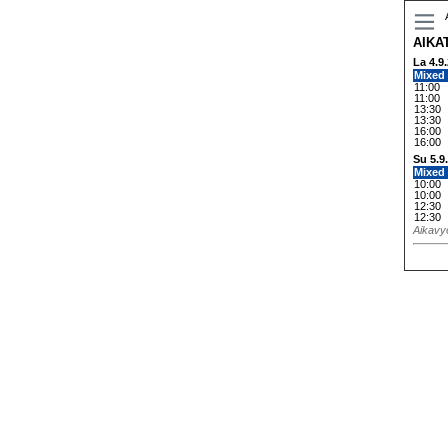
AIKA
La 4.9
Mixed 
11:00
11:00
13:30
13:30
16:00
16:00
Su 5.9
Mixed 
10:00
10:00
12:30
12:30
Aikavyö