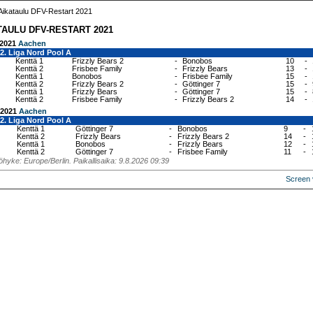
Aikataulu DFV-Restart 2021
TAULU DFV-RESTART 2021
.2021
Aachen
2. Liga Nord Pool A
Kenttä 1
Frizzly Bears 2
-
Bonobos
10
-
Kenttä 2
Frisbee Family
-
Frizzly Bears
13
-
Kenttä 1
Bonobos
-
Frisbee Family
15
-
Kenttä 2
Frizzly Bears 2
-
Göttinger 7
15
-
Kenttä 1
Frizzly Bears
-
Göttinger 7
15
-
Kenttä 2
Frisbee Family
-
Frizzly Bears 2
14
-
.2021
Aachen
2. Liga Nord Pool A
Kenttä 1
Göttinger 7
-
Bonobos
9
-
Kenttä 2
Frizzly Bears
-
Frizzly Bears 2
14
-
Kenttä 1
Bonobos
-
Frizzly Bears
12
-
Kenttä 2
Göttinger 7
-
Frisbee Family
11
-
hyke: Europe/Berlin. Paikallisaika: 9.8.2026 09:39
Screen 