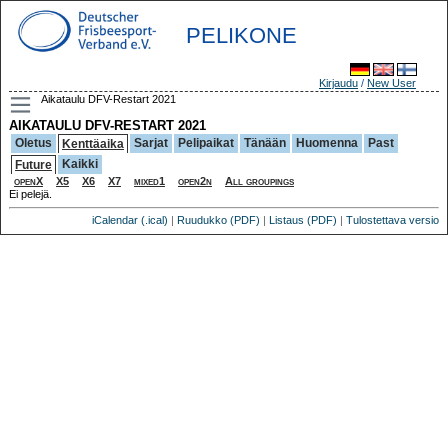
PELIKONE
Kirjaudu
/
New User
Aikataulu DFV-Restart 2021
AIKATAULU DFV-RESTART 2021
Oletus
Sarjat
Pelipaikat
Tänään
Huomenna
Past
Kenttäaika
Kaikki
Future
openX
X5
X6
X7
mixed1
open2n
All groupings
Ei pelejä.
iCalendar (.ical)
|
Ruudukko (PDF)
|
Listaus (PDF)
|
Tulostettava versio