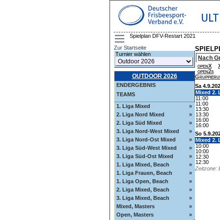
ULT
Spielplan DFV-Restart 2021
Zur Startseite
SPIELP
Turnier wählen
Nach G
openX
open2s
OUTDOOR 2026
Gruppieru
ENDERGEBNIS
Sa 4.9.20
Mixed 2. 
TEAMS
11:00
11:00
1. Liga Mixed
»
13:30
2. Liga Nord Mixed
»
13:30
16:00
2. Liga Süd Mixed
»
16:00
3. Liga Nord-West Mixed
»
So 5.9.20
3. Liga Nord-Ost Mixed
»
Mixed 2. 
10:00
3. Liga Süd-West Mixed
»
10:00
3. Liga Süd-Ost Mixed
»
12:30
12:30
1. Liga Mixed, Beach
»
Zeitzone: 
1. Liga Frauen, Beach
»
1. Liga Open, Beach
»
2. Liga Mixed, Beach
»
3. Liga Mixed, Beach
»
Mixed, Masters
»
Open, Masters
»