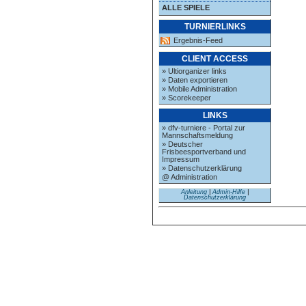
ALLE SPIELE
TURNIERLINKS
Ergebnis-Feed
CLIENT ACCESS
» Ultiorganizer links
» Daten exportieren
» Mobile Administration
» Scorekeeper
LINKS
» dfv-turniere - Portal zur
Mannschaftsmeldung
» Deutscher
Frisbeesportverband und
Impressum
» Datenschutzerklärung
@ Administration
Anleitung
|
Admin-Hilfe
|
Datenschutzerklärung