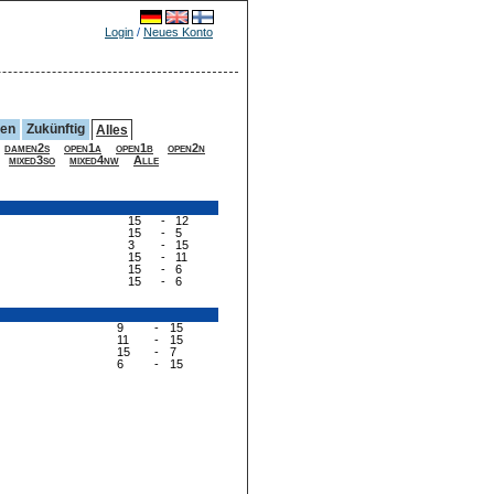
Login
/
Neues Konto
gen
Zukünftig
Alles
damen2s
open1a
open1b
open2n
mixed3so
mixed4nw
Alle
15
-
12
15
-
5
3
-
15
15
-
11
15
-
6
15
-
6
9
-
15
11
-
15
15
-
7
6
-
15