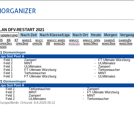
IORGANIZER
LAN DFV-RESTART 2021
Nach Zeit
Nach Klasse/Liga
Nach Ort
Heute
Morgen
Vergan
ruppierung
X5
X6
X7
mixed1
wucc
wmucc mixed
wmucc
wmucc open
damen1
damen2n
open3no
open3nw
open3s
X8
mixed2n
mixed2s
mixed34no
mixed3nw
mixed3sw
ngen
21
Dürmentingen
Liga Süd Pool A
Feld 1
Zamperl
-
FT Ultimate Würzburg
Feld 2
MINT
-
ULMtimates
Feld 1
ULMtimates
-
Zamperl
Feld 2
FT Ultimate Würzburg
-
Tiefseetaucher
Feld 1
Tiefseetaucher
-
MINT
Feld 2
FT Ultimate Würzburg
-
ULMtimates
21
Dürmentingen
Liga Süd Pool A
Feld 1
Tiefseetaucher
-
Zamperl
Feld 2
MINT
-
FT Ultimate Würzburg
Feld 1
Zamperl
-
MINT
Feld 2
ULMtimates
-
Tiefseetaucher
Europe/Berlin. Ortszeit: 8.8.2026 06:11