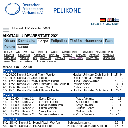
PELIKONE
Kirjaudu
/
New User
Aikataulu DFV-Restart 2021
AIKATAULU DFV-RESTART 2021
Oletus
Kenttäaika
Pelipaikat
Tänään
Huomenna
Past
Sarjat
Future
Kaikki
openX
X5
X6
X7
mixed1
wucc
wmucc mixed
wmucc
wmucc open
damen1
damen2n
damen2s
open1a
open1b
open2n
open2s
open3no
open3nw
open3s
X8
mixed2n
mixed2s
mixed34no
mixed3nw
mixed3sw
mixed3so
mixed4nw
All groupings
Mixed 3./4. Liga NO
Pool A
4.9.
09:00
Kenttä 1
Hund Flach Werfen
-
Hucks Ultimate Club Berlin II
15
-
9
4.9.
09:00
Kenttä 2
Parkscheibe
-
RotoR Ultimate Berlin
7
-
12
4.9.
12:20
Kenttä 1
RotoR Ultimate Berlin
-
Hund Flach Werfen
7
-
12
4.9.
12:20
Kenttä 2
Hucks Ultimate Club Berlin II
-
Parkscheibe
13
-
11
4.9.
15:40
Kenttä 1
Hund Flach Werfen
-
Parkscheibe
15
-
7
4.9.
15:40
Kenttä 2
RotoR Ultimate Berlin
-
Hucks Ultimate Club Berlin II
12
-
15
Pool B
4.9.
10:40
Kenttä 1
Saxy Divers
-
Pizza Volante
10
-
15
4.9.
10:40
Kenttä 2
Griffins Lehre
-
Schleudertrauma
10
-
15
4.9.
14:00
Kenttä 1
Schleudertrauma
-
Saxy Divers
12
-
11
4.9.
14:00
Kenttä 2
Pizza Volante
-
Griffins Lehre
14
-
13
4.9.
17:20
Kenttä 1
Saxy Divers
-
Griffins Lehre
15
-
10
4.9.
17:20
Kenttä 2
Schleudertrauma
-
Pizza Volante
12
-
15
Finale 1-4
5.9.
10:40
Kenttä 1
Hund Flach Werfen
-
Schleudertrauma
12
-
8
5.9.
10:40
Kenttä 2
Pizza Volante
-
Hucks Ultimate Club Berlin II
15
-
7