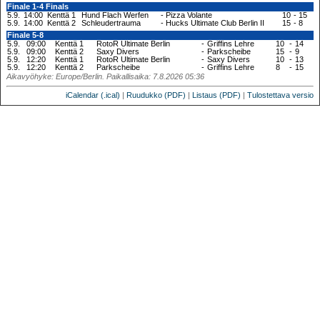
Finale 1-4 Finals
5.9.
14:00
Kenttä 1
Hund Flach Werfen
-
Pizza Volante
10
-
15
5.9.
14:00
Kenttä 2
Schleudertrauma
-
Hucks Ultimate Club Berlin II
15
-
8
Finale 5-8
5.9.
09:00
Kenttä 1
RotoR Ultimate Berlin
-
Griffins Lehre
10
-
14
5.9.
09:00
Kenttä 2
Saxy Divers
-
Parkscheibe
15
-
9
5.9.
12:20
Kenttä 1
RotoR Ultimate Berlin
-
Saxy Divers
10
-
13
5.9.
12:20
Kenttä 2
Parkscheibe
-
Griffins Lehre
8
-
15
Aikavyöhyke: Europe/Berlin. Paikallisaika: 7.8.2026 05:36
iCalendar (.ical)
|
Ruudukko (PDF)
|
Listaus (PDF)
|
Tulostettava versio