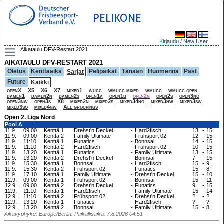
PELIKONE
Kirjaudu
/
New User
Aikataulu DFV-Restart 2021
AIKATAULU DFV-RESTART 2021
Oletus
Kenttäaika
Pelipaikat
Tänään
Huomenna
Past
Sarjat
Future
Kaikki
openX
X5
X6
X7
mixed1
wucc
wmucc mixed
wmucc
wmucc open
damen1
damen2n
damen2s
open1a
open1b
open2n
open2s
open3no
open3nw
open3s
X8
mixed2n
mixed2s
mixed34no
mixed3nw
mixed3sw
mixed3so
mixed4nw
All groupings
Open 2. Liga Nord
Pool A
11.9.
09:00
Kenttä 1
Drehst'n Deckel
-
Hard2fisch
13
-
15
11.9.
09:00
Kenttä 2
Family Ultimate
-
Frühsport 02
12
-
15
11.9.
11:10
Kenttä 1
Funatics
-
Bonnsai
14
-
15
11.9.
11:10
Kenttä 2
Hard2fisch
-
Frühsport 02
10
-
15
11.9.
13:20
Kenttä 1
Funatics
-
Family Ultimate
13
-
15
11.9.
13:20
Kenttä 2
Drehst'n Deckel
-
Bonnsai
7
-
15
11.9.
15:30
Kenttä 1
Bonnsai
-
Hard2fisch
15
-
9
11.9.
15:30
Kenttä 2
Frühsport 02
-
Funatics
15
-
8
11.9.
17:10
Kenttä 1
Family Ultimate
-
Drehst'n Deckel
15
-
10
12.9.
09:00
Kenttä 1
Frühsport 02
-
Bonnsai
15
-
11
12.9.
09:00
Kenttä 2
Drehst'n Deckel
-
Funatics
9
-
15
12.9.
11:10
Kenttä 1
Hard2fisch
-
Family Ultimate
15
-
14
12.9.
11:10
Kenttä 2
Frühsport 02
-
Drehst'n Deckel
?
-
?
12.9.
13:20
Kenttä 1
Funatics
-
Hard2fisch
?
-
?
12.9.
13:20
Kenttä 2
Bonnsai
-
Family Ultimate
15
-
8
Aikavyöhyke: Europe/Berlin. Paikallisaika: 7.8.2026 04:51