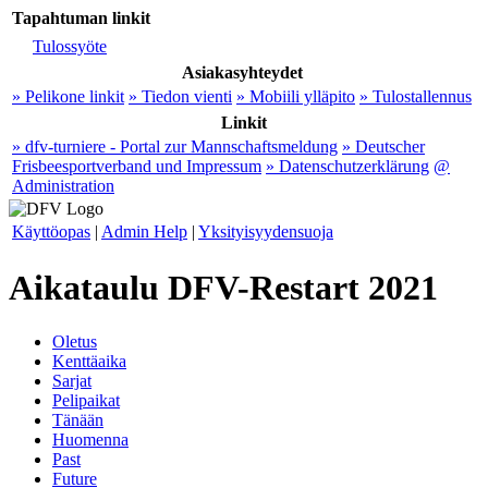
Tapahtuman linkit
Tulossyöte
Asiakasyhteydet
» Pelikone linkit
» Tiedon vienti
» Mobiili ylläpito
» Tulostallennus
Linkit
» dfv-turniere - Portal zur Mannschaftsmeldung
» Deutscher
Frisbeesportverband und Impressum
» Datenschutzerklärung
@
Administration
Käyttöopas
|
Admin Help
|
Yksityisyydensuoja
Aikataulu DFV-Restart 2021
Oletus
Kenttäaika
Sarjat
Pelipaikat
Tänään
Huomenna
Past
Future