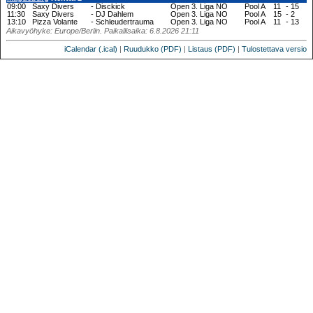
09:00
Saxy Divers
-
Disckick
Open 3. Liga NO
Pool A
11
-
15
11:30
Saxy Divers
-
DJ Dahlem
Open 3. Liga NO
Pool A
15
-
2
13:10
Pizza Volante
-
Schleudertrauma
Open 3. Liga NO
Pool A
11
-
13
Aikavyöhyke: Europe/Berlin. Paikallisaika: 6.8.2026 21:11
iCalendar (.ical)
|
Ruudukko (PDF)
|
Listaus (PDF)
|
Tulostettava versio