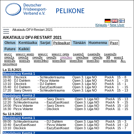
PELIKONE
Kirjaudu
/
New User
Aikataulu DFV-Restart 2021
AIKATAULU DFV-RESTART 2021
Oletus
Kenttäaika
Sarjat
Tänään
Huomenna
Pelipaikat
Past
Future
Kaikki
wucc
wmucc mixed
wmucc
wmucc open
damen1
damen2n
damen2s
open1a
open1b
open2n
open2s
open3no
open3nw
open3s
X8
mixed1
mixed2n
mixed2s
mixed34no
mixed3nw
mixed3sw
mixed3so
mixed4nw
All
groupings
La 11.9.2021
Magdeburg
Kenttä 1
09:00
Disckick
-
Schleudertrauma
Open 3. Liga NO
Pool A
15
-
8
10:40
DJ Dahlem
-
Pizza Volante
Open 3. Liga NO
Pool A
1
-
15
13:10
Disckick
-
DJ Dahlem
Open 3. Liga NO
Pool A
15
-
1
15:40
DJ Dahlem
-
EazyEastKoast
Open 3. Liga NO
Pool A
1
-
15
17:20
Saxy Divers
-
Schleudertrauma
Open 3. Liga NO
Pool A
15
-
13
Magdeburg
Kenttä 2
09:50
EazyEastKoast
-
Saxy Divers
Open 3. Liga NO
Pool A
15
-
13
12:20
Schleudertrauma
-
EazyEastKoast
Open 3. Liga NO
Pool A
9
-
15
14:00
Pizza Volante
-
Saxy Divers
Open 3. Liga NO
Pool A
15
-
10
16:30
Pizza Volante
-
Disckick
Open 3. Liga NO
Pool A
11
-
15
Su 12.9.2021
Magdeburg
Kenttä 1
09:00
Schleudertrauma
-
DJ Dahlem
Open 3. Liga NO
Pool A
15
-
3
10:40
EazyEastKoast
-
Pizza Volante
Open 3. Liga NO
Pool A
14
-
12
13:10
Disckick
-
EazyEastKoast
Open 3. Liga NO
Pool A
15
-
7
Magdeburg
Kenttä 2