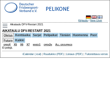
PELIKONE
Kirjaudu
/
New User
Aikataulu DFV-Restart 2021
AIKATAULU DFV-RESTART 2021
Kenttäaika
Sarjat
Pelipaikat
Tänään
Huomenna
Past
Oletus
Kaikki
Future
openX
X5
X6
X7
mixed1
open2n
All groupings
Ei pelejä.
iCalendar (.ical)
|
Ruudukko (PDF)
|
Listaus (PDF)
|
Tulostettava versio