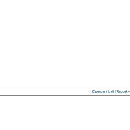
iCalendar (.ical)
|
Ruudukk