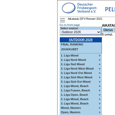
PEL
Aikataulu DFV-Restart 2021
Go to front page
AIKATA
Select season
Oletus
Ei pelejä.
OUTDOOR 2026
FINAL RANKING
JOUKKUEET
1. Liga Mixed
»
2. Liga Nord Mixed
»
2. Liga Süd Mixed
»
3. Liga Nord-West Mixed
»
3. Liga Nord-Ost Mixed
»
3. Liga Süd-West Mixed
»
3. Liga Süd-Ost Mixed
»
1. Liga Mixed, Beach
»
1. Liga Frauen, Beach
»
1. Liga Open, Beach
»
2. Liga Mixed, Beach
»
3. Liga Mixed, Beach
»
Mixed, Masters
»
Open, Masters
»