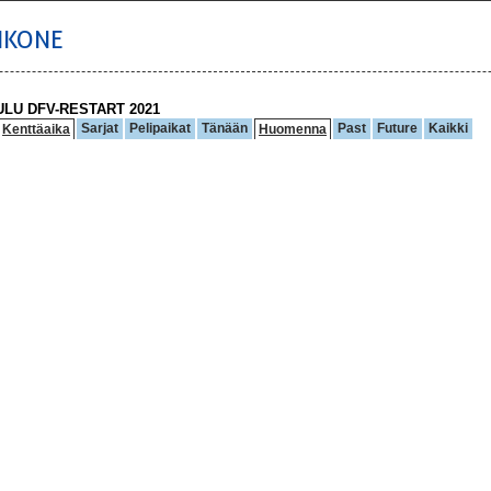
IKONE
ULU DFV-RESTART 2021
Sarjat
Pelipaikat
Tänään
Past
Future
Kaikki
Kenttäaika
Huomenna