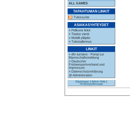
ALL GAMES
TAPAHTUMAN LINKIT
Tulossyöte
ASIAKASYHTEYDET
» Pelikone linkit
» Tiedon vienti
» Mobiili ylläpito
» Tulostallennus
LINKIT
» dfv-turniere - Portal zur
Mannschaftsmeldung
» Deutscher
Frisbeesportverband und
Impressum
» Datenschutzerklärung
@ Administration
Käyttöopas
|
Admin Help
|
Yksityisyydensuoja