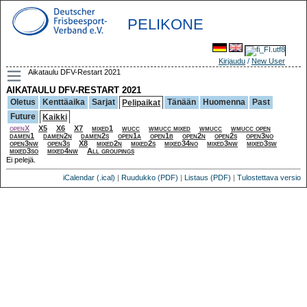
PELIKONE
Kirjaudu
/
New User
Aikataulu DFV-Restart 2021
AIKATAULU DFV-RESTART 2021
Oletus
Kenttäaika
Sarjat
Tänään
Huomenna
Past
Pelipaikat
Future
Kaikki
openX
X5
X6
X7
mixed1
wucc
wmucc mixed
wmucc
wmucc open
damen1
damen2n
damen2s
open1a
open1b
open2n
open2s
open3no
open3nw
open3s
X8
mixed2n
mixed2s
mixed34no
mixed3nw
mixed3sw
mixed3so
mixed4nw
All groupings
Ei pelejä.
iCalendar (.ical)
|
Ruudukko (PDF)
|
Listaus (PDF)
|
Tulostettava versio