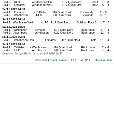
Feld 2
UFO
-
Windhosen Blau
U17 Quali Nord
Pool A
1
-
8
Feld 3
Etimates
-
Windhosen Weiß
U17 Quali Nord
Pool A
6
-
4
Sa 3.6.2023 14:00
Feld 1
Etimates
-
TeKielas
U14 Quali Nord
Rückrunde
2
-
9
Feld 2
Windhosen
-
UFO
U20 Quali Nord
Rückrunde
3
-
12
Sa 3.6.2023 14:40
Feld 2
Windhosen Weiß
-
UFO
U17 Quali Nord
Spiel um Platz 3
7
-
6
Sa 3.6.2023 15:20
Feld 1
Windhosen
-
Etimates
U14 Quali Nord
Rückrunde
6
-
4
Feld 2
Äitschbees
-
Windhosen
U20 Quali Nord
Rückrunde
12
-
3
Sa 3.6.2023 16:00
Feld 2
Windhosen Blau
-
Etimates
U17 Quali Nord
Finale
12
-
4
Sa 3.6.2023 16:40
Feld 1
TeKielas
-
Windhosen
U14 Quali Nord
Rückrunde
7
-
4
Feld 2
UFO
-
Äitschbees
U20 Quali Nord
Rückrunde
7
-
4
Zeitzone: Europe/Berlin. Ortszeit: 9.8.2026 16:38
iCalendar-Format
|
Raster (PDF)
|
Liste (PDF)
|
Druckversion