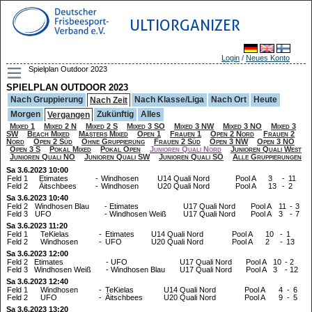
ULTIORGANIZER
Login
/
Neues Konto
Spielplan Outdoor 2023
SPIELPLAN OUTDOOR 2023
Nach Gruppierung
Nach Klasse/Liga
Nach Ort
Heute
Nach Zeit
Morgen
Zukünftig
Alles
Vergangen
Mixed 1
Mixed 2 N
Mixed 2 S
Mixed 3 SO
Mixed 3 NW
Mixed 3 NO
Mixed 3
SW
Beach Mixed
Masters Mixed
Open 1
Frauen 1
Open 2 Nord
Frauen 2
Nord
Open 2 Süd
Ohne Gruppierung
Frauen 2 Süd
Open 3 NW
Open 3 NO
Open 3 S
Pokal Mixed
Pokal Open
Junioren Quali Nord
Junioren Quali West
Junioren Quali NO
Junioren Quali SW
Junioren Quali SO
Alle Gruppierungen
Sa 3.6.2023 10:00
Feld 1
Etimates
-
Windhosen
U14 Quali Nord
Pool A
3
-
11
Feld 2
Äitschbees
-
Windhosen
U20 Quali Nord
Pool A
13
-
2
Sa 3.6.2023 10:40
Feld 2
Windhosen Blau
-
Etimates
U17 Quali Nord
Pool A
11
-
3
Feld 3
UFO
-
Windhosen Weiß
U17 Quali Nord
Pool A
3
-
7
Sa 3.6.2023 11:20
Feld 1
TeKielas
-
Etimates
U14 Quali Nord
Pool A
10
-
1
Feld 2
Windhosen
-
UFO
U20 Quali Nord
Pool A
2
-
13
Sa 3.6.2023 12:00
Feld 2
Etimates
-
UFO
U17 Quali Nord
Pool A
10
-
2
Feld 3
Windhosen Weiß
-
Windhosen Blau
U17 Quali Nord
Pool A
3
-
12
Sa 3.6.2023 12:40
Feld 1
Windhosen
-
TeKielas
U14 Quali Nord
Pool A
4
-
6
Feld 2
UFO
-
Äitschbees
U20 Quali Nord
Pool A
9
-
5
Sa 3.6.2023 13:20