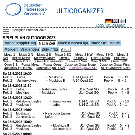
ULTIORGANIZER
Login
/
Neues Konto
Spielplan Outdoor 2023
SPIELPLAN OUTDOOR 2023
Nach Gruppierung
Nach Klasse/Liga
Nach Ort
Heute
Nach Zeit
Morgen
Vergangen
Zukünftig
Alles
Mixed 1
Mixed 2 N
Mixed 2 S
Mixed 3 SO
Mixed 3 NW
Mixed 3 NO
Mixed 3
SW
Beach Mixed
Masters Mixed
Open 1
Frauen 1
Open 2 Nord
Frauen 2
Nord
Open 2 Süd
Ohne Gruppierung
Frauen 2 Süd
Open 3 NW
Open 3 NO
Open 3 S
Pokal Mixed
Pokal Open
Junioren Quali Nord
Junioren Quali West
Junioren Quali NO
Junioren Quali SW
Junioren Quali SO
Alle Gruppierungen
So 18.6.2023 10:30
Feld 1
Lufos
-
Moskitos
U14 Quali SO
Pool A
1
-
13
Feld 2
Juniorwolves
-
Moskitos II
U14 Quali SO
Pool A
8
-
3
So 18.6.2023 11:30
Feld 1
Lufos
-
Ratisbona Eagles
U14 Quali SO
Pool A
4
-
8
Feld 2
Moskitos II
-
Moskitos
U14 Quali SO
Pool A
4
-
8
So 18.6.2023 12:30
Feld 1
Ratisbona Eagles
-
Juniorwolves
U14 Quali SO
Pool A
3
-
10
Feld 2
Moskitos II
-
Lufos
U14 Quali SO
Pool A
9
-
1
So 18.6.2023 14:00
Feld 1
Moskitos
-
Ratisbona Eagles
U14 Quali SO
Pool A
9
-
3
Feld 2
Juniorwolves
-
Lufos
U14 Quali SO
Pool A
8
-
1
So 18.6.2023 15:00
Feld 1
Ratisbona Eagles
-
Moskitos II
U14 Quali SO
Pool A
5
-
9
Feld 2
Moskitos
-
Juniorwolves
U14 Quali SO
Pool A
11
-
4
So 25.6.2023 09:00