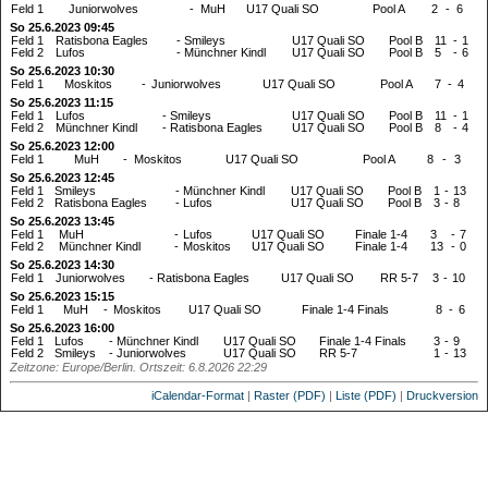
Feld 1
Juniorwolves
-
MuH
U17 Quali SO
Pool A
2
-
6
So 25.6.2023 09:45
Feld 1
Ratisbona Eagles
-
Smileys
U17 Quali SO
Pool B
11
-
1
Feld 2
Lufos
-
Münchner Kindl
U17 Quali SO
Pool B
5
-
6
So 25.6.2023 10:30
Feld 1
Moskitos
-
Juniorwolves
U17 Quali SO
Pool A
7
-
4
So 25.6.2023 11:15
Feld 1
Lufos
-
Smileys
U17 Quali SO
Pool B
11
-
1
Feld 2
Münchner Kindl
-
Ratisbona Eagles
U17 Quali SO
Pool B
8
-
4
So 25.6.2023 12:00
Feld 1
MuH
-
Moskitos
U17 Quali SO
Pool A
8
-
3
So 25.6.2023 12:45
Feld 1
Smileys
-
Münchner Kindl
U17 Quali SO
Pool B
1
-
13
Feld 2
Ratisbona Eagles
-
Lufos
U17 Quali SO
Pool B
3
-
8
So 25.6.2023 13:45
Feld 1
MuH
-
Lufos
U17 Quali SO
Finale 1-4
3
-
7
Feld 2
Münchner Kindl
-
Moskitos
U17 Quali SO
Finale 1-4
13
-
0
So 25.6.2023 14:30
Feld 1
Juniorwolves
-
Ratisbona Eagles
U17 Quali SO
RR 5-7
3
-
10
So 25.6.2023 15:15
Feld 1
MuH
-
Moskitos
U17 Quali SO
Finale 1-4 Finals
8
-
6
So 25.6.2023 16:00
Feld 1
Lufos
-
Münchner Kindl
U17 Quali SO
Finale 1-4 Finals
3
-
9
Feld 2
Smileys
-
Juniorwolves
U17 Quali SO
RR 5-7
1
-
13
Zeitzone: Europe/Berlin. Ortszeit: 6.8.2026 22:29
iCalendar-Format
|
Raster (PDF)
|
Liste (PDF)
|
Druckversion