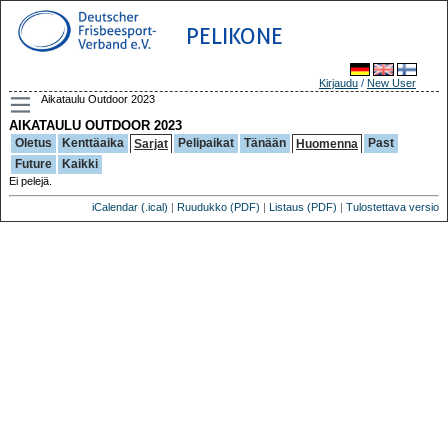
PELIKONE
Kirjaudu
/
New User
Aikataulu Outdoor 2023
AIKATAULU OUTDOOR 2023
Oletus
Kenttäaika
Pelipaikat
Tänään
Past
Sarjat
Huomenna
Future
Kaikki
Ei pelejä.
iCalendar (.ical)
|
Ruudukko (PDF)
|
Listaus (PDF)
|
Tulostettava versio