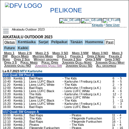
PELIKONE
Kirjaudu
/
New User
Aikataulu Outdoor 2023
AIKATAULU OUTDOOR 2023
Kenttäaika
Sarjat
Pelipaikat
Tänään
Huomenna
Oletus
Past
Future
Kaikki
Mixed 1
Mixed 2 N
Mixed 2 S
Mixed 3 SO
Mixed 3 NW
Mixed 3 NO
Mixed 3
SW
Beach Mixed
Masters Mixed
Open 1
Frauen 1
Open 2 Nord
Frauen 2
Nord
Open 2 Süd
Without grouping
Frauen 2 Süd
Open 3 NW
Open 3 NO
Open 3 S
Pokal Mixed
Pokal Open
Junioren Quali Nord
Junioren Quali West
Junioren Quali NO
Junioren Quali SW
Junioren Quali SO
All groupings
La 8.7.2023
MTV Karlsruhe
U14 Quali SW Pool A
10:00
Kenttä 1
Bad Raps
-
The Kids
6
-
5
10:40
Kenttä 1
Lions LUFC Black
-
Karlsruhe / Freiburg (a.K.)
8
-
5
11:20
Kenttä 1
Lions LUFC White
-
The Kids
2
-
9
12:00
Kenttä 1
Bad Raps
-
Karlsruhe / Freiburg (a.K.)
11
-
2
12:40
Kenttä 1
Lions LUFC Black
-
Lions LUFC White
4
-
6
13:20
Kenttä 1
The Kids
-
Karlsruhe / Freiburg (a.K.)
12
-
2
14:00
Kenttä 1
Bad Raps
-
Lions LUFC White
9
-
4
14:40
Kenttä 1
Lions LUFC Black
-
The Kids
1
-
11
15:20
Kenttä 1
Lions LUFC White
-
Karlsruhe / Freiburg (a.K.)
7
-
3
16:00
Kenttä 1
Bad Raps
-
Lions LUFC Black
11
-
4
U17 Quali SW Gruppe A
10:00
Kenttä 2
Bad Raps
-
Piratos
11
-
4
10:50
Kenttä 2
The Kids
-
Fliegende Funkuchen
11
-
7
12:10
Kenttä 2
Bad Raps
-
Fliegende Funkuchen
16
-
1
13:00
Kenttä 2
Piratos
-
The Kids
11
-
4
14:20
Kenttä 2
Fliegende Funkuchen
-
Piratos
3
-
16