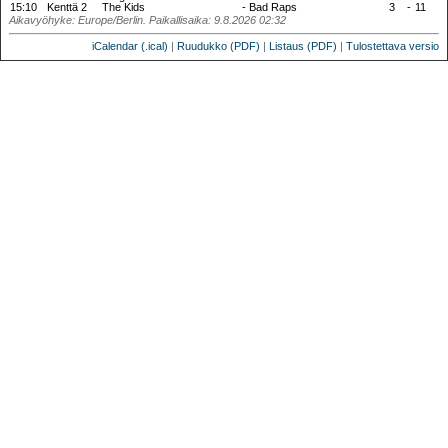
15:10
Kenttä 2
The Kids
-
Bad Raps
3
-
11
Aikavyöhyke: Europe/Berlin. Paikallisaika: 9.8.2026 02:32
iCalendar (.ical)
|
Ruudukko (PDF)
|
Listaus (PDF)
|
Tulostettava versio