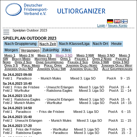
ULTIORGANIZER
Login
/
Neues Konto
Spielplan Outdoor 2023
SPIELPLAN OUTDOOR 2023
Nach Gruppierung
Nach Klasse/Liga
Nach Ort
Heute
Nach Zeit
Morgen
Zukünftig
Alles
Vergangen
Mixed 1
Mixed 2 N
Mixed 2 S
Mixed 3 SO
Mixed 3 NW
Mixed 3 NO
Mixed 3
SW
Beach Mixed
Masters Mixed
Open 1
Frauen 1
Open 2 Nord
Frauen 2
Nord
Open 2 Süd
Ohne Gruppierung
Frauen 2 Süd
Open 3 NW
Open 3 NO
Open 3 S
Pokal Mixed
Pokal Open
Junioren Quali Nord
Junioren Quali West
Junioren Quali NO
Junioren Quali SW
Junioren Quali SO
Alle Gruppierungen
Sa 24.6.2023 09:00
Feld 1
Paradisco
-
Munich Mules
Mixed 3. Liga SO
Pool A
9
-
15
Sa 24.6.2023 10:40
Feld 1
Friss die Frisbee
-
Unwucht Erlangen
Mixed 3. Liga SO
Pool A
15
-
4
Feld 2
Wurfkultur
-
Ratisbona Eagles
Mixed 3. Liga SO
Pool A
11
-
14
Sa 24.6.2023 13:10
Feld 1
Ratisbona Eagles
-
Unwucht Erlangen
Mixed 3. Liga SO
Pool A
15
-
6
Feld 2
Munich Mules
-
Wurfkultur
Mixed 3. Liga SO
Pool A
14
-
15
Sa 24.6.2023 14:50
Feld 1
Paradisco
-
Friss die Frisbee
Mixed 3. Liga SO
Pool A
6
-
15
Sa 24.6.2023 15:40
Feld 2
Unwucht Erlangen
-
Munich Mules
Mixed 3. Liga SO
Pool A
11
-
15
Sa 24.6.2023 17:20
Feld 1
Friss die Frisbee
-
Wurfkultur
Mixed 3. Liga SO
Pool A
15
-
9
Feld 2
Ratisbona Eagles
-
Paradisco
Mixed 3. Liga SO
Pool A
15
-
2