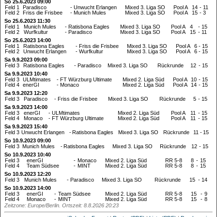
So 25.6.2023 09:00
Feld 1
Paradisco
-
Unwucht Erlangen
Mixed 3. Liga SO
Pool A
14
-
11
Feld 2
Friss die Frisbee
-
Munich Mules
Mixed 3. Liga SO
Pool A
15
-
3
So 25.6.2023 11:30
Feld 1
Munich Mules
-
Ratisbona Eagles
Mixed 3. Liga SO
Pool A
4
-
15
Feld 2
Wurfkultur
-
Paradisco
Mixed 3. Liga SO
Pool A
15
-
11
So 25.6.2023 14:00
Feld 1
Ratisbona Eagles
-
Friss die Frisbee
Mixed 3. Liga SO
Pool A
6
-
15
Feld 2
Unwucht Erlangen
-
Wurfkultur
Mixed 3. Liga SO
Pool A
6
-
15
Sa 9.9.2023 09:00
Feld 3
Ratisbona Eagles
-
Paradisco
Mixed 3. Liga SO
Rückrunde
12
-
15
Sa 9.9.2023 10:40
Feld 3
ULMtimates
-
FT Würzburg Ultimate
Mixed 2. Liga Süd
Pool A
10
-
15
Feld 4
enerGI
-
Monaco
Mixed 2. Liga Süd
Pool A
14
-
15
Sa 9.9.2023 12:20
Feld 3
Paradisco
-
Friss die Frisbee
Mixed 3. Liga SO
Rückrunde
5
-
15
Sa 9.9.2023 14:00
Feld 3
enerGI
-
ULMtimates
Mixed 2. Liga Süd
Pool A
11
-
15
Feld 4
Monaco
-
FT Würzburg Ultimate
Mixed 2. Liga Süd
Pool A
11
-
15
Sa 9.9.2023 15:40
Feld 3
Unwucht Erlangen
-
Ratisbona Eagles
Mixed 3. Liga SO
Rückrunde
11
-
15
So 10.9.2023 09:00
Feld 3
Munich Mules
-
Ratisbona Eagles
Mixed 3. Liga SO
Rückrunde
12
-
15
So 10.9.2023 10:40
Feld 3
enerGI
-
Monaco
Mixed 2. Liga Süd
RR 5-8
8
-
15
Feld 4
Team Südsee
-
MINT
Mixed 2. Liga Süd
RR 5-8
8
-
15
So 10.9.2023 12:20
Feld 3
Munich Mules
-
Paradisco
Mixed 3. Liga SO
Rückrunde
15
-
14
So 10.9.2023 14:00
Feld 3
enerGI
-
Team Südsee
Mixed 2. Liga Süd
RR 5-8
15
-
9
Feld 4
Monaco
-
MINT
Mixed 2. Liga Süd
RR 5-8
15
-
8
Zeitzone: Europe/Berlin. Ortszeit: 8.8.2026 20:23