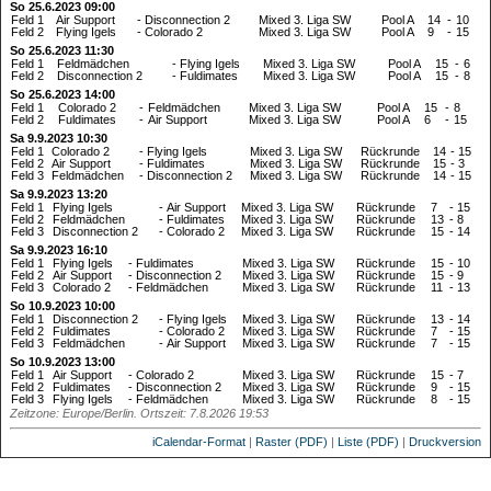
So 25.6.2023 09:00
Feld 1
Air Support
-
Disconnection 2
Mixed 3. Liga SW
Pool A
14
-
10
Feld 2
Flying Igels
-
Colorado 2
Mixed 3. Liga SW
Pool A
9
-
15
So 25.6.2023 11:30
Feld 1
Feldmädchen
-
Flying Igels
Mixed 3. Liga SW
Pool A
15
-
6
Feld 2
Disconnection 2
-
Fuldimates
Mixed 3. Liga SW
Pool A
15
-
8
So 25.6.2023 14:00
Feld 1
Colorado 2
-
Feldmädchen
Mixed 3. Liga SW
Pool A
15
-
8
Feld 2
Fuldimates
-
Air Support
Mixed 3. Liga SW
Pool A
6
-
15
Sa 9.9.2023 10:30
Feld 1
Colorado 2
-
Flying Igels
Mixed 3. Liga SW
Rückrunde
14
-
15
Feld 2
Air Support
-
Fuldimates
Mixed 3. Liga SW
Rückrunde
15
-
3
Feld 3
Feldmädchen
-
Disconnection 2
Mixed 3. Liga SW
Rückrunde
14
-
15
Sa 9.9.2023 13:20
Feld 1
Flying Igels
-
Air Support
Mixed 3. Liga SW
Rückrunde
7
-
15
Feld 2
Feldmädchen
-
Fuldimates
Mixed 3. Liga SW
Rückrunde
13
-
8
Feld 3
Disconnection 2
-
Colorado 2
Mixed 3. Liga SW
Rückrunde
15
-
14
Sa 9.9.2023 16:10
Feld 1
Flying Igels
-
Fuldimates
Mixed 3. Liga SW
Rückrunde
15
-
10
Feld 2
Air Support
-
Disconnection 2
Mixed 3. Liga SW
Rückrunde
15
-
9
Feld 3
Colorado 2
-
Feldmädchen
Mixed 3. Liga SW
Rückrunde
11
-
13
So 10.9.2023 10:00
Feld 1
Disconnection 2
-
Flying Igels
Mixed 3. Liga SW
Rückrunde
13
-
14
Feld 2
Fuldimates
-
Colorado 2
Mixed 3. Liga SW
Rückrunde
7
-
15
Feld 3
Feldmädchen
-
Air Support
Mixed 3. Liga SW
Rückrunde
7
-
15
So 10.9.2023 13:00
Feld 1
Air Support
-
Colorado 2
Mixed 3. Liga SW
Rückrunde
15
-
7
Feld 2
Fuldimates
-
Disconnection 2
Mixed 3. Liga SW
Rückrunde
9
-
15
Feld 3
Flying Igels
-
Feldmädchen
Mixed 3. Liga SW
Rückrunde
8
-
15
Zeitzone: Europe/Berlin. Ortszeit: 7.8.2026 19:53
iCalendar-Format
|
Raster (PDF)
|
Liste (PDF)
|
Druckversion