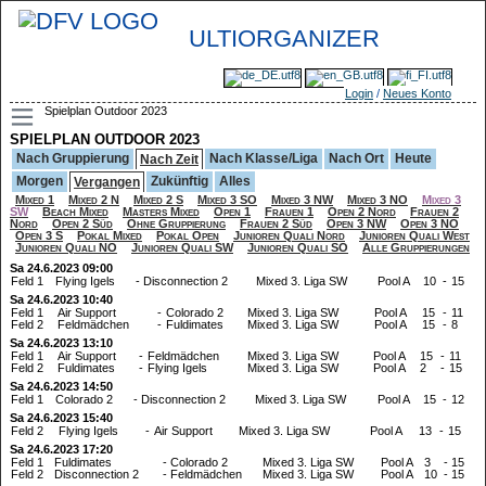
ULTIORGANIZER
Login
/
Neues Konto
Spielplan Outdoor 2023
SPIELPLAN OUTDOOR 2023
Nach Gruppierung
Nach Klasse/Liga
Nach Ort
Heute
Nach Zeit
Morgen
Zukünftig
Alles
Vergangen
Mixed 1
Mixed 2 N
Mixed 2 S
Mixed 3 SO
Mixed 3 NW
Mixed 3 NO
Mixed 3
SW
Beach Mixed
Masters Mixed
Open 1
Frauen 1
Open 2 Nord
Frauen 2
Nord
Open 2 Süd
Ohne Gruppierung
Frauen 2 Süd
Open 3 NW
Open 3 NO
Open 3 S
Pokal Mixed
Pokal Open
Junioren Quali Nord
Junioren Quali West
Junioren Quali NO
Junioren Quali SW
Junioren Quali SO
Alle Gruppierungen
Sa 24.6.2023 09:00
Feld 1
Flying Igels
-
Disconnection 2
Mixed 3. Liga SW
Pool A
10
-
15
Sa 24.6.2023 10:40
Feld 1
Air Support
-
Colorado 2
Mixed 3. Liga SW
Pool A
15
-
11
Feld 2
Feldmädchen
-
Fuldimates
Mixed 3. Liga SW
Pool A
15
-
8
Sa 24.6.2023 13:10
Feld 1
Air Support
-
Feldmädchen
Mixed 3. Liga SW
Pool A
15
-
11
Feld 2
Fuldimates
-
Flying Igels
Mixed 3. Liga SW
Pool A
2
-
15
Sa 24.6.2023 14:50
Feld 1
Colorado 2
-
Disconnection 2
Mixed 3. Liga SW
Pool A
15
-
12
Sa 24.6.2023 15:40
Feld 2
Flying Igels
-
Air Support
Mixed 3. Liga SW
Pool A
13
-
15
Sa 24.6.2023 17:20
Feld 1
Fuldimates
-
Colorado 2
Mixed 3. Liga SW
Pool A
3
-
15
Feld 2
Disconnection 2
-
Feldmädchen
Mixed 3. Liga SW
Pool A
10
-
15