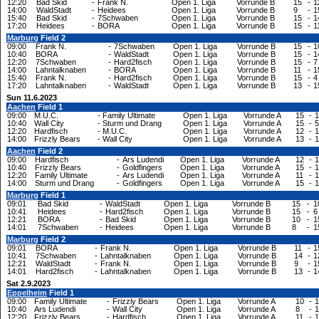
12:20
Bad Skid
-
Frank N.
Open 1. Liga
Vorrunde B
15
-
1
14:00
WaldStadt
-
Heidees
Open 1. Liga
Vorrunde B
9
-
1
15:40
Bad Skid
-
7Schwaben
Open 1. Liga
Vorrunde B
15
-
1
17:20
Heidees
-
BORA
Open 1. Liga
Vorrunde B
15
-
1
Marburg
Field 2
09:00
Frank N.
-
7Schwaben
Open 1. Liga
Vorrunde B
15
-
1
10:40
BORA
-
WaldStadt
Open 1. Liga
Vorrunde B
15
-
1
12:20
7Schwaben
-
Hard2fisch
Open 1. Liga
Vorrunde B
15
-
7
14:00
Lahntalknaben
-
BORA
Open 1. Liga
Vorrunde B
11
-
1
15:40
Frank N.
-
Hard2fisch
Open 1. Liga
Vorrunde B
15
-
4
17:20
Lahntalknaben
-
WaldStadt
Open 1. Liga
Vorrunde B
13
-
1
Sun 11.6.2023
Aachen
Field 1
09:00
M.U.C.
-
Family Ultimate
Open 1. Liga
Vorrunde A
15
-
1
10:40
Wall City
-
Sturm und Drang
Open 1. Liga
Vorrunde A
15
-
5
12:20
Hardfisch
-
M.U.C.
Open 1. Liga
Vorrunde A
12
-
1
14:00
Frizzly Bears
-
Wall City
Open 1. Liga
Vorrunde A
13
-
1
Aachen
Field 2
09:00
Hardfisch
-
Ars Ludendi
Open 1. Liga
Vorrunde A
12
-
1
10:40
Frizzly Bears
-
Goldfingers
Open 1. Liga
Vorrunde A
15
-
1
12:20
Family Ultimate
-
Ars Ludendi
Open 1. Liga
Vorrunde A
11
-
1
14:00
Sturm und Drang
-
Goldfingers
Open 1. Liga
Vorrunde A
15
-
1
Marburg
Field 1
09:01
Bad Skid
-
WaldStadt
Open 1. Liga
Vorrunde B
15
-
1
10:41
Heidees
-
Hard2fisch
Open 1. Liga
Vorrunde B
15
-
6
12:21
BORA
-
Bad Skid
Open 1. Liga
Vorrunde B
10
-
1
14:01
7Schwaben
-
Heidees
Open 1. Liga
Vorrunde B
8
-
1
Marburg
Field 2
09:01
BORA
-
Frank N.
Open 1. Liga
Vorrunde B
11
-
1
10:41
7Schwaben
-
Lahntalknaben
Open 1. Liga
Vorrunde B
14
-
1
12:21
WaldStadt
-
Frank N.
Open 1. Liga
Vorrunde B
9
-
1
14:01
Hard2fisch
-
Lahntalknaben
Open 1. Liga
Vorrunde B
13
-
1
Sat 2.9.2023
Eppelheim
Field 1
09:00
Family Ultimate
-
Frizzly Bears
Open 1. Liga
Vorrunde A
10
-
1
10:40
Ars Ludendi
-
Wall City
Open 1. Liga
Vorrunde A
8
-
1
12:20
Frizzly Bears
-
Hardfisch
Open 1. Liga
Vorrunde A
11
-
1