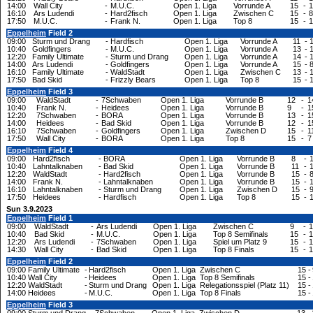
14:00
Wall City
-
M.U.C.
Open 1. Liga
Vorrunde A
15
-
1
16:10
Ars Ludendi
-
Hard2fisch
Open 1. Liga
Zwischen C
15
-
8
17:50
M.U.C.
-
Frank N.
Open 1. Liga
Top 8
15
-
1
Eppelheim
Field 2
09:00
Sturm und Drang
-
Hardfisch
Open 1. Liga
Vorrunde A
11
-
10:40
Goldfingers
-
M.U.C.
Open 1. Liga
Vorrunde A
13
-
12:20
Family Ultimate
-
Sturm und Drang
Open 1. Liga
Vorrunde A
14
-
14:00
Ars Ludendi
-
Goldfingers
Open 1. Liga
Vorrunde A
15
-
16:10
Family Ultimate
-
WaldStadt
Open 1. Liga
Zwischen C
13
-
17:50
Bad Skid
-
Frizzly Bears
Open 1. Liga
Top 8
15
-
Eppelheim
Field 3
09:00
WaldStadt
-
7Schwaben
Open 1. Liga
Vorrunde B
12
-
1
10:40
Frank N.
-
Heidees
Open 1. Liga
Vorrunde B
9
-
1
12:20
7Schwaben
-
BORA
Open 1. Liga
Vorrunde B
13
-
1
14:00
Heidees
-
Bad Skid
Open 1. Liga
Vorrunde B
12
-
1
16:10
7Schwaben
-
Goldfingers
Open 1. Liga
Zwischen D
15
-
1
17:50
Wall City
-
BORA
Open 1. Liga
Top 8
15
-
7
Eppelheim
Field 4
09:00
Hard2fisch
-
BORA
Open 1. Liga
Vorrunde B
8
-
10:40
Lahntalknaben
-
Bad Skid
Open 1. Liga
Vorrunde B
11
-
12:20
WaldStadt
-
Hard2fisch
Open 1. Liga
Vorrunde B
15
-
14:00
Frank N.
-
Lahntalknaben
Open 1. Liga
Vorrunde B
15
-
16:10
Lahntalknaben
-
Sturm und Drang
Open 1. Liga
Zwischen D
15
-
17:50
Heidees
-
Hardfisch
Open 1. Liga
Top 8
15
-
Sun 3.9.2023
Eppelheim
Field 1
09:00
WaldStadt
-
Ars Ludendi
Open 1. Liga
Zwischen C
9
-
1
10:40
Bad Skid
-
M.U.C.
Open 1. Liga
Top 8 Semifinals
15
-
1
12:20
Ars Ludendi
-
7Schwaben
Open 1. Liga
Spiel um Platz 9
15
-
1
14:30
Wall City
-
Bad Skid
Open 1. Liga
Top 8 Finals
15
-
1
Eppelheim
Field 2
09:00
Family Ultimate
-
Hard2fisch
Open 1. Liga
Zwischen C
15
-
10:40
Wall City
-
Heidees
Open 1. Liga
Top 8 Semifinals
15
-
12:20
WaldStadt
-
Sturm und Drang
Open 1. Liga
Relegationsspiel (Platz 11)
15
-
14:00
Heidees
-
M.U.C.
Open 1. Liga
Top 8 Finals
15
-
Eppelheim
Field 3
09:00
Sturm und Drang
-
7Schwaben
Open 1. Liga
Zwischen D
13
-