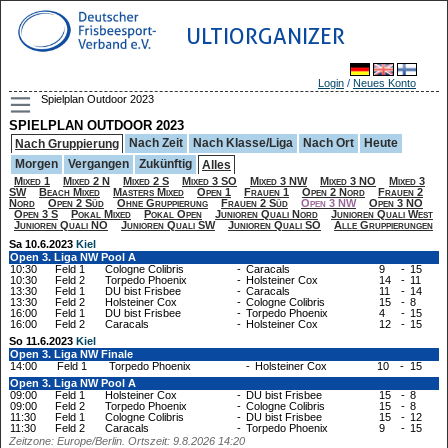
ULTIORGANIZER
Login
/
Neues Konto
Spielplan Outdoor 2023
SPIELPLAN OUTDOOR 2023
Nach Zeit
Nach Klasse/Liga
Nach Ort
Heute
Nach Gruppierung
Morgen
Vergangen
Zukünftig
Alles
Mixed 1
Mixed 2 N
Mixed 2 S
Mixed 3 SO
Mixed 3 NW
Mixed 3 NO
Mixed 3
SW
Beach Mixed
Masters Mixed
Open 1
Frauen 1
Open 2 Nord
Frauen 2
Nord
Open 2 Süd
Ohne Gruppierung
Frauen 2 Süd
Open 3 NW
Open 3 NO
Open 3 S
Pokal Mixed
Pokal Open
Junioren Quali Nord
Junioren Quali West
Junioren Quali NO
Junioren Quali SW
Junioren Quali SO
Alle Gruppierungen
Sa 10.6.2023
Kiel
Open 3. Liga NW Pool A
10:30
Feld 1
Cologne Colibris
-
Caracals
9
-
15
10:30
Feld 2
Torpedo Phoenix
-
Holsteiner Cox
14
-
11
13:30
Feld 1
DU bist Frisbee
-
Caracals
11
-
14
13:30
Feld 2
Holsteiner Cox
-
Cologne Colibris
15
-
8
16:00
Feld 1
DU bist Frisbee
-
Torpedo Phoenix
4
-
15
16:00
Feld 2
Caracals
-
Holsteiner Cox
12
-
15
So 11.6.2023
Kiel
Open 3. Liga NW Finale
14:00
Feld 1
Torpedo Phoenix
-
Holsteiner Cox
10
-
15
Open 3. Liga NW Pool A
09:00
Feld 1
Holsteiner Cox
-
DU bist Frisbee
15
-
8
09:00
Feld 2
Torpedo Phoenix
-
Cologne Colibris
15
-
8
11:30
Feld 1
Cologne Colibris
-
DU bist Frisbee
15
-
12
11:30
Feld 2
Caracals
-
Torpedo Phoenix
9
-
15
Zeitzone: Europe/Berlin. Ortszeit: 9.8.2026 14:20