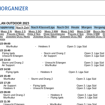
IORGANIZER
LAN OUTDOOR 2023
ruppierung
Nach Klasse/Liga
Nach Ort
Heute
Morgen
Vergan
Nach Zeit
Mixed 2 N
Mixed 2 S
Mixed 3 SO
Mixed 3 NW
Mixed 3 NO
Mixed 3 SW
Beach Mix
ord
Frauen 2 Nord
Open 2 Süd
Ohne Gruppierung
Frauen 2 Süd
Open 3 NW
O
pen
Junioren Quali Nord
Junioren Quali West
Junioren Quali NO
Junioren Quali 
ngen
023 09:00
Wurfkultur
-
Heidees II
Open 3. Liga Süd
023 10:40
Flying Igels
-
Sturm und Drang 2
Open 3. Liga Süd
Unwucht Erlangen
-
Air Support
Open 3. Liga Süd
023 13:10
Sturm und Drang 2
-
Unwucht Erlangen
Open 3. Liga Süd
Air Support
-
Wurfkultur
Open 3. Liga Süd
023 14:50
Flying Igels
-
Heidees II
Open 3. Liga Süd
023 15:40
Wurfkultur
-
Sturm und Drang 2
Open 3. Liga Süd
023 17:20
Air Support
-
Flying Igels
Open 3. Liga Süd
Heidees II
-
Unwucht Erlangen
Open 3. Liga Süd
023 09:00
Sturm und Drang 2
-
Heidees II
Open 3. Liga Süd
Wurfkultur
-
Flying Igels
Open 3. Liga Süd
023 11:30
Unwucht Erlangen
-
Wurfkultur
Open 3. Liga Süd