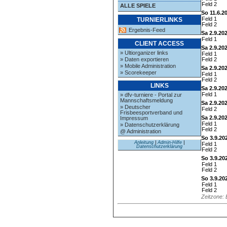
Feld 2
ALLE SPIELE
So 11.6.2
Feld 1
TURNIERLINKS
Feld 2
Ergebnis-Feed
Sa 2.9.20
Feld 1
CLIENT ACCESS
Sa 2.9.20
» Ultiorganizer links
Feld 1
» Daten exportieren
Feld 2
» Mobile Administration
Sa 2.9.20
» Scorekeeper
Feld 1
Feld 2
LINKS
Sa 2.9.20
Feld 1
» dfv-turniere - Portal zur
Mannschaftsmeldung
Sa 2.9.20
» Deutscher
Feld 2
Frisbeesportverband und
Sa 2.9.20
Impressum
Feld 1
» Datenschutzerklärung
Feld 2
@ Administration
So 3.9.20
Anleitung
|
Admin-Hilfe
|
Feld 1
Datenschutzerklärung
Feld 2
So 3.9.20
Feld 1
Feld 2
So 3.9.20
Feld 1
Feld 2
Zeitzone: 