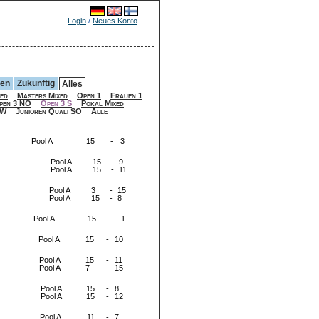
Login
/
Neues Konto
gen
Zukünftig
Alles
ed
Masters Mixed
Open 1
Frauen 1
pen 3 NO
Open 3 S
Pokal Mixed
SW
Junioren Quali SO
Alle
Pool A
15
-
3
Pool A
15
-
9
Pool A
15
-
11
Pool A
3
-
15
Pool A
15
-
8
Pool A
15
-
1
Pool A
15
-
10
Pool A
15
-
11
Pool A
7
-
15
Pool A
15
-
8
Pool A
15
-
12
Pool A
11
-
7