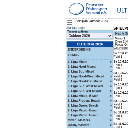
ULT
Spielplan Outdoor 2023
Zur Startseite
SPIELP
Turnier wählen
Nach G
Mixed 1
Open 2 N
OUTDOOR 2026
Pokal O
Gruppieru
ENDERGEBNIS
Sa 10.6.2
TEAMS
Feld 1
Sa 10.6.2
1. Liga Mixed
»
Feld 1
2. Liga Nord Mixed
»
Feld 2
2. Liga Süd Mixed
»
Sa 10.6.2
3. Liga Nord-West Mixed
»
Feld 1
Feld 2
3. Liga Nord-Ost Mixed
»
Sa 10.6.2
3. Liga Süd-West Mixed
»
Feld 1
3. Liga Süd-Ost Mixed
»
Sa 10.6.2
1. Liga Mixed, Beach
»
Feld 2
1. Liga Frauen, Beach
»
Sa 10.6.2
Feld 1
1. Liga Open, Beach
»
Feld 2
2. Liga Mixed, Beach
»
So 11.6.2
3. Liga Mixed, Beach
»
Feld 1
Feld 2
Mixed, Masters
»
So 11.6.2
Open, Masters
»
Feld 1