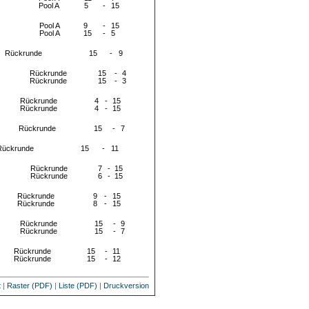
Pool A
5
-
15
Pool A
9
-
15
Pool A
15
-
5
Rückrunde
15
-
9
Rückrunde
15
-
4
Rückrunde
15
-
3
Rückrunde
4
-
15
Rückrunde
4
-
15
Rückrunde
15
-
7
Rückrunde
15
-
11
Rückrunde
7
-
15
Rückrunde
6
-
15
Rückrunde
9
-
15
Rückrunde
8
-
15
Rückrunde
15
-
9
Rückrunde
15
-
7
Rückrunde
15
-
11
Rückrunde
15
-
12
t
|
Raster (PDF)
|
Liste (PDF)
|
Druckversion