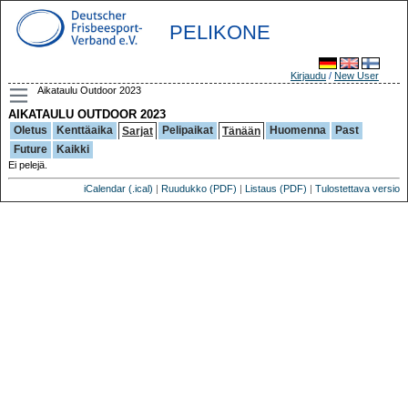
PELIKONE
Kirjaudu
/
New User
Aikataulu Outdoor 2023
AIKATAULU OUTDOOR 2023
Oletus
Kenttäaika
Pelipaikat
Huomenna
Past
Sarjat
Tänään
Future
Kaikki
Ei pelejä.
iCalendar (.ical)
|
Ruudukko (PDF)
|
Listaus (PDF)
|
Tulostettava versio