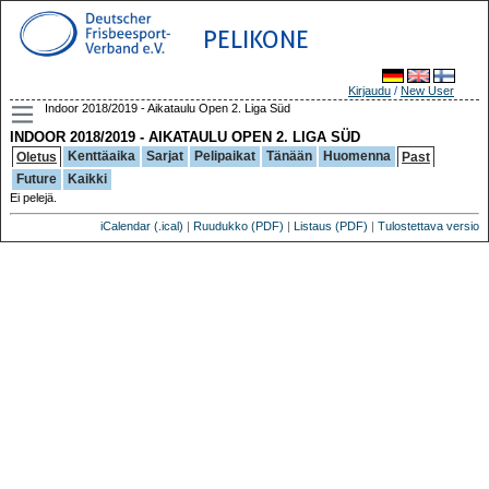
PELIKONE
Kirjaudu
/
New User
Indoor 2018/2019 - Aikataulu Open 2. Liga Süd
INDOOR 2018/2019 - AIKATAULU OPEN 2. LIGA SÜD
Kenttäaika
Sarjat
Pelipaikat
Tänään
Huomenna
Oletus
Past
Future
Kaikki
Ei pelejä.
iCalendar (.ical)
|
Ruudukko (PDF)
|
Listaus (PDF)
|
Tulostettava versio