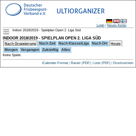
ULTIORGANIZER
Login
/
Neues Konto
Indoor 2018/2019 - Spielplan Open 2. Liga Süd
INDOOR 2018/2019 - SPIELPLAN OPEN 2. LIGA SÜD
Nach Zeit
Nach Klasse/Liga
Nach Ort
Nach Gruppierung
Heute
Morgen
Vergangen
Zukünftig
Alles
Keine Spiele.
iCalendar-Format
|
Raster (PDF)
|
Liste (PDF)
|
Druckversion