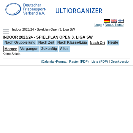
ULTIORGANIZER
Login
/
Neues Konto
Indoor 2023/24 - Spielplan Open 3. Liga SW
INDOOR 2023/24 - SPIELPLAN OPEN 3. LIGA SW
Nach Gruppierung
Nach Zeit
Nach Klasse/Liga
Heute
Nach Ort
Vergangen
Zukünftig
Alles
Morgen
Keine Spiele.
iCalendar-Format
|
Raster (PDF)
|
Liste (PDF)
|
Druckversion