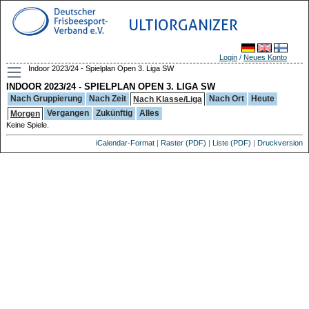
ULTIORGANIZER
Login
/
Neues Konto
Indoor 2023/24 - Spielplan Open 3. Liga SW
INDOOR 2023/24 - SPIELPLAN OPEN 3. LIGA SW
Nach Gruppierung
Nach Zeit
Nach Ort
Heute
Nach Klasse/Liga
Vergangen
Zukünftig
Alles
Morgen
Keine Spiele.
iCalendar-Format
|
Raster (PDF)
|
Liste (PDF)
|
Druckversion