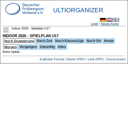
ULTIORGANIZER
Login
/
Neues Konto
Indoor 2026 - Spielplan U17
INDOOR 2026 - SPIELPLAN U17
Nach Zeit
Nach Klasse/Liga
Nach Ort
Heute
Nach Gruppierung
Vergangen
Zukünftig
Alles
Morgen
Keine Spiele.
iCalendar-Format
|
Raster (PDF)
|
Liste (PDF)
|
Druckversion