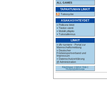
ALL GAMES
TAPAHTUMAN LINKIT
Tulossyöte
ASIAKASYHTEYDET
» Pelikone linkit
» Tiedon vienti
» Mobiili ylläpito
» Tulostallennus
LINKIT
» dfv-turniere - Portal zur
Mannschaftsmeldung
» Deutscher
Frisbeesportverband und
Impressum
» Datenschutzerklärung
@ Administration
Käyttöopas
|
Admin Help
|
Yksityisyydensuoja