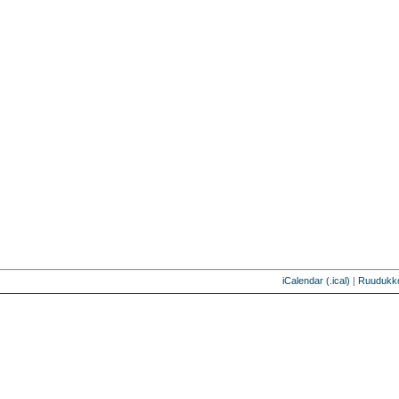
iCalendar (.ical)
|
Ruudukk