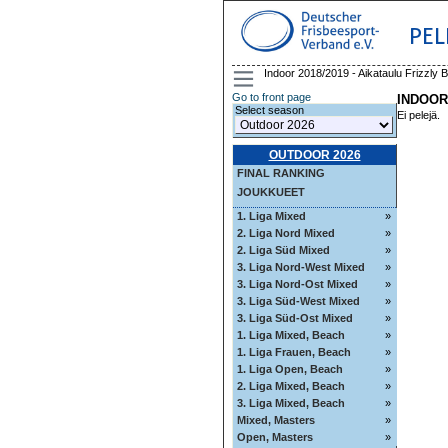
PEL
Indoor 2018/2019 - Aikataulu Frizzly
Go to front page
INDOOR
Select season
Ei pelejä.
OUTDOOR 2026
FINAL RANKING
JOUKKUEET
1. Liga Mixed
»
2. Liga Nord Mixed
»
2. Liga Süd Mixed
»
3. Liga Nord-West Mixed
»
3. Liga Nord-Ost Mixed
»
3. Liga Süd-West Mixed
»
3. Liga Süd-Ost Mixed
»
1. Liga Mixed, Beach
»
1. Liga Frauen, Beach
»
1. Liga Open, Beach
»
2. Liga Mixed, Beach
»
3. Liga Mixed, Beach
»
Mixed, Masters
»
Open, Masters
»