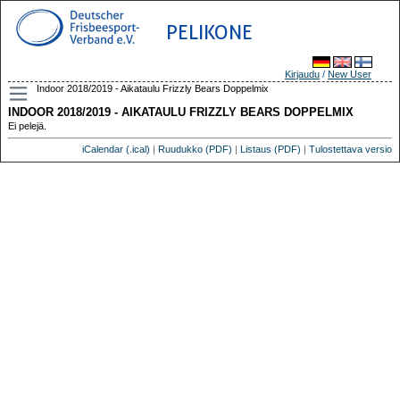
PELIKONE
Kirjaudu
/
New User
Indoor 2018/2019 - Aikataulu Frizzly Bears Doppelmix
INDOOR 2018/2019 - AIKATAULU FRIZZLY BEARS DOPPELMIX
Ei pelejä.
iCalendar (.ical)
|
Ruudukko (PDF)
|
Listaus (PDF)
|
Tulostettava versio