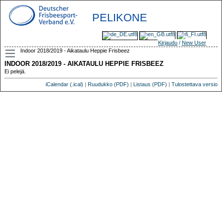
PELIKONE
Kirjaudu
/
New User
Indoor 2018/2019 - Aikataulu Heppie Frisbeez
INDOOR 2018/2019 - AIKATAULU HEPPIE FRISBEEZ
Ei pelejä.
iCalendar (.ical)
|
Ruudukko (PDF)
|
Listaus (PDF)
|
Tulostettava versio