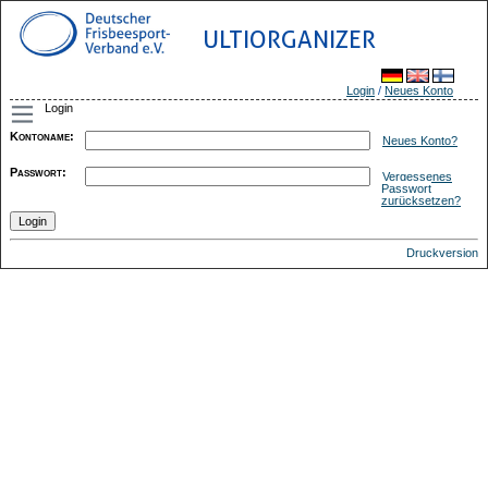
ULTIORGANIZER
Login
/
Neues Konto
Login
Kontoname
:
Neues Konto?
Passwort
:
Vergessenes
Passwort
zurücksetzen?
Druckversion