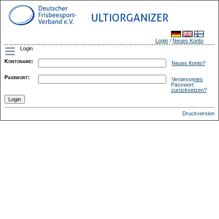
ULTIORGANIZER
Login
/
Neues Konto
Login
Kontoname
:
Neues Konto?
Passwort
:
Vergessenes
Passwort
zurücksetzen?
Druckversion