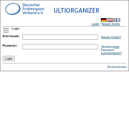
ULTIORGANIZER
Login
/
Neues Konto
Login
Kontoname
:
Neues Konto?
Passwort
:
Vergessenes
Passwort
zurücksetzen?
Druckversion