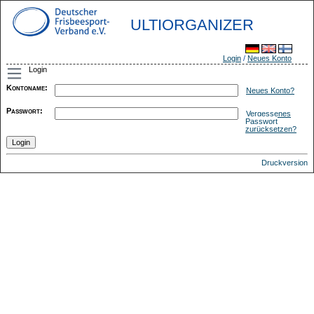
ULTIORGANIZER
Login
/
Neues Konto
Login
Kontoname
:
Neues Konto?
Passwort
:
Vergessenes
Passwort
zurücksetzen?
Druckversion