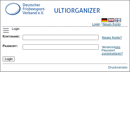
ULTIORGANIZER
Login
/
Neues Konto
Login
Kontoname
:
Neues Konto?
Passwort
:
Vergessenes
Passwort
zurücksetzen?
Druckversion