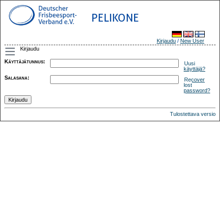
PELIKONE
Kirjaudu
/
New User
Kirjaudu
Käyttäjätunnus
:
Uusi
käyttäjä?
Salasana
:
Recover
lost
password?
Tulostettava versio