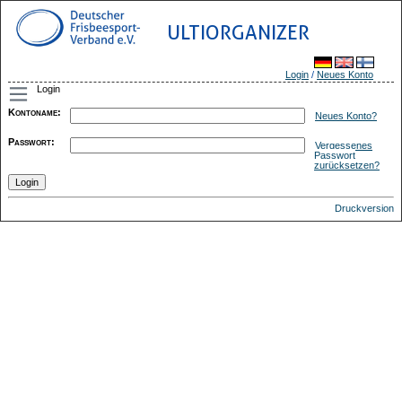
ULTIORGANIZER
Login
/
Neues Konto
Login
Kontoname
:
Neues Konto?
Passwort
:
Vergessenes
Passwort
zurücksetzen?
Druckversion