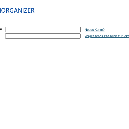
IORGANIZER
e
:
Neues Konto?
:
Vergessenes Passwort zurück