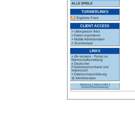
ALLE SPIELE
TURNIERLINKS
Ergebnis-Feed
CLIENT ACCESS
» Ultiorganizer links
» Daten exportieren
» Mobile Administration
» Scorekeeper
LINKS
» dfv-turniere - Portal zur
Mannschaftsmeldung
» Deutscher
Frisbeesportverband und
Impressum
» Datenschutzerklärung
@ Administration
Anleitung
|
Admin-Hilfe
|
Datenschutzerklärung