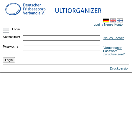
ULTIORGANIZER
Login
/
Neues Konto
Login
Kontoname
:
Neues Konto?
Passwort
:
Vergessenes
Passwort
zurücksetzen?
Druckversion