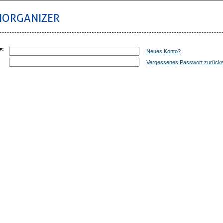
IORGANIZER
e
:
Neues Konto?
:
Vergessenes Passwort zurück