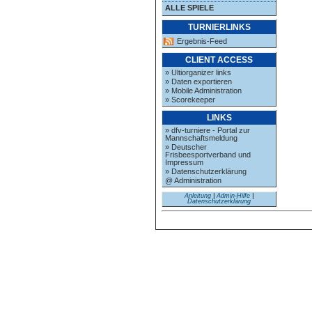
ALLE SPIELE
TURNIERLINKS
Ergebnis-Feed
CLIENT ACCESS
» Ultiorganizer links
» Daten exportieren
» Mobile Administration
» Scorekeeper
LINKS
» dfv-turniere - Portal zur
Mannschaftsmeldung
» Deutscher
Frisbeesportverband und
Impressum
» Datenschutzerklärung
@ Administration
Anleitung
|
Admin-Hilfe
|
Datenschutzerklärung